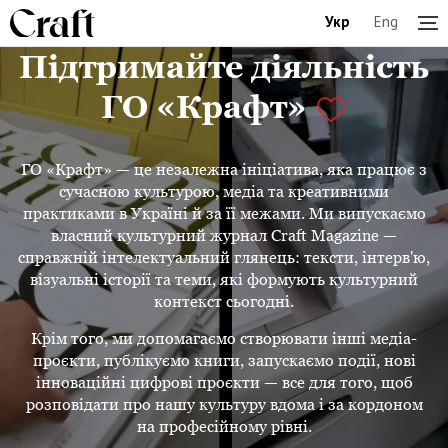
Укр
Eng
Підтримайте діяльність
ГО «Крафт»
ГО «Крафт» — це незалежна ініціатива, яка працює з
сучасною культурою, медіа та креативними
практиками в Україні й за її межами. Ми випускаємо
власний культурний журнал Craft Magazine —
справжній інтелектуальний глянець: тексти, інтерв'ю,
візуальні історії та теми, які формують культурний
контекст сьогодні.
Крім того, ми допомагаємо створювати інші медіа-
проєкти, публікуємо книги, запускаємо події, нові
інноваційні цифрові проєкти — все для того, щоб
розповідати про нашу культуру вдома і за кордоном
на професійному рівні.