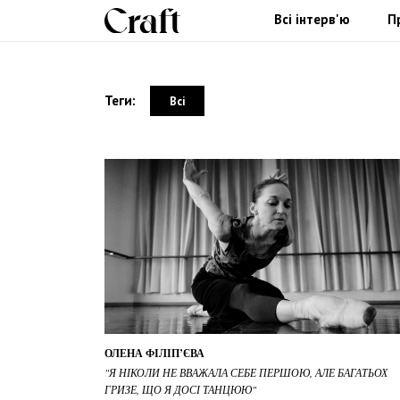
Всі інтерв'ю
П
Теги:
Всі
ОЛЕНА ФІЛІП’ЄВА
"Я НІКОЛИ НЕ ВВАЖАЛА СЕБЕ ПЕРШОЮ, АЛЕ БАГАТЬОХ
ГРИЗЕ, ЩО Я ДОСІ ТАНЦЮЮ"