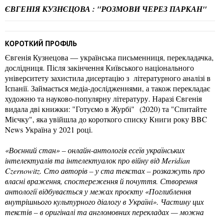
ЄВГЕНІЯ КУЗНЄЦОВА : "РОЗМОВИ ЧЕРЕЗ ПАРКАН"
КОРОТКИЙ ПРОФІЛЬ
Євгенія Кузнецова — українська письменниця, перекладачка,
дослідниця. Після закінчення Київського національного
університету захистила дисертацію з літературного аналізі в
Іспанії. Займається медіа-дослідженнями, а також перекладає
художню та науково-популярну літературу. Наразі Євгенія
видала дві книжки: "Готуємо в Журбі" (2020) та "Спитайте
Мієчку", яка увійшла до короткого списку Книги року BBC
News Україна у 2021 році.
«Воєнний стан» – онлайн-антологія есеїв українських
інтелектуалів та інтелектуалок про війну від Meridian
Czernowitz. Сто авторів – у ста текстах – розкажуть про
власні враження, спостереження й почуття. Створення
антології відбувається у межах проєкту «Поглиблення
внутрішнього культурного діалогу в Україні». Частину цих
текстів – в оригіналі та англомовних перекладах — можна