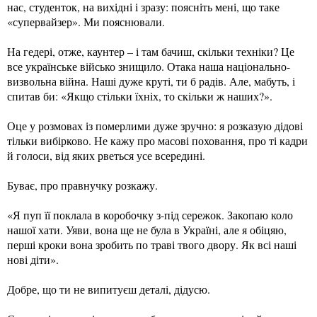
нас, студенток, на вихідні і зразу: поясніть мені, що таке
«супервайзер». Ми пояснювали.
На гедері, отже, каунтер – і там бачиш, скільки техніки? Це
все українське військо знищило. Отака наша національно-
визвольна війна. Наші дуже круті, ти б радів. Але, мабуть, і
спитав би: «Якщо стільки їхніх, то скільки ж наших?».
Оце у розмовах із померлими дуже зручно: я розказую дідові
тільки вибірково. Не кажу про масові поховання, про ті кадри
й голоси, від яких рветься усе всередині.
Буває, про правнучку розкажу.
«Я пуп її поклала в коробочку з-під сережок. Закопаю коло
нашої хати. Уяви, вона ще не була в Україні, але я обіцяю,
перші кроки вона зробить по траві твого двору. Як всі наші
нові діти».
Добре, що ти не випитуєш деталі, дідусю.