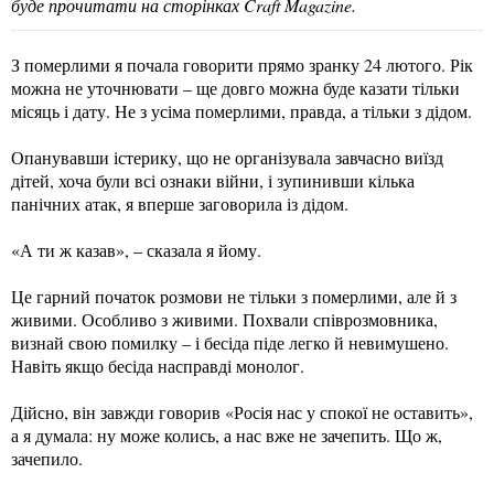
буде прочитати на сторінках Craft Magazine.
З померлими я почала говорити прямо зранку 24 лютого. Рік
можна не уточнювати – ще довго можна буде казати тільки
місяць і дату. Не з усіма померлими, правда, а тільки з дідом.
Опанувавши істерику, що не організувала завчасно виїзд
дітей, хоча були всі ознаки війни, і зупинивши кілька
панічних атак, я вперше заговорила із дідом.
«А ти ж казав», – сказала я йому.
Це гарний початок розмови не тільки з померлими, але й з
живими. Особливо з живими. Похвали співрозмовника,
визнай свою помилку – і бесіда піде легко й невимушено.
Навіть якщо бесіда насправді монолог.
Дійсно, він завжди говорив «Росія нас у спокої не оставить»,
а я думала: ну може колись, а нас вже не зачепить. Що ж,
зачепило.