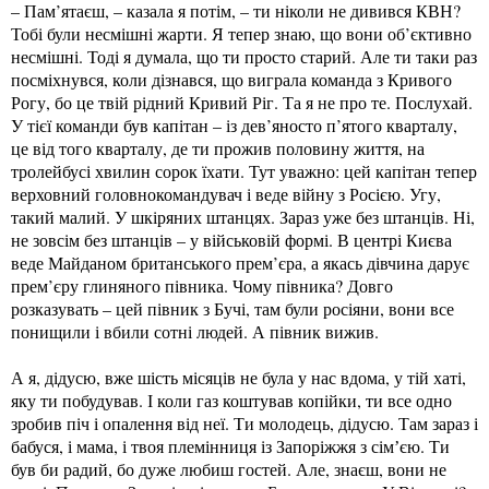
– Пам’ятаєш, – казала я потім, – ти ніколи не дивився КВН?
Тобі були несмішні жарти. Я тепер знаю, що вони об’єктивно
несмішні. Тоді я думала, що ти просто старий. Але ти таки раз
посміхнувся, коли дізнався, що виграла команда з Кривого
Рогу, бо це твій рідний Кривий Ріг. Та я не про те. Послухай.
У тієї команди був капітан – із дев’яносто п’ятого кварталу,
це від того кварталу, де ти прожив половину життя, на
тролейбусі хвилин сорок їхати. Тут уважно: цей капітан тепер
верховний головнокомандувач і веде війну з Росією. Угу,
такий малий. У шкіряних штанцях. Зараз уже без штанців. Ні,
не зовсім без штанців – у військовій формі. В центрі Києва
веде Майданом британського прем’єра, а якась дівчина дарує
прем’єру глиняного півника. Чому півника? Довго
розказувать – цей півник з Бучі, там були росіяни, вони все
понищили і вбили сотні людей. А півник вижив.
А я, дідусю, вже шість місяців не була у нас вдома, у тій хаті,
яку ти побудував. І коли газ коштував копійки, ти все одно
зробив піч і опалення від неї. Ти молодець, дідусю. Там зараз і
бабуся, і мама, і твоя племінниця із Запоріжжя з сімʼєю. Ти
був би радий, бо дуже любиш гостей. Але, знаєш, вони не