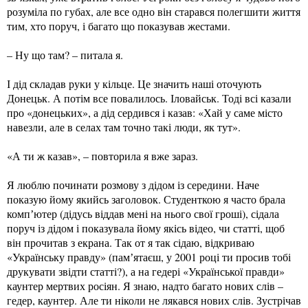
розуміла по губах, але все одно він старався полегшити життя
тим, хто поруч, і багато що показував жестами.
– Ну що там? – питала я.
І дід складав руки у кільце. Це значить наші оточують
Донецьк. А потім все повалилось. Іловайськ. Тоді всі казали
про «донецьких», а дід сердився і казав: «Хай у саме місто
навезли, але в селах там точно такі люди, як тут».
«А ти ж казав», – повторила я вже зараз.
Я люблю починати розмову з дідом із середини. Наче
показую йому якийсь заголовок. Студенткою я часто брала
компʼютер (дідусь віддав мені на нього свої гроші), сідала
поруч із дідом і показувала йому якісь відео, чи статті, щоб
він прочитав з екрана. Так от я так сідаю, відкриваю
«Українську правду» (памʼятаєш, у 2001 році ти просив тобі
друкувати звідти статті?), а на гедері «Української правди»
каунтер мертвих росіян. Я знаю, надто багато нових слів –
гедер, каунтер. Але ти ніколи не лякався нових слів. Зустрічав