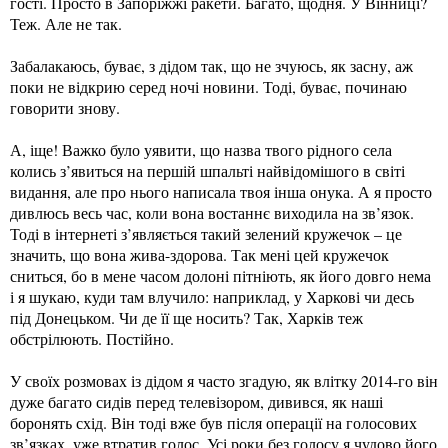
гості. Просто в Запоріжжі ракети. Багато, щодня. У Вінниці?
Теж. Але не так.
Забалакаюсь, буває, з дідом так, що не зчуюсь, як засну, аж
поки не відкрию серед ночі новини. Тоді, буває, починаю
говорити знову.
А, іще! Важко було уявити, що назва твого рідного села
колись з’явиться на першій шпальті найвідомішого в світі
видання, але про нього написала твоя інша онука. А я просто
дивлюсь весь час, коли вона востаннє виходила на зв’язок.
Тоді в інтернеті з’являється такий зелений кружечок – це
значить, що вона жива-здорова. Так мені цей кружечок
сниться, бо в мене часом долоні пітніють, як його довго нема
і я шукаю, куди там влучило: наприклад, у Харкові чи десь
під Донецьком. Чи де її ще носить? Так, Харків теж
обстрілюють. Постійно.
У своїх розмовах із дідом я часто згадую, як влітку 2014-го він
дуже багато сидів перед телевізором, дивився, як наші
боронять схід. Він тоді вже був після операції на голосових
зв’язках, уже втратив голос. Усі роки без голосу я чудово його