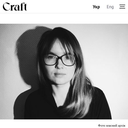
Укр
Eng
Фото власний архів