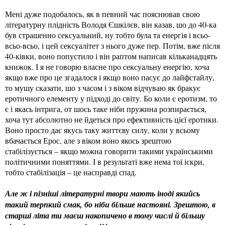
Мені дуже подобалось, як в певний час пояснював свою
літературну плідність Володя Єшкілєв, він казав, шо до 40-ка
був страшенно сексуальний, ну тобто була та енергія і всьо-
всьо-всьо, і цей сексуалітет з нього дуже пер. Потім, вже після
40-ківки, воно попустило і він раптом написав кільканадцять
книжок. І я не говорю власне про сексуальну енергію, хоча
якщо вже про це згадалося і якщо воно пасує до лайфстайлу,
то мушу сказати, шо з часом і з віком відчуваю як бракує
еротичного елементу у підході до світу. Бо коли є еротизм, то
є і якась інтрига, от шось таке ніби пружина розпирається,
хоча тут абсолютно не йдеться про ефективність цієї еротики.
Воно просто дає якусь таку життєву силу, коли у всьому
вбачається Ерос, але з віком воно якось зрештою
стабілізується – якщо можна говорити такими українськими
політичними поняттями. І в результаті вже нема тої іскри,
тобто стабілізація – це насправді спад.
Але ж і пізніші літературні твори мають іноді якийсь
такий терпкий смак, бо ніби більше настояні. Зрештою, в
старші літа ти маєш накопичено в тому числі й більшу