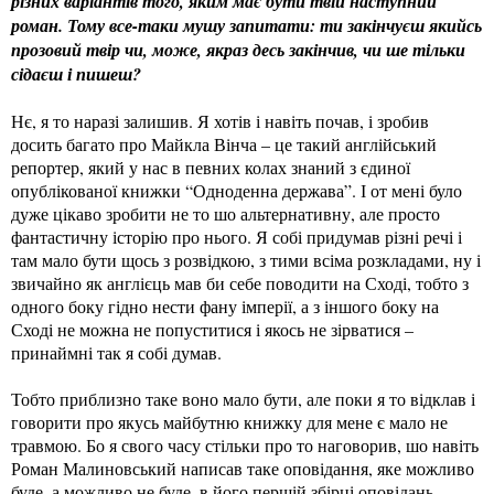
різних варіантів того, яким має бути твій наступний
роман. Тому все-таки мушу запитати: ти закінчуєш якийсь
прозовий твір чи, може, якраз десь закінчив, чи ше тільки
сідаєш і пишеш?
Нє, я то наразі залишив. Я хотів і навіть почав, і зробив
досить багато про Майкла Вінча – це такий англійський
репортер, який у нас в певних колах знаний з єдиної
опублікованої книжки “Одноденна держава”. І от мені було
дуже цікаво зробити не то шо альтернативну, але просто
фантастичну історію про нього. Я собі придумав різні речі і
там мало бути щось з розвідкою, з тими всіма розкладами, ну і
звичайно як англієць мав би себе поводити на Сході, тобто з
одного боку гідно нести фану імперії, а з іншого боку на
Сході не можна не попуститися і якось не зірватися –
принаймні так я собі думав.
Тобто приблизно таке воно мало бути, але поки я то відклав і
говорити про якусь майбутню книжку для мене є мало не
травмою. Бо я свого часу стільки про то наговорив, шо навіть
Роман Малиновський написав таке оповідання, яке можливо
буде, а можливо не буде, в його першій збірці оповідань,