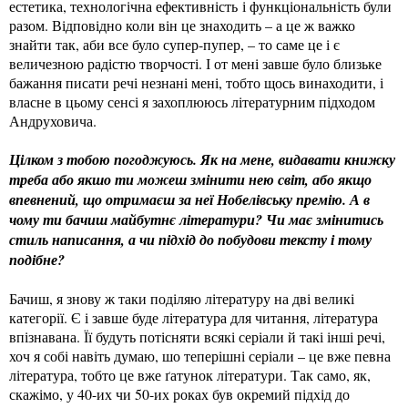
естетика, технологічна ефективність і функціональність були
разом. Відповідно коли він це знаходить – а це ж важко
знайти так, аби все було супер-пупер, – то саме це і є
величезною радістю творчості. І от мені завше було близьке
бажання писати речі незнані мені, тобто щось винаходити, і
власне в цьому сенсі я захоплююсь літературним підходом
Андруховича.
Цілком з тобою погоджуюсь. Як на мене, видавати книжку
треба або якшо ти можеш змінити нею світ, або якщо
впевнений, що отримаєш за неї Нобелівську премію. А в
чому ти бачиш майбутнє літератури? Чи має змінитись
стиль написання, а чи підхід до побудови тексту і тому
подібне?
Бачиш, я знову ж таки поділяю літературу на дві великі
категорії. Є і завше буде література для читання, література
впізнавана. Її будуть потісняти всякі серіали й такі інші речі,
хоч я собі навіть думаю, шо теперішні серіали – це вже певна
література, тобто це вже ґатунок літератури. Так само, як,
скажімо, у 40-их чи 50-их роках був окремий підхід до