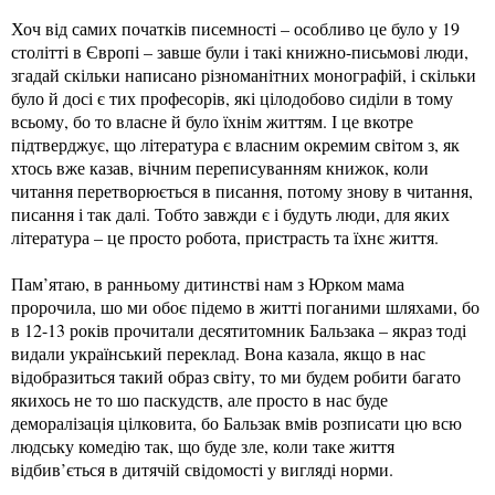
Хоч від самих початків писемності – особливо це було у 19
столітті в Європі – завше були і такі книжно-письмові люди,
згадай скільки написано різноманітних монографій, і скільки
було й досі є тих професорів, які цілодобово сиділи в тому
всьому, бо то власне й було їхнім життям. І це вкотре
підтверджує, що література є власним окремим світом з, як
хтось вже казав, вічним переписуванням книжок, коли
читання перетворюється в писання, потому знову в читання,
писання і так далі. Тобто завжди є і будуть люди, для яких
література – це просто робота, пристрасть та їхнє життя.
Пам’ятаю, в ранньому дитинстві нам з Юрком мама
пророчила, шо ми обоє підемо в житті поганими шляхами, бо
в 12-13 років прочитали десятитомник Бальзака – якраз тоді
видали український переклад. Вона казала, якщо в нас
відобразиться такий образ світу, то ми будем робити багато
якихось не то шо паскудств, але просто в нас буде
деморалізація цілковита, бо Бальзак вмів розписати цю всю
людську комедію так, що буде зле, коли таке життя
відбив’ється в дитячій свідомості у вигляді норми.