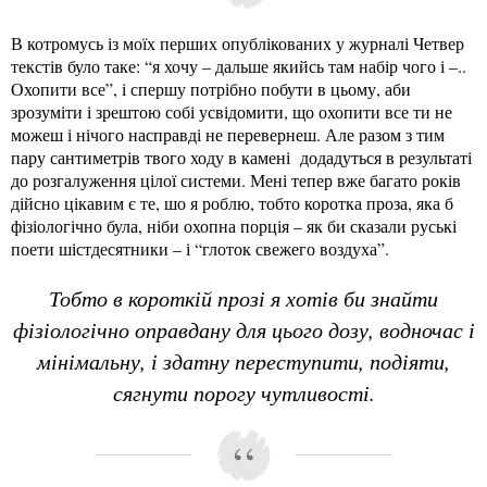
В котромусь із моїх перших опублікованих у журналі Четвер
текстів було таке: “я хочу – дальше якийсь там набір чого і –..
Охопити все”, і спершу потрібно побути в цьому, аби
зрозуміти і зрештою собі усвідомити, що охопити все ти не
можеш і нічого насправді не перевернеш. Але разом з тим
пару сантиметрів твого ходу в камені додадуться в результаті
до розгалуження цілої системи. Мені тепер вже багато років
дійсно цікавим є те, шо я роблю, тобто коротка проза, яка б
фізіологічно була, ніби охопна порція – як би сказали руські
поети шістдесятники – і “глоток свежего воздуха”.
Тобто в короткій прозі я хотів би знайти
фізіологічно оправдану для цього дозу, водночас і
мінімальну, і здатну переступити, подіяти,
сягнути порогу чутливості.