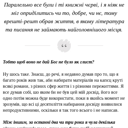
Паралельно все були і ті книжні чєрві, і я ніяк не
міг оприділитись чи то, добре, чи нє, тому
врешті-решт обрав життя, в якому література
та писання не займають найголовнішого місця.
Тобто щоб воно не дай Бог не було як глист?
Ну шось таке. Знаєш, до речі, я недавно думав про то, що я
багато років жив так, аби набирати матеріалів на капєц круті
всякі романи, з різних сфер життя і з різними пережиттями. Я
все думав собі, шо яким би не був цей мій досвід, його все
одно потім можна буде використати, поки в якийсь момент не
зрозумів, що всі ці десятиліття набирання досвіду виявилися
непродуктивними, оскільки я так того всього і не написав.
Між іншим, за останні два чи три роки я чула декілька