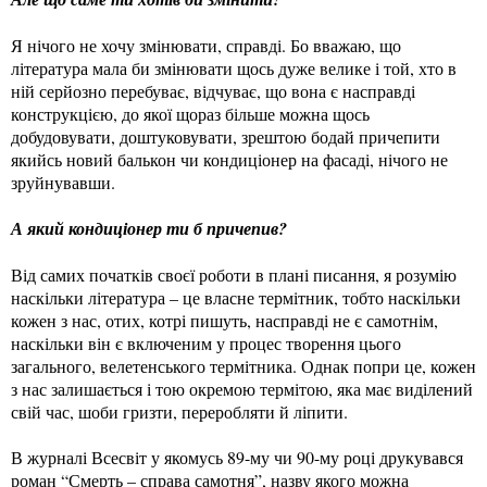
Я нічого не хочу змінювати, справді. Бо вважаю, що
література мала би змінювати щось дуже велике і той, хто в
ній серйозно перебуває, відчуває, що вона є насправді
конструкцією, до якої щораз більше можна щось
добудовувати, доштуковувати, зрештою бодай причепити
якийсь новий балькон чи кондиціонер на фасаді, нічого не
зруйнувавши.
А який кондиціонер ти б причепив?
Від самих початків своєї роботи в плані писання, я розумію
наскільки література – це власне термітник, тобто наскільки
кожен з нас, отих, котрі пишуть, насправді не є самотнім,
наскільки він є включеним у процес творення цього
загального, велетенського термітника. Однак попри це, кожен
з нас залишається і тою окремою термітою, яка має виділений
свій час, шоби гризти, переробляти й ліпити.
В журналі Всесвіт у якомусь 89-му чи 90-му році друкувався
роман “Смерть – справа самотня”, назву якого можна