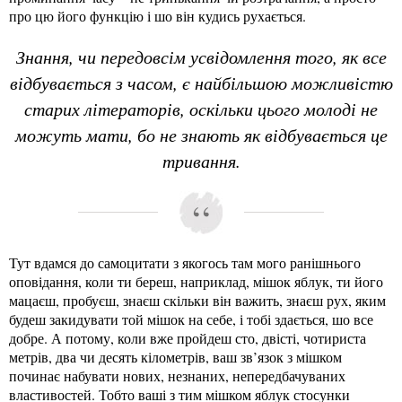
про цю його функцію і шо він кудись рухається.
Знання, чи передовсім усвідомлення того, як все
відбувається з часом, є найбільшою можливістю
старих літераторів, оскільки цього молоді не
можуть мати, бо не знають як відбувається це
тривання.
Тут вдамся до самоцитати з якогось там мого ранішнього
оповідання, коли ти береш, наприклад, мішок яблук, ти його
мацаєш, пробуєш, знаєш скільки він важить, знаєш рух, яким
будеш закидувати той мішок на себе, і тобі здається, шо все
добре. А потому, коли вже пройдеш сто, двісті, чотириста
метрів, два чи десять кілометрів, ваш зв’язок з мішком
починає набувати нових, незнаних, непередбачуваних
властивостей. Тобто ваші з тим мішком яблук стосунки