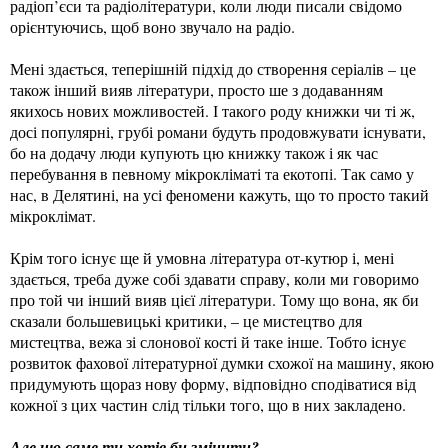
радіоп’єси та радіолітератури, коли люди писали свідомо
орієнтуючись, щоб воно звучало на радіо.
Мені здається, теперішній підхід до створення серіалів – це
також інший вияв літератури, просто ше з додаванням
якихось нових можливостей. І такого роду книжки чи ті ж,
досі популярні, грубі романи будуть продовжувати існувати,
бо на додачу люди купують цю книжку також і як час
перебування в певному мікрокліматі та екотопі. Так само у
нас, в Делятині, на усі феномени кажуть, що то просто такий
мікроклімат.
Крім того існує ще й умовна література от-кутюр і, мені
здається, треба дуже собі здавати справу, коли ми говоримо
про той чи інший вияв цієї літератури. Тому що вона, як би
сказали большевицькі критики, – це мистецтво для
мистецтва, вежа зі слонової кості й таке інше. Тобто існує
розвиток фахової літературної думки схожої на машину, якою
придумують щораз нову форму, відповідно сподіватися від
кожної з цих частин слід тільки того, що в них закладено.
Але що саме ти хотів би змінити?