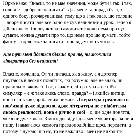
Юрко каже: “Знаєш, то не має значення, може бути і так, і так,
головне – добре це написати”. Для мене та порада була, з
одного боку, розчаруванням, тому що я і так знав, шо головне
– добре писати, але все одно це був величезний урок. Тепер я
дійсно знаю, і знову ж таки самоцитата: коли нема про що
думати, можна думати про то, що нема про що думати, тобто
файну історію можна писати і про відсутність чогось.
Але тут мені йдеться більше про те, чи можлива
література без нещастя?
Власне, можлива. От ти питаєш, як я живу, а я дотепер
плутаюсь в деяких поняттях, які розумію, але не знаю, чи
правильно вживаю. І от, скажімо, література – це ніби
симулякр – є ж таке якесь слово, правда? – і якийсь витвір,
Література і реальність
вона є штукою, зробленим чимось.
пов’язані дуже відносно, адже література не є відбиттям
якоїсь реальності, вона є річчю в собі
– о, ше одне поняття,
яке я не дуже знаю. З мого досвіду і для мене як автора, коли я
пишу і намагаюся якомога правдоподібніше щось передати, а
потому я думаю, шо нє, то не важливо і мені не виходить