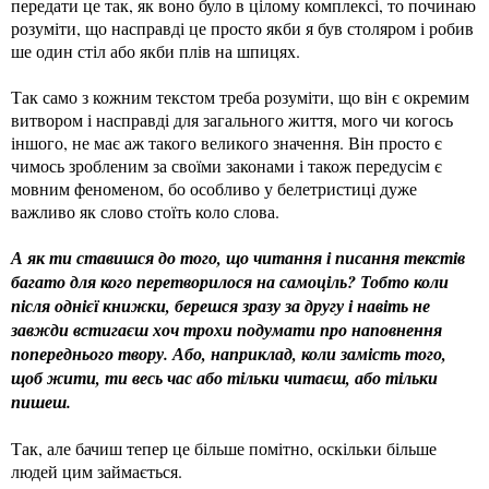
передати це так, як воно було в цілому комплексі, то починаю
розуміти, що насправді це просто якби я був столяром і робив
ше один стіл або якби плів на шпицях.
Так само з кожним текстом треба розуміти, що він є окремим
витвором і насправді для загального життя, мого чи когось
іншого, не має аж такого великого значення. Він просто є
чимось зробленим за своїми законами і також передусім є
мовним феноменом, бо особливо у белетристиці дуже
важливо як слово стоїть коло слова.
А як ти ставишся до того, що читання і писання текстів
багато для кого перетворилося на самоціль? Тобто коли
після однієї книжки, берешся зразу за другу і навіть не
завжди встигаєш хоч трохи подумати про наповнення
попереднього твору. Або, наприклад, коли замість того,
щоб жити, ти весь час або тільки читаєш, або тільки
пишеш.
Так, але бачиш тепер це більше помітно, оскільки більше
людей цим займається.