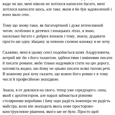
вади чи шо, мені ніколи не хотілося написати багато, мені
хотілося написати шось, але таке, яким я би був задоволений і
воно мало сенс.
Тому що знову-таки, як багаторічний і дуже інтенсивний
читач, особливо в дитячих і юнацьких літах, я знаю,
наскільки багато є добрих книжок і тому, знаєш, додавати
просто ше одну збацану за певною схемою книжку я не хочу.
Скажімо, мені в цьому сенсі подобається шлях Андруховича,
котрий міг би з його талантом, здібностями і вміннями писати
й писати романи, якби тільки надумався стати на цю дорогу,
натомість видно, шо йому не цікаво писати всякі типові речі.
В кожному разі хочу сказати, що кожен його роман є в тому
числі й професійною знахідкою.
Знаєш, я от дивлюся на свого, тепер уже середущого, сина,
який є архітектором, але наразі займається різними
столярними виробами і бачу оцю радість інженера чи радість
майстра, коли він знаходить якесь нове просторово-
конструктивне рішення, якого ше не було. Просто щоб