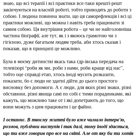
знаю, що всі терапії і всі практики все-таки врешті-решт
закінчуються на власній роботі, тобто приводять до роботи з
собою. І людина повинна знати, що ця саморефлекція і всі ці
практики можливі, що можна і навіть треба працювати зі
самим собою. Ця внутрішня робота – це чи не найголовніша
частина біоґрафії, але тут, як і з якоюсь грамотою чи з
гігієною, дуже багатьом людям треба, аби хтось сказав і
показав, що в принципі це можливо.
Була в моєму дитинстві якась така ґдр-івська передача на
телевізорі “роби як ми, роби з нами, роби краще від нас”,
тобто оце справді етап, хтось іноді мусить розказати,
показати, бо є люди не здатні дійти до цього простого
висновку без допомоги. А є люди, для яких різні знаки, різні
обставини, різні явища самі по собі є тими порадниками, які
кажуть, що можливо таке от і які допетрають до того, що
вони можуть з цим працювати і це файно.
І останнє. В твоєму житті було вже чимало інтерв’ю,
розмов, публічни виступів і так далі, тому іноді здається,
що ти вже говорив про все на світі. Але от яку би ти хотів