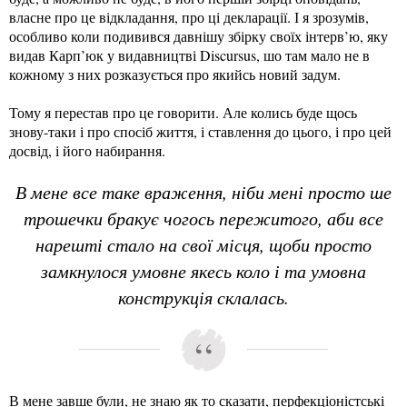
власне про це відкладання, про ці декларації. І я зрозумів,
особливо коли подивився давнішу збірку своїх інтерв’ю, яку
видав Карп’юк у видавництві Discursus, шо там мало не в
кожному з них розказується про якийсь новий задум.
Тому я перестав про це говорити. Але колись буде щось
знову-таки і про спосіб життя, і ставлення до цього, і про цей
досвід, і його набирання.
В мене все таке враження, ніби мені просто ше
трошечки бракує чогось пережитого, аби все
нарешті стало на свої місця, щоби просто
замкнулося умовне якесь коло і та умовна
конструкція склалась.
В мене завше були, не знаю як то сказати, перфекціоністські