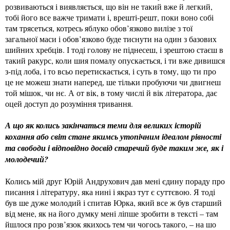
розвиваються і виявляється, що він не такий вже й легкий,
тобі його все важче тримати і, врешті-решт, поки воно собі
там трясеться, котресь яблуко обов’язково вилізе з тої
загальної маси і обов’язково буде тиснути на один з базових
шийних хребців. І тоді голову не піднесеш, і зрештою стаєш в
такий ракурс, коли шия помалу опускається, і ти вже дивишся
з-під лоба, і то всьо перетискається, і суть в тому, що ти про
це не можеш знати наперед, ше тільки пробуючи чи двигнеш
той мішок, чи нє. А от вік, в тому числі й вік літератора, дає
оцей доступ до розуміння тривання.
А що як колись закінчаться теми для великих історій
кохання або світ стане якимсь утопічним ідеалом рівності
та свободи і відповідно досвід старечий буде таким же, як і
молодечий?
Колись мій друг Юрій Андрухович дав мені єдину пораду про
писання і літературу, яка нині і якраз тут є суттєвою. Я тоді
був ше дуже молодий і спитав Юрка, який все ж був старший
від мене, як на його думку мені ліпше зробити в тексті – там
йшлося про розв’язок якихось тем чи чогось такого, – на шо