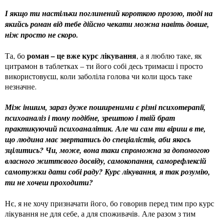
І якщо ти настільки поглинений короткою прозою, тоді на
якийсь роман від тебе дійсно чекати можна навіть довше,
ніж просто не скоро.
роман – це вже курс лікування
Та, бо
, а я люблю таке, як
цитрамон в таблетках – ти його собі десь тримаєш і просто
використовуєш, коли заболіла голова чи коли щось таке
незначне.
Між іншим, зараз дуже поширеними є різні психотерапії,
психоаналіз і тому подібне, зрештою і твій брат
практикуючий психоаналітик. Але чи сам ти віриш в те,
що людина має звертатись до спеціалістів, аби якось
зцілитись? Чи, може, вона таки спроможна за допомогою
власного життєвого досвіду, самокопання, саморефлексій
самотужки дати собі раду? Курс лікування, я так розумію,
ти не хочеш проходити?
Нє, я не хочу призначати його, бо говорив перед тим про курс
лікування не для себе, а для споживачів. Але разом з тим