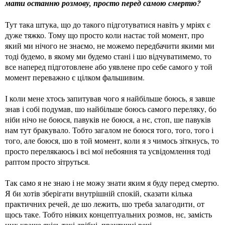
мати останню розмову, просто перед самою смертю?
Тут така штука, що до такого підготуватися навіть у мріях є
дуже тяжко. Тому що просто коли настає той момент, про
який ми нічого не знаємо, не можемо передбачити якими ми
тоді будемо, в якому ми будемо стані і шо відчуватимемо, то
все наперед підготовлене або уявлене про себе самого у той
момент переважно є цілком фальшивим.
І коли мене хтось запитував чого я найбільше боюсь, я завше
знав і собі подумав, шо найбільше боюсь самого переляку, бо
ніби нічо не боюся, павуків не боюся, а нє, стоп, ше павуків
нам тут бракувало. Тобто загалом не боюся того, того, того і
того, але боюся, шо в той момент, коли я з чимось зіткнусь, то
просто перелякаюсь і всі мої небояння та усвідомлення тоді
раптом просто зітруться.
Так само я не знаю і не можу знати яким я буду перед смертю.
Я би хотів зберігати внутрішній спокій, сказати кілька
практичних речей, де шо лежить, шо треба залагодити, от
щось таке. Тобто ніяких концептуальних розмов, нє, замість
них краще якісь такі дрібні, практичні речі.