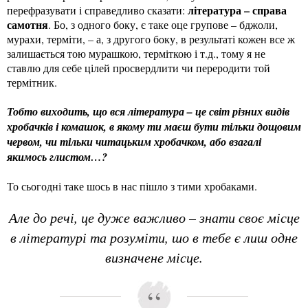
література – справа
перефразувати і справедливо сказати:
самотня
. Бо, з одного боку, є таке оце групове – бджоли,
мурахи, терміти, – а, з другого боку, в результаті кожен все ж
залишається тою мурашкою, терміткою і т.д., тому я не
ставлю для себе цілей просвердлити чи переродити той
термітник.
Тобто виходить, що вся література – це світ різних видів
хробачків і комашок, в якому ти маєш бути тільки дощовим
червом, чи тільки читацьким хробачком, або взагалі
якимось глистом…?
То сьогодні таке шось в нас пішло з тими хробаками.
Але до речі, це дуже важливо – знати своє місце
в літературі та розуміти, шо в тебе є лиш одне
визначене місце.