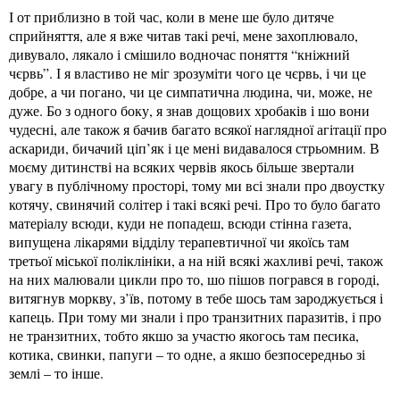
І от приблизно в той час, коли в мене ше було дитяче
сприйняття, але я вже читав такі речі, мене захоплювало,
дивувало, лякало і смішило водночас поняття “кніжний
чєрвь”. І я властиво не міг зрозуміти чого це чєрвь, і чи це
добре, а чи погано, чи це симпатична людина, чи, може, не
дуже. Бо з одного боку, я знав дощових хробаків і шо вони
чудесні, але також я бачив багато всякої наглядної агітації про
аскариди, бичачий ціп’як і це мені видавалося стрьомним. В
моєму дитинстві на всяких червів якось більше звертали
увагу в публічному просторі, тому ми всі знали про двоустку
котячу, свинячий солітер і такі всякі речі. Про то було багато
матеріалу всюди, куди не попадеш, всюди стінна газета,
випущена лікарями відділу терапевтичної чи якоїсь там
третьої міської поліклініки, а на ній всякі жахливі речі, також
на них малювали цикли про то, шо пішов погрався в городі,
витягнув моркву, з’їв, потому в тебе шось там зароджується і
капець. При тому ми знали і про транзитних паразитів, і про
не транзитних, тобто якшо за участю якогось там песика,
котика, свинки, папуги – то одне, а якшо безпосередньо зі
землі – то інше.