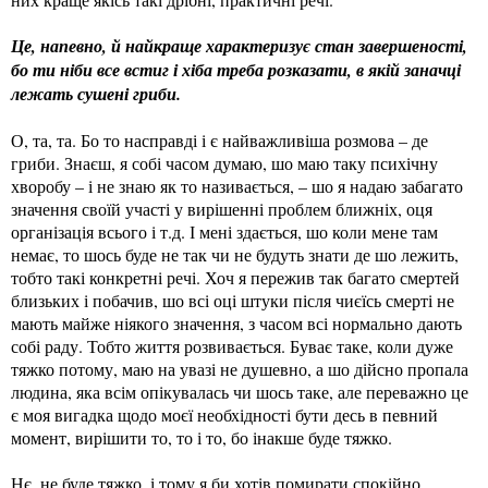
Це, напевно, й найкраще характеризує стан завершеності,
бо ти ніби все встиг і хіба треба розказати, в якій заначці
лежать сушені гриби.
О, та, та. Бо то насправді і є найважливіша розмова – де
гриби. Знаєш, я собі часом думаю, шо маю таку психічну
хворобу – і не знаю як то називається, – шо я надаю забагато
значення своїй участі у вирішенні проблем ближніх, оця
організація всього і т.д. І мені здається, шо коли мене там
немає, то шось буде не так чи не будуть знати де шо лежить,
тобто такі конкретні речі. Хоч я пережив так багато смертей
близьких і побачив, шо всі оці штуки після чиєїсь смерті не
мають майже ніякого значення, з часом всі нормально дають
собі раду. Тобто життя розвивається. Буває таке, коли дуже
тяжко потому, маю на увазі не душевно, а шо дійсно пропала
людина, яка всім опікувалась чи шось таке, але переважно це
є моя вигадка щодо моєї необхідності бути десь в певний
момент, вирішити то, то і то, бо інакше буде тяжко.
Нє, не буде тяжко, і тому я би хотів помирати спокійно,