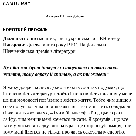
САМОТНЯ"
Авторка Юстина Добуш
КОРОТКИЙ ПРОФІЛЬ
Діяльність:
письменник, член українського ПЕН-клубу
Нагороди:
Дитяча книга року ВВС, Національна
Шевченківська премія з літератури
Це ніби має бути інтерв’ю з акцентом на твій стиль
життя, тому одразу й спитаю, а як ти живеш?
Я живу добре і колись давно я навіть собі так подумав, що
інтенсивність літератури, тобто інтенсивність писання у мене
ше від молодості пов’язане з якістю життя. Тобто чим ліпше я
себе почуваю і чим повніше життя – то не значить солодко чи
гірко, чи тяжко, чи як, – і чим більше офлайну, цього ріал
лайфу, тим менше мені хочеться писати. Я зрозумів , що все-
таки у моєму випадку література – це скоріш сублімація, при
тому мені йдеться не тільки про якусь сексуальну енергію.