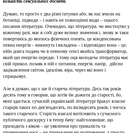
кількість сексуальних досвідів.
Думаю, то просто є два різні ґатунки або, як нас вчили на
ботаніці, підвиди – і навіть не повноцінні види – оцього
писання літератури. Очевидно, що література, чи мистецтво у
кожному разі, має в собі дуже велике значення і, знову ж таки
повертаюсь до якихось фізичних понять, це конденсована
певна енергія – викинута і вкладена – і відповідно вона – це,
ніби довга подача чи в певному сенсі якийсь трансформатор,
який цю енергію передає. І тому оця молодеча література має
свій прикол, позаяк в ній є питання, енергія, напір, дійсно
зацікавлення світом, ідеалізм, віра, через які воно і
спрацьовує.
Але я думаю, що є ше й стареча література. Десь так років
десять тому я говорив, що хотів би дожити до старості, бо,
мені здається, сучасній українській літературі бракує власне
старців таких по дев'ятьдесять, по вісімдесять років, і чогось
такого старечого. Старість взагалі витісняють з сучасного
публічного дискурсу і я тепер бачу: найголовніше, що
приходить з віком – це уявлення про тривалість та
проминання часу – не тринькання чи розтрачання, а просто