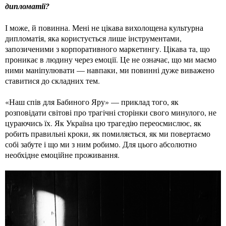
дипломатії?
І може, й повинна. Мені не цікава вихолощена культурна
дипломатія, яка користується лише інструментами,
запозиченими з корпоративного маркетингу. Цікава та, що
проникає в людину через емоції. Це не означає, що ми маємо
ними маніпулювати — навпаки, ми повинні дуже виважено
ставитися до складних тем.
«Наш спів для Бабиного Яру» — приклад того, як
розповідати світові про трагічні сторінки свого минулого, не
цураючись їх. Як Україна цю трагедію переосмислює, як
робить правильні кроки, як помиляється, як ми повертаємо
собі забуте і що ми з ним робимо. Для цього абсолютно
необхідне емоційне проживання.