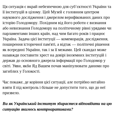
Ця ситуація є вкрай небезпечною для суб’єктності України та
її інституцій в цілому. Цей Музей є головним центром
наукового дослідження і джерелом верифікованих даних про
історію Голодомору. Похідним від його роботи є визнання
або невизнання Голодомору на політичному рівні урядами чи
парламентами інших країн, над чим багато років і працює
Україна. Задача цієї інституції — комеморація, дослідження,
поширення історичної пам'яті, а відтак — політичні рішення
як всередині України, так і за її межами. Цей скандал може
назавжди поставити хрест на довірі іноземних інституцій і
держав до основного джерела інформації про Голодомор у
світі. Уяви, якби Яд Вашем почав маніпулювати даними про
загиблих у Голокості.
Час покаже, де коріння цієї ситуації, але потрібно негайно
взяти її під контроль і більше не допустити того, що до неї
призвело.
Ви як Український інститут збираєтеся відповідати на цю
ситуацію якимось контрнаративами?