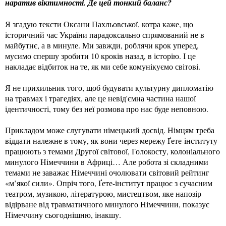
наратив віктимності. Де цей тонкий баланс?
Я згадую тексти Оксани Пахльовської, котра каже, що
історичний час України парадоксально спрямований не в
майбутнє, а в минуле. Ми завжди, роблячи крок уперед,
мусимо спершу зробити 10 кроків назад, в історію. І це
накладає відбиток на те, як ми себе комунікуємо світові.
Я не прихильник того, щоб будувати культурну дипломатію
на травмах і трагедіях, але це невід'ємна частина нашої
ідентичності, тому без неї розмова про нас буде неповною.
Прикладом може слугувати німецький досвід. Німцям треба
віддати належне в тому, як вони через мережу Ґете-інституту
працюють з темами Другої світової, Голокосту, колоніального
минулого Німеччини в Африці… Але робота зі складними
темами не заважає Німеччині очолювати світовий рейтинг
«м’якої сили». Опріч того, Ґете-інститут працює з сучасним
театром, музикою, літературою, мистецтвом, яке напозір
відірване від травматичного минулого Німеччини, показує
Німеччину сьогоднішню, інакшу.