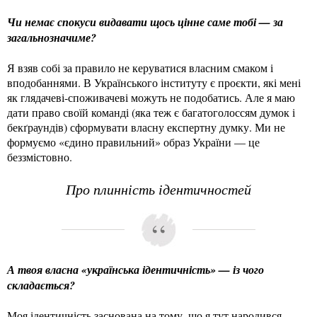
Чи немає спокуси видавати щось цінне саме тобі — за
загальнозначиме?
Я взяв собі за правило не керуватися власним смаком і
вподобаннями. В Українського інституту є проєкти, які мені
як глядачеві-споживачеві можуть не подобатись. Але я маю
дати право своїй команді (яка теж є багатоголоссям думок і
бекґраундів) сформувати власну експертну думку. Ми не
формуємо «єдино правильний» образ України — це
беззмістовно.
Про плинність ідентичностей
А твоя власна «українська ідентичність» — із чого
складається?
Моя ідентичність заснована на тому, що я тут народився.