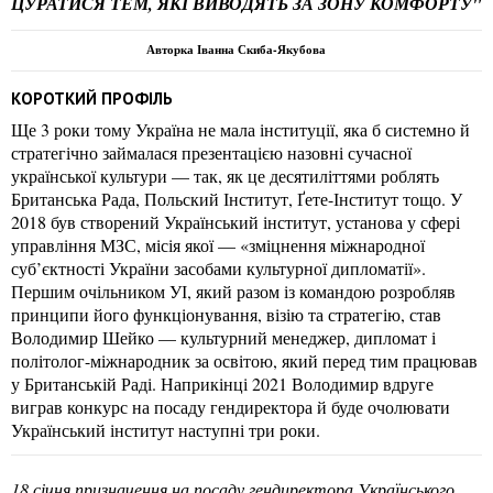
ЦУРАТИСЯ ТЕМ, ЯКІ ВИВОДЯТЬ ЗА ЗОНУ КОМФОРТУ"
Авторка Іванна Скиба-Якубова
КОРОТКИЙ ПРОФІЛЬ
Ще 3 роки тому Україна не мала інституції, яка б системно й
стратегічно займалася презентацією назовні сучасної
української культури — так, як це десятиліттями роблять
Британська Рада, Польский Інститут, Ґете-Інститут тощо. У
2018 був створений Український інститут, установа у сфері
управління МЗС, місія якої — «зміцнення міжнародної
суб’єктності України засобами культурної дипломатії».
Першим очільником УІ, який разом із командою розробляв
принципи його функціонування, візію та стратегію, став
Володимир Шейко — культурний менеджер, дипломат і
політолог-міжнародник за освітою, який перед тим працював
у Британській Раді. Наприкінці 2021 Володимир вдруге
виграв конкурс на посаду гендиректора й буде очолювати
Український інститут наступні три роки.
18 січня призначення на посаду гендиректора Українського