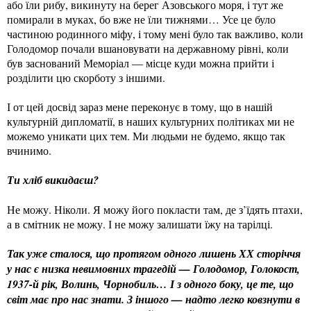
або їли рибу, викинуту на берег Азовського моря, і тут же
помирали в муках, бо вже не їли тижнями… Усе це було
частиною родинного міфу, і тому мені було так важливо, коли
Голодомор почали вшановувати на державному рівні, коли
був заснований Меморіал — місце куди можна прийти і
розділити цю скорботу з іншими.
І от цей досвід зараз мене переконує в тому, що в нашій
культурній дипломатії, в наших культурних політиках ми не
можемо уникати цих тем. Ми людьми не будемо, якщо так
вчинимо.
Ти хліб викидаєш?
Не можу. Ніколи. Я можу його покласти там, де з’їдять птахи,
а в смітник не можу. І не можу залишати їжу на тарілці.
Так уже сталося, що протягом одного лишень ХХ сторіччя
у нас є низка невимовних трагедій — Голодомор, Голокост,
1937-й рік, Волинь, Чорнобиль… І з одного боку, це те, що
світ має про нас знати. З іншого — надто легко ковзнути в