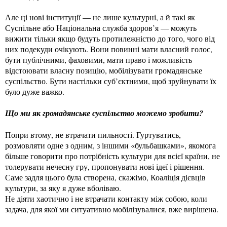
Але ці нові інституції — не лише культурні, а й такі як
Суспільне або Національна служба здоров’я — можуть
вижити тільки якщо будуть протилежністю до того, чого від
них подекуди очікують. Вони повинні мати власний голос,
бути публічними, фаховими, мати право і можливість
відстоювати власну позицію, мобілізувати громадянське
суспільство. Бути настільки суб’єктними, щоб зруйнувати їх
було дуже важко.
Що ми як громадянське суспільство можемо зробити?
Попри втому, не втрачати пильності. Гуртуватись,
розмовляти одне з одним, з іншими «бульбашками», якомога
більше говорити про потрібність культури для всієї країни, не
толерувати нечесну гру, пропонувати нові ідеї і рішення.
Саме задля цього була створена, скажімо, Коаліція дієвців
культури, за яку я дуже вболіваю.
Не діяти хаотично і не втрачати контакту між собою, коли
задача, для якої ми ситуативно мобілізувалися, вже вирішена.