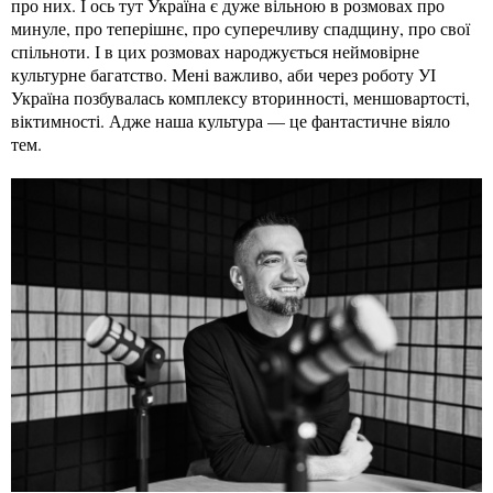
про них. І ось тут Україна є дуже вільною в розмовах про
минуле, про теперішнє, про суперечливу спадщину, про свої
спільноти. І в цих розмовах народжується неймовірне
культурне багатство. Мені важливо, аби через роботу УІ
Україна позбувалась комплексу вторинності, меншовартості,
віктимності. Адже наша культура — це фантастичне віяло
тем.