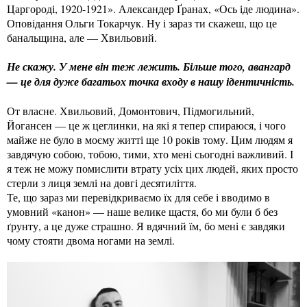
Царгороді, 1920-1921». Александер Ґранах, «Ось іде людина».
Оповідання Ольги Токарчук. Ну і зараз ти скажеш, що це
банальщина, але — Хвильовий.
Не скажу. У мене він теж лежить. Більше того, авангард
— це для дуже багатьох точка входу в нашу ідентичність.
От власне. Хвильовий, Домонтович, Підмогильний,
Йогансен — це ж цеглинки, на які я тепер спираюся, і чого
майже не було в моєму житті ще 10 років тому. Цим людям я
завдячую собою, тобою, тими, хто мені сьогодні важливий. І
я теж не можу помислити втрату усіх цих людей, яких просто
стерли з лиця землі на довгі десятиліття.
Те, що зараз ми перевідкриваємо їх для себе і вводимо в
умовний «канон» — наше велике щастя, бо ми були б без
ґрунту, а це дуже страшно. Я вдячний їм, бо мені є завдяки
чому стояти двома ногами на землі.