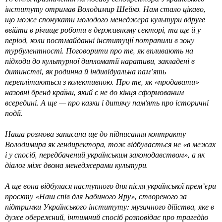
інституту отримав Володимир Шейко. Нам стало цікаво,
що може спонукати молодого менеджера культури вдруге
ввійти в річище роботи в державному секторі, та ще й у
період, коли постмайданні інституції потрапили в зону
турбулентності. Поговорити про те, як впливають на
підходи до культурної дипломатії наративи, закладені в
дитинстві, як родинна й індивідуальна пам’ять
переплітаються з колективною. Про те, як «продавати»
назовні бренд країни, який є не до кінця сформованим
всередині. А ще — про казки і дитячу пам'ять про історичні
події.
Наша розмова записана ще до підписання контракту
Володимира як гендиректора, тож відбувається не «в межах
і у спосіб, передбачений українським законодавством», а як
діалог між двома менеджерами культури.
А ще вона відбулася наступного дня після української прем’єри
проєкту «Наш спів для Бабиного Яру», створеного за
підтримки Українського інституту: музичного дійства, яке в
дуже обережний, інтимний спосіб розповідає про трагедію