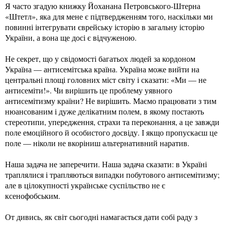
Я часто згадую книжку Йоханана Петровського-Штерна
«Штетл», яка для мене є підтвердженням того, наскільки ми
повинні інтегрувати єврейську історію в загальну історію
України, а вона ще досі є відчуженою.
Не секрет, що у свідомості багатьох людей за кордоном
Україна — антисемітська країна. Україна може вийти на
центральні площі головних міст світу і сказати: «Ми — не
антисеміти!». Чи вирішить це проблему уявного
антисемітизму країни? Не вирішить. Маємо працювати з тим
нюансованим і дуже делікатним полем, в якому постають
стереотипи, упередження, страхи та переконання, а це завжди
поле емоційного й особистого досвіду. І якщо пропускаєш це
поле — ніколи не вкоріниш альтернативний наратив.
Наша задача не заперечити. Наша задача сказати: в Україні
траплялися і трапляються випадки побутового антисемітизму;
але в цілокупності українське суспільство не є
ксенофобським.
От дивись, як світ сьогодні намагається дати собі раду з