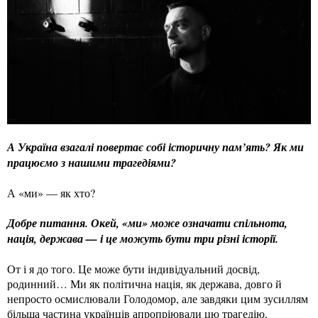
А Україна взагалі повертає собі історичну пам’ять? Як ми
працюємо з нашими трагедіями?
А «ми» — як хто?
Добре питання. Окей, «ми» може означати спільнота,
нація, держава — і це можуть бути три різні історії.
От і я до того. Це може бути індивідуальний досвід,
родинний… Ми як політична нація, як держава, довго й
непросто осмислювали Голодомор, але завдяки цим зусиллям
більша частина українців апропріювали цю трагедію,