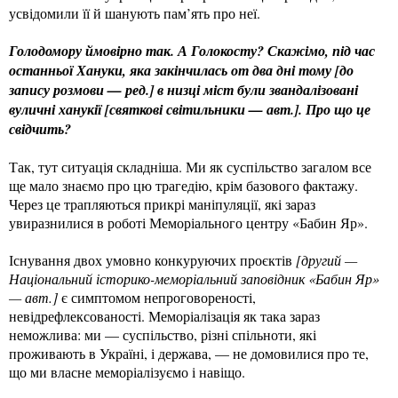
усвідомили її й шанують пам’ять про неї.
Голодомору ймовірно так. А Голокосту? Скажімо, під час
останньої Хануки, яка закінчилась от два дні тому [до
запису розмови — ред.] в низці міст були звандалізовані
вуличні ханукії [святкові світильники — авт.]. Про що це
свідчить?
Так, тут ситуація складніша. Ми як суспільство загалом все
ще мало знаємо про цю трагедію, крім базового фактажу.
Через це трапляються прикрі маніпуляції, які зараз
увиразнилися в роботі Меморіального центру «Бабин Яр».
Існування двох умовно конкуруючих проєктів
[другий —
Національний історико-меморіальний заповідник «Бабин Яр»
— авт.]
є симптомом непроговореності,
невідрефлексованості. Меморіалізація як така зараз
неможлива: ми — суспільство, різні спільноти, які
проживають в Україні, і держава, — не домовилися про те,
що ми власне меморіалізуємо і навіщо.