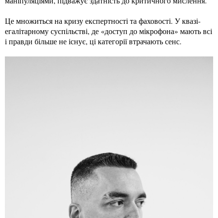
маніпуляціями, підважує здатність до критичного мислення.
Це множиться на кризу експертності та фаховості. У квазі-
егалітарному суспільстві, де «доступ до мікрофона» мають всі
і правди більше не існує, ці категорії втрачають сенс.