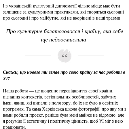
І в українській культурній дипломатії чільне місце має бути
залишене за культурними практиками, які творяться сьогодні
про сьогодні і про майбутнє, які не вкорінені в наші травми.
Про культурне багатоголосся і країну, яка себе
ще недоосмислила
Скажи, що нового ти взнав про свою країну за час роботи в
УІ?
Наша робота — це щоденне перевідкриття своєї країни,
пізнання контекстів, регіональних особливостей, забутих
імен, явищ, які випали з поля зору, бо їх не було в освітніх
програмах. Та сама Харківська школа фотографії, про яку ми з
вами робили проєкт, раніше була мені майже не відомою, але
я розумію її естетичну і політичну цінність, щоб УІ міг з нею
працювати.