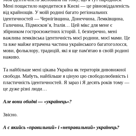
Мені пощастило народитися в Києві — це рівновіддаленість
від крайнощів. У моїй родині багато регіональних
ідентичностей — Чернігівщина, Донеччина, Лемківщина,
Галичина, Підмосков’я, Італія… Цей мікс для мене є
збірником гостросюжетних історій. І, безперечно, мені
важлива лемківська ідентичність моєї родини, моєї мами. Це
та вже майже втрачена частина українського багатоголосся,
мови, фольклору, традицій, які я ще пам'ятаю в своїй родині
наживо.
Та найбільше мені цікава Україна як територія дивовижної
свободи. Мабуть, найбільше я ціную цю свободолюбивість і
пластичність ідентичностей. Я зараз і Я десять років тому —
це дуже різні люди…
Але вони обидві — «українець»?
Звісно.
А є якийсь «правильний» і «неправильний» українець?