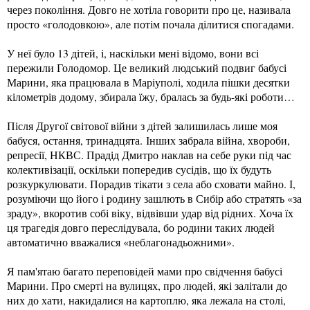
через покоління. Довго не хотіла говорити про це, називала
просто «голодовкою», але потім почала ділитися спогадами.
У неї було 13 дітей, і, наскільки мені відомо, вони всі
пережили Голодомор. Це великий людський подвиг бабусі
Марини, яка працювала в Маріуполі, ходила пішки десятки
кілометрів додому, збирала їжу, бралась за будь-які роботи…
Після Другої світової війни з дітей залишилась лише моя
бабуся, остання, тринадцята. Інших забрала війна, хвороби,
репресії, НКВС. Прадід Дмитро наклав на себе руки під час
колективізації, оскільки попередив сусідів, що їх будуть
розкуркулювати. Порадив тікати з села або сховати майно. І,
розуміючи що його і родину зашлють в Сибір або стратять «за
зраду», вкоротив собі віку, відвівши удар від рідних. Хоча їх
ця трагедія довго переслідувала, бо родини таких людей
автоматично вважалися «неблагонадьожними».
Я пам'ятаю багато переповідей мами про свідчення бабусі
Марини. Про смерті на вулицях, про людей, які залітали до
них до хати, накидалися на картоплю, яка лежала на столі,