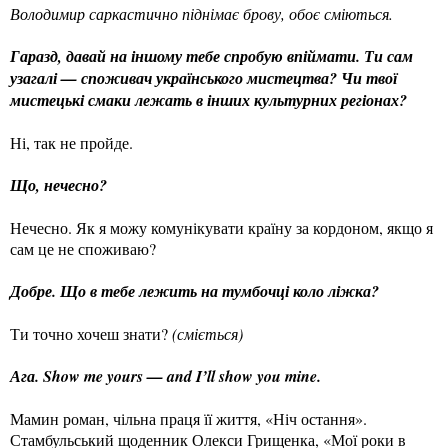
Володимир саркастично піднімає брову, обоє сміються.
Гаразд, давай на іншому тебе спробую впіймати. Ти сам
узагалі — споживач українського мистецтва? Чи твої
мистецькі смаки лежать в інших культурних регіонах?
Ні, так не пройде.
Що, нечесно?
Нечесно. Як я можу комунікувати країну за кордоном, якщо я
сам це не споживаю?
Добре. Що в тебе лежить на тумбочці коло ліжка?
Ти точно хочеш знати?
(сміється)
Ага. Show me yours — and I’ll show you mine.
Мамин роман, чільна праця її життя, «Ніч остання».
Стамбульський щоденник Олекси Грищенка, «Мої роки в