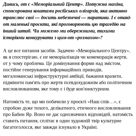
Дивись, от є «Меморіальний Центр». Потужна махіна,
спонсорована коштами російських олігархів, яка активно
транслює свої — досить небезпечні — наративи. І є отакі-
от маленькі проєкти, які проговорюють цю трагедію на
інший штиб. Чи можемо ми обережними, тихими
історіями конкурувати з цим-от «розмахом»?
А це все питання засобів. Задачею «Меморіального Центру»,
як я спостерігаю, є не меморіалізація чи комеморація жертв,
от у чому проблема. Це домінування форми над змістом,
постійне генерування інформаційних приводів,
мегаломанські інфраструктурні амбіції, бажання вразити,
підмінити пам'ять про жертв псевдохудожнім або політичним
висловлюванням, яке тому є і буде кон'юнктурним.
Натомість те, що ми побачили у проєкті «Наш спів…», є
спробою дуже тихого, делікатного, етичного висловлювання
про Бабин Яр. Воно не дає однозначних відповідей, натомість
ставить питання, сплітає в один художній твір культурне
багатоголосся, яке завжди існувало в Україні.