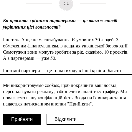
Ко-проєкти з різними партнерами — це також спосіб
укріплення цієї лояльності?
І це теж. А ще це масштабування. Є умовних 30 людей. З
обмеженим фінансуванням, в лещатах української бюрократії.
Самотужки вони можуть зробити за рік, скажімо, 10 проєктів.
А з партнерами — уже 50.
Іноземні партнери — це точки входу в інші країни. Багато
партнерств базуються на довірі, особливо в так званих
«червоних» культурах, де більшою мірою важать персональні
Ми використовуємо cookies, щоб покращити ваш досвід,
контакти, ніж інституційні. Україна тут на межі між
персоналізувати рекламу, забезпечити аналітику трафіку. Ми
«червоними» й «синіми». У нас все ще дуже розвинені
поважаємо вашу конфіденційність. Згода на їх використання
горизонтальні зв'язки, які звикли оминати будь-які правила,
надається натисканням кнопки "Прийняти".
сильна культура особистих домовленостей, довіра до
конкретних людей, але ми вже дійшли до того, що хочемо
Прийняти
Відхилити
будувати інституції, процеси і правила, яким готові слідувати,
навіть якщо нам це не подобається.