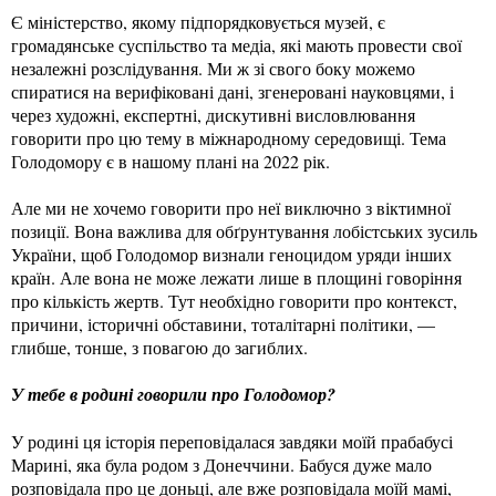
Є міністерство, якому підпорядковується музей, є
громадянське суспільство та медіа, які мають провести свої
незалежні розслідування. Ми ж зі свого боку можемо
спиратися на верифіковані дані, згенеровані науковцями, і
через художні, експертні, дискутивні висловлювання
говорити про цю тему в міжнародному середовищі. Тема
Голодомору є в нашому плані на 2022 рік.
Але ми не хочемо говорити про неї виключно з віктимної
позиції. Вона важлива для обґрунтування лобістських зусиль
України, щоб Голодомор визнали геноцидом уряди інших
країн. Але вона не може лежати лише в площині говоріння
про кількість жертв. Тут необхідно говорити про контекст,
причини, історичні обставини, тоталітарні політики, —
глибше, тонше, з повагою до загиблих.
У тебе в родині говорили про Голодомор?
У родині ця історія переповідалася завдяки моїй прабабусі
Марині, яка була родом з Донеччини. Бабуся дуже мало
розповідала про це доньці, але вже розповідала моїй мамі,