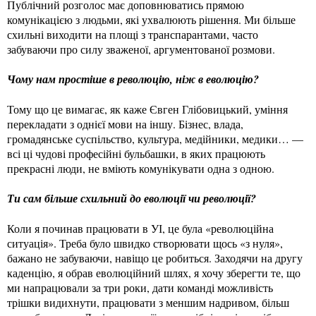
Публічний розголос має доповнюватись прямою
комунікацією з людьми, які ухвалюють рішення. Ми більше
схильні виходити на площі з транспарантами, часто
забуваючи про силу зваженої, аргументованої розмови.
Чому нам простіше в революцію, ніж в еволюцію?
Тому що це вимагає, як каже Євген Глібовицький, уміння
перекладати з однієї мови на іншу. Бізнес, влада,
громадянське суспільство, культура, медійники, медики… —
всі ці чудові професійні бульбашки, в яких працюють
прекрасні люди, не вміють комунікувати одна з одною.
Ти сам більше схильний до еволюції чи революції?
Коли я починав працювати в УІ, це була «революційна
ситуація». Треба було швидко створювати щось «з нуля»,
бажано не забуваючи, навіщо це робиться. Заходячи на другу
каденцію, я обрав еволюційний шлях, я хочу зберегти те, що
ми напрацювали за три роки, дати команді можливість
трішки видихнути, працювати з меншим надривом, більш