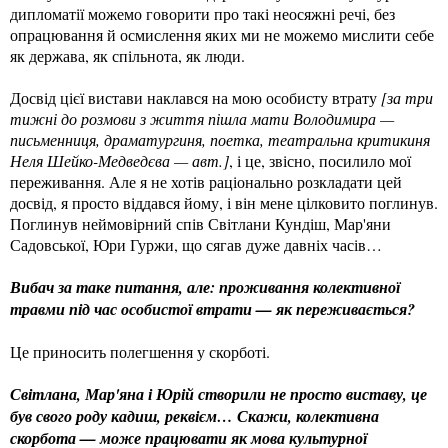
дипломатії можемо говорити про такі неосяжні речі, без
опрацювання й осмислення яких ми не можемо мислити себе
як держава, як спільнота, як люди.
Досвід цієї вистави наклався на мою особисту втрату
[за три
тижні до розмови з життя пішла мати Володимира —
письменниця, драматургиня, поетка, театральна критикиня
Неля Шейко-Медведєва — авт.]
, і це, звісно, посилило мої
переживання. Але я не хотів раціонально розкладати цей
досвід, я просто віддався йому, і він мене цілковито поглинув.
Поглинув неймовірний спів Світлани Кундіш, Мар'яни
Садовської, Юри Гуржи, що сягав дуже давніх часів…
Вибач за таке питання, але: проживання колективної
травми під час особистої втрати — як переживається?
Це приносить полегшення у скорботі.
Світлана, Мар'яна і Юрій створили не просто виставу, це
був свого роду кадиш, реквієм… Скажи, колективна
скорбота — може працювати як мова культурної