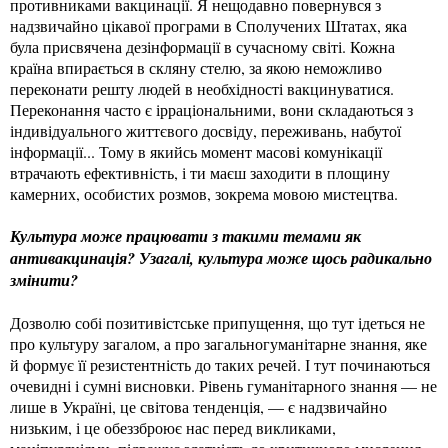
противниками вакцинації. Я нещодавно повернувся з
надзвичайно цікавої програми в Сполучених Штатах, яка
була присвячена дезінформації в сучасному світі. Кожна
країна впирається в скляну стелю, за якою неможливо
переконати решту людей в необхідності вакцинуватися.
Переконання часто є ірраціональними, вони складаються з
індивідуального життєвого досвіду, переживань, набутої
інформації... Тому в якийсь момент масові комунікації
втрачають ефективність, і ти маєш заходити в площину
камерних, особистих розмов, зокрема мовою мистецтва.
Культура може працювати з такими темами як
антивакцинація? Узагалі, культура може щось радикально
змінити?
Дозволю собі позитивістське припущення, що тут ідеться не
про культуру загалом, а про загальногуманітарне знання, яке
й формує її резистентність до таких речей. І тут починаються
очевидні і сумні висновки. Рівень гуманітарного знання — не
лише в Україні, це світова тенденція, — є надзвичайно
низьким, і це обеззброює нас перед викликами,