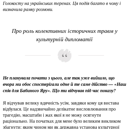
Голокосту на українських теренах. Ця подія багато в чому і
визначила рамку розмови.
Про роль колективних історичних травм у
культурній дипломатії
Не планувала почати з цього, але так уже вийшло, що
вчора ми обоє спостерігали одне й те саме дійство — «Наш
спів для Бабиного Яру». Що ти відчував під час показу?
Я відчував велику вдячність усім, завдяки кому ця вистава
відбулася. Це надзвичайно делікатне висловлювання про
трагедію, масштаби і жах якої я не можу осягнути
раціонально. На початках для мене було великим викликом
збагнути: яким чином ми як державна установа культурної