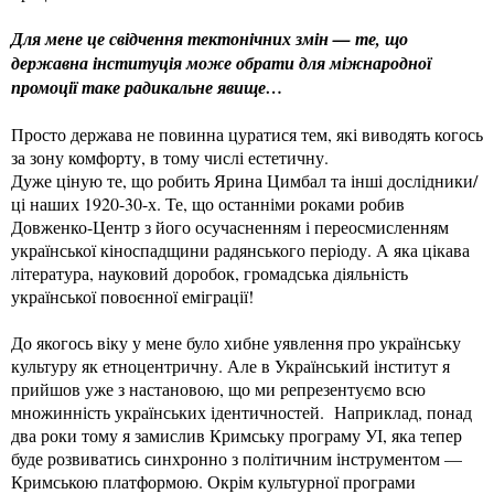
Для мене це свідчення тектонічних змін — те, що
державна інституція може обрати для міжнародної
промоції таке радикальне явище…
Просто держава не повинна цуратися тем, які виводять когось
за зону комфорту, в тому числі естетичну.
Дуже ціную те, що робить Ярина Цимбал та інші дослідники/
ці наших 1920-30-х. Те, що останніми роками робив
Довженко-Центр з його осучасненням і переосмисленням
української кіноспадщини радянського періоду. А яка цікава
література, науковий доробок, громадська діяльність
української повоєнної еміграції!
До якогось віку у мене було хибне уявлення про українську
культуру як етноцентричну. Але в Український інститут я
прийшов уже з настановою, що ми репрезентуємо всю
множинність українських ідентичностей. Наприклад, понад
два роки тому я замислив Кримську програму УІ, яка тепер
буде розвиватись синхронно з політичним інструментом —
Кримською платформою. Окрім культурної програми