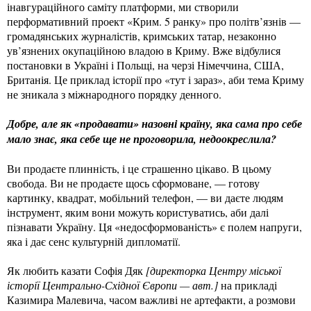
інавгураційного саміту платформи, ми створили
перформативний проект «Крим. 5 ранку» про політв’язнів —
громадянських журналістів, кримських татар, незаконно
ув’язнених окупаційною владою в Криму. Вже відбулися
постановки в Україні і Польщі, на черзі Німеччина, США,
Британія. Це приклад історії про «тут і зараз», аби тема Криму
не зникала з міжнародного порядку денного.
Добре, але як «продавати» назовні країну, яка сама про себе
мало знає, яка себе ще не проговорила, недоокреслила?
Ви продаєте плинність, і це страшенно цікаво. В цьому
свобода. Ви не продаєте щось сформоване, — готову
картинку, квадрат, мобільний телефон, — ви даєте людям
інструмент, яким вони можуть користуватись, аби далі
пізнавати Україну. Ця «недосформованість» є полем напруги,
яка і дає сенс культурній дипломатії.
Як любить казати Софія Дяк
[директорка Центру міської
історії Центрально-Східної Європи — авт.]
на прикладі
Казимира Малевича, часом важливі не артефакти, а розмови