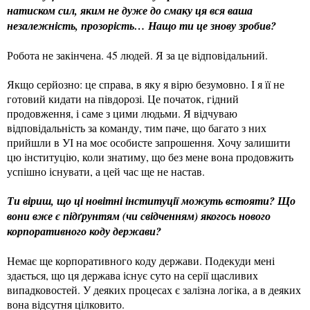
натиском сил, яким не дуже до смаку ця вся ваша
незалежність, прозорість… Нащо ти це знову зробив?
Робота не закінчена. 45 людей. Я за це відповідальний.
Якщо серйозно: це справа, в яку я вірю безумовно. І я її не
готовий кидати на півдорозі. Це початок, гідний
продовження, і саме з цими людьми. Я відчуваю
відповідальність за команду, тим паче, що багато з них
прийшли в УІ на моє особисте запрошення. Хочу залишити
цю інституцію, коли знатиму, що без мене вона продовжить
успішно існувати, а цей час ще не настав.
Ти віриш, що ці новітні інституції можуть встояти? Що
вони вже є підґрунтям (чи свідченням) якогось нового
корпоративного коду держави?
Немає ще корпоративного коду держави. Подекуди мені
здається, що ця держава існує суто на серії щасливих
випадковостей. У деяких процесах є залізна логіка, а в деяких
вона відсутня цілковито.