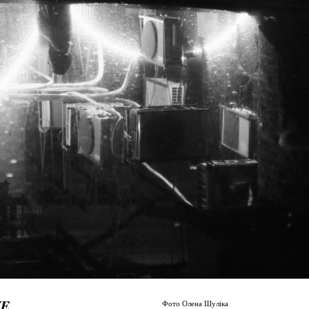
E.
Фото Олена Шуліка