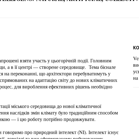
КО
Ve
апрошені взяти участь у цьогорічній події. Головним
ви
и, а в її центрі — створене середовище. Тема бієнале
ус
я на переконанні, що архітектори перебуватимуть у
на
, спрямованих на адаптацію світу до нових кліматичних
процес, для вироблення ефективних рішень необхідно
тації міського середовища до нової кліматичної
ення наслідків змін клімату було традиційним способом
тикою — і цю роботу потрібно продовжувати.
и говоримо про природний інтелект (NI). Інтелект існує
гії, довкіллі та вже сформованому побудованому