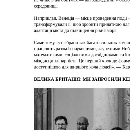
середовищі.
Наприклад, Венеція — місце проведення події 
трансформували її, щоб зробити придатною для ж
адаптації міста до підвищення рівня моря.
Саме тому тут зібрано так багато сильних команд
працюють разом із науковцями, лауреатами Нобе
математиками, соціальними дослідниками та і
міждисциплінарність. Це перший крок до форму
доступнішою для ширшого кола людей». — Карл
ВЕЛИКА БРИТАНІЯ: МИ ЗАПРОСИЛИ К