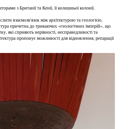
рами з Британії та Кенії, її колишньої колонії.
слити взаємозв'язок між архітектурою та геологією,
ктура причетна до триваючих «геологічних імперій», що
у, які сприяють нерівності, несправедливості та
ітектура пропонує можливості для відновлення, репарації