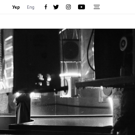
Укр
Eng