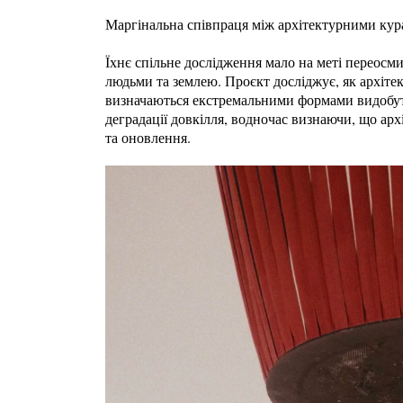
Маргінальна співпраця між архітектурними курато
Їхнє спільне дослідження мало на меті переосми
людьми та землею. Проєкт досліджує, як архіте
визначаються екстремальними формами видобутк
деградації довкілля, водночас визнаючи, що арх
та оновлення.