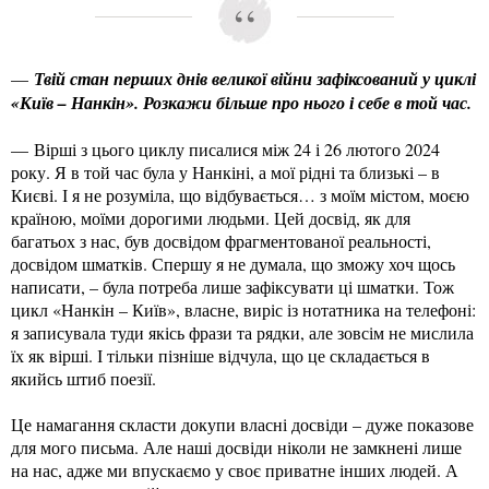
—
Твій стан перших днів великої війни зафіксований у циклі
«Київ – Нанкін». Розкажи більше про нього і себе в той час.
— Вірші з цього циклу писалися між 24 і 26 лютого 2024
року. Я в той час була у Нанкіні, а мої рідні та близькі – в
Києві. І я не розуміла, що відбувається… з моїм містом, моєю
країною, моїми дорогими людьми. Цей досвід, як для
багатьох з нас, був досвідом фрагментованої реальності,
досвідом шматків. Спершу я не думала, що зможу хоч щось
написати, – була потреба лише зафіксувати ці шматки. Тож
цикл «Нанкін – Київ», власне, виріс із нотатника на телефоні:
я записувала туди якісь фрази та рядки, але зовсім не мислила
їх як вірші. І тільки пізніше відчула, що це складається в
якийсь штиб поезії.
Це намагання скласти докупи власні досвіди – дуже показове
для мого письма. Але наші досвіди ніколи не замкнені лише
на нас, адже ми впускаємо у своє приватне інших людей. А