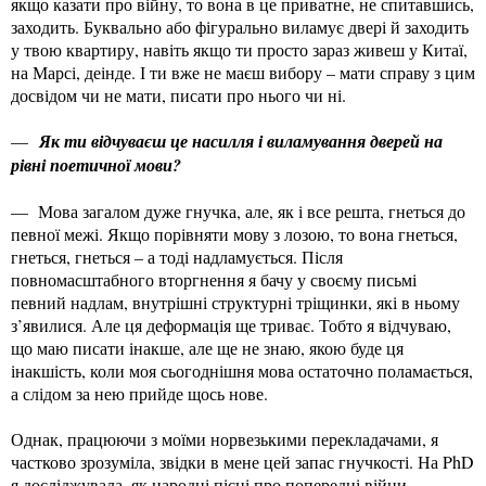
якщо казати про війну, то вона в це приватне, не спитавшись,
заходить. Буквально або фігурально виламує двері й заходить
у твою квартиру, навіть якщо ти просто зараз живеш у Китаї,
на Марсі, деінде. І ти вже не маєш вибору – мати справу з цим
досвідом чи не мати, писати про нього чи ні.
—
Як ти відчуваєш це насилля і виламування дверей на
рівні поетичної мови?
— Мова загалом дуже гнучка, але, як і все решта, гнеться до
певної межі. Якщо порівняти мову з лозою, то вона гнеться,
гнеться, гнеться – а тоді надламується. Після
повномасштабного вторгнення я бачу у своєму письмі
певний надлам, внутрішні структурні тріщинки, які в ньому
з’явилися. Але ця деформація ще триває. Тобто я відчуваю,
що маю писати інакше, але ще не знаю, якою буде ця
інакшість, коли моя сьогоднішня мова остаточно поламається,
а слідом за нею прийде щось нове.
Однак, працюючи з моїми норвезькими перекладачами, я
частково зрозуміла, звідки в мене цей запас гнучкості. На PhD
я досліджувала, як народні пісні про попередні війни