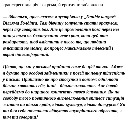
трансгресивна річ, зокрема, й еротично забарвлена.
— Здається, щось схоже я зустрічала у „Double tongue”
Вільяма Ґолдінґа. Там дівчину готують стати оракулом,
через яку говорить бог. Але це промовляння бога через неї
описується як ґвалтування через рот, коли цей рот
роздирають, щоб вмістити в нього те, що людина
вмістити не може, як процес максимально тілесний і
вкрай дискомфортний.
Цікаво, що ми у розмові прийшли саме до цієї точки. Адже
я думаю про особові займенники в поезії як певну тілесність
у письмі. Приблизно як про стосунки з одягом: одні люди
більше ховають себе, інші – більше оголюють. Але давай
перейдемо до ширшого контексту твого існування. Як на
свободу твого поетичного висловлювання впливає ситуація
життя на кілька країн, кілька культур, кілька дискурсів? Як
ти для себе пояснюєш відчуття внутрішнього адресата, з
ким ти говориш?