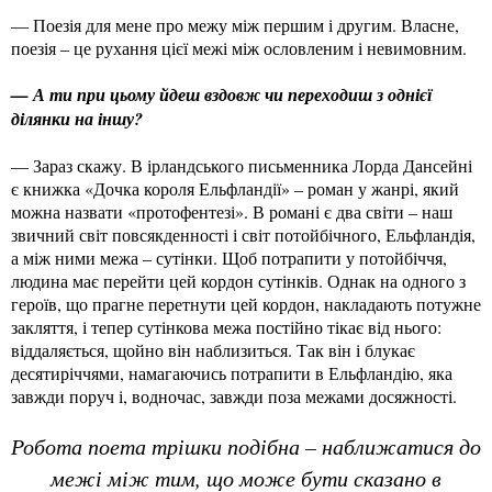
— Поезія для мене про межу між першим і другим. Власне,
поезія – це рухання цієї межі між ословленим і невимовним.
— А ти при цьому йдеш вздовж чи переходиш з однієї
ділянки на іншу?
— Зараз скажу. В ірландського письменника Лорда Дансейні
є книжка «Дочка короля Ельфландії» – роман у жанрі, який
можна назвати «протофентезі». В романі є два світи – наш
звичний світ повсякденності і світ потойбічного, Ельфландія,
а між ними межа – сутінки. Щоб потрапити у потойбіччя,
людина має перейти цей кордон сутінків. Однак на одного з
героїв, що прагне перетнути цей кордон, накладають потужне
закляття, і тепер сутінкова межа постійно тікає від нього:
віддаляється, щойно він наблизиться. Так він і блукає
десятиріччями, намагаючись потрапити в Ельфландію, яка
завжди поруч і, водночас, завжди поза межами досяжності.
Робота поета трішки подібна – наближатися до
межі між тим, що може бути сказано в