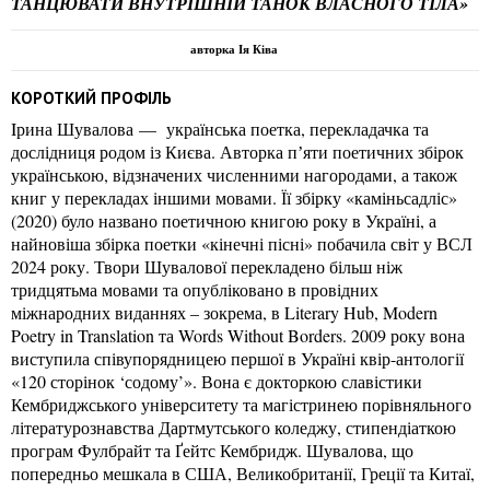
ТАНЦЮВАТИ ВНУТРІШНІЙ ТАНОК ВЛАСНОГО ТІЛА»
авторка Ія Ківа
КОРОТКИЙ ПРОФІЛЬ
Iрина Шувалова — українська поетка, перекладачка та
дослідниця родом із Києва. Авторка пʼяти поетичних збірок
українською, відзначених численними нагородами, а також
книг у перекладах іншими мовами. Її збірку «каміньсадліс»
(2020) було названо поетичною книгою року в Україні, а
найновіша збірка поетки «кінечні пісні» побачила світ у ВСЛ
2024 року. Твори Шувалової перекладено більш ніж
тридцятьма мовами та опубліковано в провідних
міжнародних виданнях – зокрема, в Literary Hub, Modern
Poetry in Translation та Words Without Borders. 2009 року вона
виступила співупорядницею першої в Україні квір-антології
«120 сторінок ‘содому’». Вона є докторкою славістики
Кембриджського університету та магістринею порівняльного
літературознавства Дартмутського коледжу, стипендіаткою
програм Фулбрайт та Ґейтс Кембридж. Шувалова, що
попередньо мешкала в США, Великобританії, Греції та Китаї,