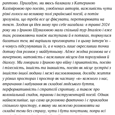
раптово. Пригадую, ми якось балакали з Катериною
Казіміровою про поезію, улюблених авторів, важливість чути
різні голоси на великому полі української поезії, а потім
зрозуміли, що треба все це фіксувати, перетворювати на
текст. Згодом ця ідея знову про себе нагадала: в травні 2024
року ми з Іриною Шуваловою мали спільний тур Італією і вже
там, розмовляючи поміж виступами й в потягах, торкнулися
багатьох тем, які вирішили проговорити і в цьому інтерв’ю –
в чомусь підсумувавши їх, а в чомусь лише окресливши точки
дотику для розмов у майбутньому. Адже жодна розмова не є
вичерпною, натомість є важливим місцем для порозуміння й
діалогу. Ми говорили з Іриною про війну і приватність, поезію
і тілесність, іншість та інакшість, поезію як місце зустрічі з
іншістю іншої людини і межі висловлювання, досвіди життя
у різних просторах і простор як частину «я» кожного з нас,
втрачання і набування як складові людського буття,
перформативність і стратегії спротиву, а також про
колоніальний спадок, травми і інструментарій поезії. Однак
найважливіше, що сама ця розмова фактично і є прикладом
спільного простору, в якому ми можемо розмовляти на
складні теми без страху, чути і бути почутими, попри всі