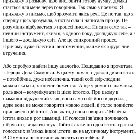
приходжу в розмову, щоб висловити готову думку. Думка
стається для мене через говоріння. Так само з поезією. Я
приходжу в письмо, щоб зрозуміти якісь речі. Це не так, що я
спершу щось зрозуміла, а потім сіла й написала про це. Це
розуміння відбувається в процесі письма. Писати саме так –
певний інструмент, яким я, з одного боку, досліджую себе, а з
іншого – досліджую світ. Але це синхронний процес.
Причому дуже тілесний, анатомічний, майже як хірургічне
втручання.
Або спробую знайти іншу аналогію. Нещодавно я прочитала
«Терор» Дена Сіммонса. В цьому романі є доволі дивна істота
– потойбічна, дуже небезпечна, такий собі звір-людина,
можна сказати, хтонічне божество. А ще у романі є шаманка,
роль якої – комунікувати із цією істотою. При цьому в
шаманки відкушений язик, вона сама собі його відкусила,
адже вона не може говорити мовою людей; її голос повністю
присвячені цій істоті. Але як тоді вона говорить? Міфічна
істота дихає в рот шаманці, і її голосові зв’язки починають
вібрувати, видаючи звук. Тобто фактично одна істота грає на
голосових зв’язках іншої істоти, як на музичному інструменті.
В Сіммонса це описано як досить специфічна й