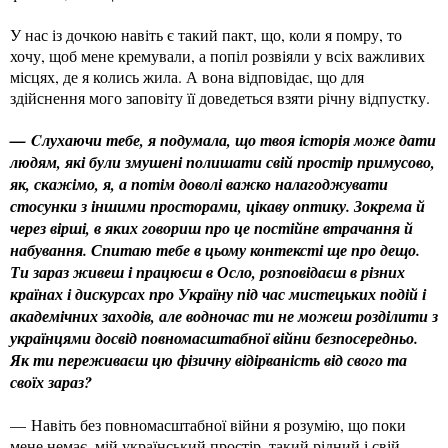
У нас із дочкою навіть є такий пакт, що, коли я помру, то
хочу, щоб мене кремували, а попіл розвіяли у всіх важливих
місцях, де я колись жила. А вона відповідає, що для
здійснення мого заповіту її доведеться взяти річну відпустку.
— Cлухаючи тебе, я подумала, що твоя історія може дати
людям, які були змушені полишати свій простір примусово,
як, скажімо, я, а потім доволі важко налагоджувати
стосунки з іншими просторами, цікаву оптику. Зокрема й
через вірші, в яких говориш про це постійне втрачання й
набування. Спитаю тебе в цьому контексті ще про дещо.
Ти зараз живеш і працюєш в Осло, розповідаєш в різних
країнах і дискурсах про Україну під час мистецьких подій і
академічних заходів, але водночас ти не можеш розділити з
українцями досвід повномасштабної війни безпосередньо.
Як ти переживаєш цю фізичну відірваність від свого та
своїх зараз?
— Навіть без повномасштабної війни я розумію, що поки
мене немає, мій український простір, такий рідний і свій –