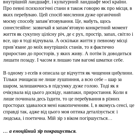
внутрішній ландшафт, і культурний ландшафт моєї країни.
Про певні психологічні стани я також говорю як про місця, в
яких перебуваю. Цей спосіб мислення дуже органічний
моєму способу запам’ятовування. Це, мабуть, щось
синестезійне: зазвичай я запам’ятовую конкретний момент
життя як сукупну цілісну річ, де є рух, простір, запах, світло і
все, що я тоді відчувала. А оскільки життя у певному місці
прив’язане до моїх внутрішніх станів, то я фактично
приростаю до просторів, у яких живу. А потім їх доводиться
лишати позаду. І часом я лишаю там вагомі шматки себе.
В одному з есеїв я описала це відчуття як чищення цибулини.
Тільки зчищаєш не лише лушпиння, а всю себе – шар за
шаром, залишаючись в підсумку дуже голою. Тоді як я
очікувала від цього досвіду, навпаки, приростання. Коли я
лише починала десь їздити, то це перебування в різних
просторах здавалося мені накопиченням. І, в якомусь сенсі, це
справді так, адже від цього моя оптика деталізується: і
людська, і поетична. Мій зір з віком погіршується…
… а емоційний зір покращується.