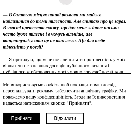
— В багатьох місцях нашої розмови ми майже
наблизилися до теми тілесності. Але спитаю про це зараз.
В якості претекста скажу, що для мене жіноче письмо
часто дуже тілесне і в чомусь вільніше, але
концептуалізувати це не так легко. Що для тебе
тілесність у поезії?
— Я пригадую, що мене почали питати про тілесність у моїх
віршах чи не з перших досвідів публічного читання і
публічного ж обговорення моєї умовно дорослої поезії, коли
мені було років двадцять, не більше. У якійсь Спілці
Письменників, мабуть. При цьому це нерідко були значно
Ми використовуємо cookies, щоб покращити ваш досвід,
старші співрозмовники, часто чоловіки. Майже щоразу
персоналізувати рекламу, забезпечити аналітику трафіку. Ми
розмови заходили про насильство і еротизм, через які
поважаємо вашу конфіденційність. Згода на їх використання
тілесність начеб присутня у моїх віршах: мовляв, там суцільне
надається натисканням кнопки "Прийняти".
готичне криваве місиво. Усі ті коментарі були максимально
далекі від того, як свої вірші бачила я, бо з них випливало, що
Прийняти
Відхилити
тілесність – це щось темне, брудне, руйнівне й небезпечне.
При цьому коментарі озвучувалися з таким підтекстом, що