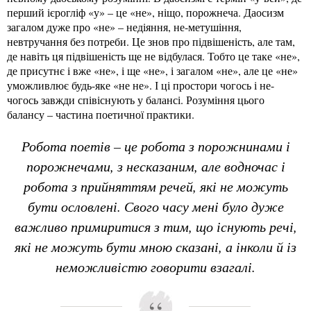
перший ієрогліф «у» – це «не», ніщо, порожнеча. Даосизм
загалом дуже про «не» – недіяння, не-метушіння,
невтручання без потреби. Це знов про підвішеність, але там,
де навіть ця підвішеність ще не відбулася. Тобто це таке «не»,
де присутнє і вже «не», і ще «не», і загалом «не», але це «не»
уможливлює будь-яке «не не». І ці простори чогось і не-
чогось завжди співіснують у балансі. Розуміння цього
балансу – частина поетичної практики.
Робота поетів – це робота з порожнинами і
порожнечами, з несказаним, але водночас і
робота з прийняттям речей, які не можуть
бути ословлені. Свого часу мені було дуже
важливо примиритися з тим, що існують речі,
які не можуть бути мною сказані, а інколи й із
неможливістю говорити взагалі.