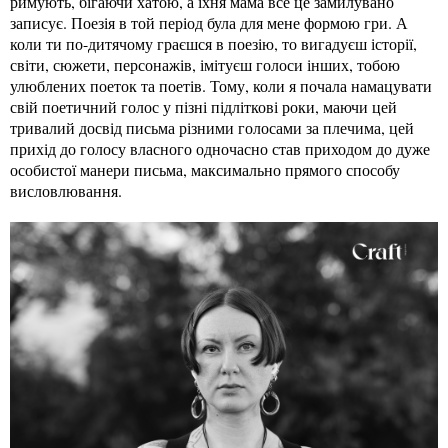
римують, бігаючи хатою, а їхня мама все це замилувано
записує. Поезія в той період була для мене формою гри. А
коли ти по-дитячому граєшся в поезію, то вигадуєш історії,
світи, сюжети, персонажів, імітуєш голоси інших, тобою
улюблених поеток та поетів. Тому, коли я почала намацувати
свій поетичний голос у пізні підліткові роки, маючи цей
тривалий досвід письма різними голосами за плечима, цей
прихід до голосу власного одночасно став приходом до дуже
особистої манери письма, максимально прямого способу
висловлювання.