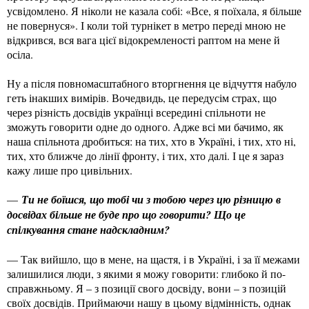
усвідомлено. Я ніколи не казала собі: «Все, я поїхала, я більше
не повернуся». І коли той турнікет в метро переді мною не
відкрився, вся вага цієї відокремленості раптом на мене й
осіла.
Ну а після повномасштабного вторгнення це відчуття набуло
геть інакших вимірів. Вочедвидь, це передусім страх, що
через різність досвідів українці всередині спільноти не
зможуть говорити одне до одного. Адже всі ми бачимо, як
наша спільнота дробиться: на тих, хто в Україні, і тих, хто ні,
тих, хто ближче до лінії фронту, і тих, хто далі. І це я зараз
кажу лише про цивільних.
—
Ти не боїшся, що тобі чи з тобою через цю різницю в
досвідах більше не буде про що говорити? Що це
спілкування стане надскладним?
— Так вийшло, що в мене, на щастя, і в Україні, і за її межами
залишилися люди, з якими я можу говорити: глибоко й по-
справжньому. Я – з позиції свого досвіду, вони – з позицій
своїх досвідів. Приймаючи нашу в цьому відмінність, однак