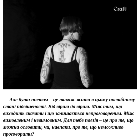
— Але бути поетом – це також жити в цьому постійному
стані підвішеності. Від вірша до вірша. Між тим, що
виходить сказати і що залишається непроговореним. Між
вимовленим і невимовним. Для тебе поезія – це про те, що
можна ословити, чи, навпаки, про те, що неможливо
проговорити?