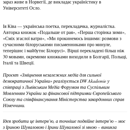
зараз живе в Норвегії, де викладає україністику в
Університеті Осло.
Ія Ківа — українська поетка, перекладачка, журналістка.
Авторка книжок «Подальше от рая», «Перша сторінка зими»,
«Сміх згаслої ватри», «Ми прокинемось іншими: розмови з
сучасними білоруськими письменниками про минуле,
теперішнє і майбутнє Білорусі». Вірші перекладені більш ніж
30 мовами, окремими книжками виходили в Болгарії, Польщі,
Італії та Швеції.
Проєкт «Зміцнення незалежних медіа для сильної
демократичної України» реалізується DW Akademie у
співпраці з Львівським Медіа Форумом та Суспільним
Мовленням України за фінансової підтримки Європейського
Союзу та співфінансування Міністерства закордонних справ
Німеччини.
Ідея зробити це інтерв’ю, а точніше подвійне інтерв’ю – моє
з Іриною Шуваловою і Ірини Шувалової зі мною – виникла