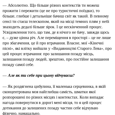
— Абсолютно. Що більше різних контекстів ти можеш
прожити і пережити (це не про туристичні поїздки), то
більше, глибше і детальніше бачиш світ як такий. В певному
сенсі ти стаєш телескопом, який на місці темних плям у небі
знаходить дедалі більше зірок. І це нескінченний процес.
Усвідомлення того, що там, де я нічого не бачу, завжди щось
є, – дуже цінна річ. Але переміщення в просторі – це не лише
про збагачення, це й про втрачання. Власне, мої «Кінечні
пісні», які влітку вийшли у «Видавництві Старого Лева», про
цей процес втрачання: про залишання позаду місць,
залишання позаду людей, зрештою, про постійне залишання
позаду самої себе.
—
Але як ти себе при цьому відчуваєш?
— Як роздягнена цибулина, її маленька серцевинка, в якій
сконцентрована моя найглибша самість, шматки якої
розпорошені по різних місцях і контекстах. Коли випадає
нагода повернутися в дорогі мені місця, то я цей процес
дотикання до залишених позаду частин себе відчуваю
фізично, намацально.