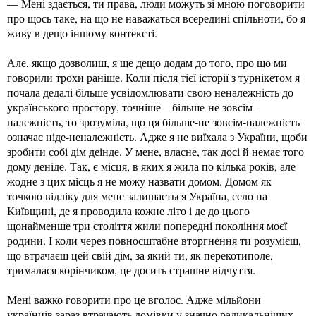
— Мені здається, ти права, люди можуть зі мною поговорити
про щось таке, на що не наважаться всередині спільноти, бо я
живу в дещо іншому контексті.
Але, якщо дозволиш, я ще дещо додам до того, про що ми
говорили трохи раніше. Коли після тієї історії з турнікетом я
почала дедалі більше усвідомлювати свою неналежність до
українського простору, точніше – більше-не зовсім-
належність, то зрозуміла, що ця більше-не зовсім-належність
означає ніде-неналежність. Адже я не виїхала з України, щоби
зробити собі дім деінде. У мене, власне, так досі й немає того
дому деніде. Так, є місця, в яких я жила по кілька років, але
жодне з цих місць я не можу назвати домом. Домом як
точкою відліку для мене залишається Україна, село на
Київщині, де я проводила кожне літо і де до цього
щонайменше три століття жили попередні покоління моєї
родини. І коли через повносштабне вторгнення ти розумієш,
що втрачаєш цей свій дім, за який ти, як перекотиполе,
трималася корінчиком, це досить страшне відчуття.
Мені важко говорити про це вголос. Адже мільйони
українців зараз втрачають домівки у значно радикальніших