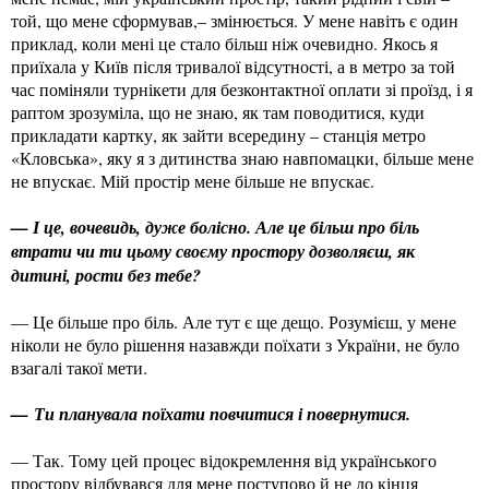
той, що мене сформував,– змінюється. У мене навіть є один
приклад, коли мені це стало більш ніж очевидно. Якось я
приїхала у Київ після тривалої відсутності, а в метро за той
час поміняли турнікети для безконтактної оплати зі проїзд, і я
раптом зрозуміла, що не знаю, як там поводитися, куди
прикладати картку, як зайти всередину – станція метро
«Кловська», яку я з дитинства знаю навпомацки, більше мене
не впускає. Мій простір мене більше не впускає.
— І це, вочевидь, дуже болісно. Але це більш про біль
втрати чи ти цьому своєму простору дозволяєш, як
дитині, рости без тебе?
— Це більше про біль. Але тут є ще дещо. Розумієш, у мене
ніколи не було рішення назавжди поїхати з України, не було
взагалі такої мети.
— Ти планувала поїхати повчитися і повернутися.
— Так. Тому цей процес відокремлення від українського
простору відбувався для мене поступово й не до кінця