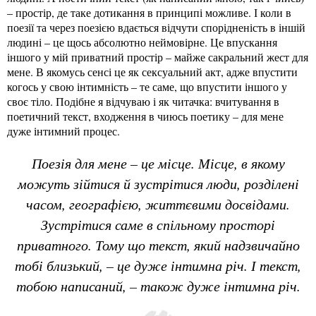
– простір, де таке дотикання в принципі можливе. І коли в
поезії та через поезією вдається відчути спорідненість в іншій
людині – це щось абсолютно неймовірне. Це впускання
іншого у мій приватний простір – майже сакральний жест для
мене. В якомусь сенсі це як сексуальний акт, адже впустити
когось у свою інтимність – те саме, що впустити іншого у
своє тіло. Подібне я відчуваю і як читачка: вчитування в
поетичний текст, входження в чиюсь поетику – для мене
дуже інтимний процес.
Поезія для мене – це місце. Місце, в якому
можуть зійтися й зустрітися люди, розділені
часом, географією, життєвими досвідами.
Зустрітися саме в спільному просторі
приватного. Тому що текст, який надзвичайно
тобі близький, – це дуже інтимна річ. І текст,
тобою написаний, – також дуже інтимна річ.