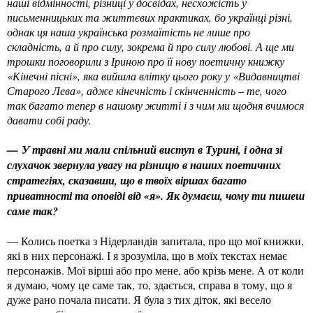
наші відмінності, різниці у досвідах, несхожість у
письменницьких та життєвих практиках, бо українці різні,
однак ця наша українська розмаїтість не лише про
складність, а й про силу, зокрема й про силу любові. А ще ми
трошки поговорили з Іриною про її нову поетичну книжку
«Кінечні пісні», яка вийшла влітку цього року у «Видавництві
Старого Лева», адже кінечність і скінченність – те, чого
так багато тепер в нашому житті і з чим ми щодня вчимося
давати собі раду.
—
У травні ми мали спільний виступ в Турині, і одна зі
слухачок звернула увагу на різницю в наших поетичних
стратегіях, сказавши, що в твоїх віршах багато
приватності та оповіді від «я». Як думаєш, чому ти пишеш
саме так?
— Колись поетка з Нідерландів запитала, про що мої книжки,
які в них персонажі. І я зрозуміла, що в моїх текстах немає
персонажів. Мої вірші або про мене, або крізь мене. А от коли
я думаю, чому це саме так, то, здається, справа в тому, що я
дуже рано почала писати. Я була з тих діток, які весело