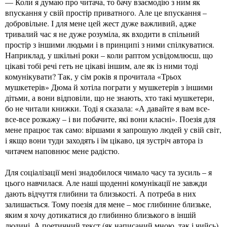
— Коли я думаю про читача, то бачу взаємодію з ним як
впускання у свій простір приватного. Але це впускання –
добровільне. І для мене цей жест дуже важливий, адже
тривалий час я не дуже розуміла, як входити в спільний
простір з іншими людьми і в принципі з ними спілкуватися.
Наприклад, у шкільні роки – коли раптом усвідомлюєш, що
цікаві тобі речі геть не цікаві іншим, але як із ними тоді
комунікувати? Так, у сім років я прочитала «Трьох
мушкетерів» Дюма й хотіла пограти у мушкетерів з іншими
дітьми, а вони відповіли, що не знають, хто такі мушкетери,
бо не читали книжки. Тоді я сказала: «А давайте я вам все-
все-все розкажу – і ви побачите, які вони класні». Поезія для
мене працює так само: віршами я запрошую людей у свій світ,
і якщо вони туди заходять і їм цікаво, ця зустріч автора із
читачем наповнює мене радістю.
Для соціалізації мені знадобилося чимало часу та зусиль – я
цього навчилася. Але наші щоденні комунікації не завжди
дають відчуття глибини та близькості. А потреба в них
залишається. Тому поезія для мене – моє глибинне близьке,
яким я хочу дотикатися до глибинно близького в іншій
людині. А поетичний текст (як написаний мною, так і чийсь)