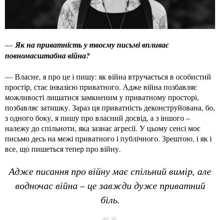
—
Як на приватність у твоєму письмі впливає
повномасштабна війна?
— Власне, я про це і пишу: як війна втручається в особистий
простір, стає інвазією приватного. Адже війна позбавляє
можливості лишатися замкненим у приватному просторі,
позбавляє затишку. Зараз ця приватність деконструйована, бо,
з одного боку, я пишу про власний досвід, а з іншого –
належу до спільноти, яка зазнає агресії. У цьому сенсі моє
письмо десь на межі приватного і публічного. Зрештою, і як і
все, що пишеться тепер про війну.
Адже писання про війну має спільний вимір, але
водночас війна – це завжди дуже приватний
біль.