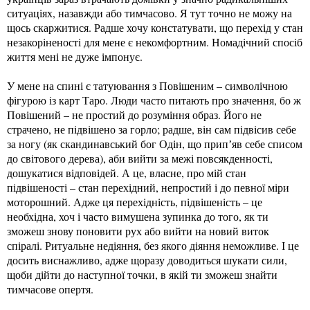
ситуаціях, назавжди або тимчасово. Я тут точно не можу на
щось скаржитися. Радше хочу констатувати, що перехід у стан
незакоріненості для мене є некомфортним. Номадічний спосіб
життя мені не дуже імпонує.
У мене на спині є татуювання з Повішеним – символічною
фігурою із карт Таро. Люди часто питають про значення, бо ж
Повішений – не простий до розуміння образ. Його не
страчено, не підвішено за горло; радше, він сам підвісив себе
за ногу (як скандинавський бог Одін, що припʼяв себе списом
до світового дерева), аби вийти за межі повсякденності,
дошукатися відповідей. А це, власне, про мій стан
підвішеності – стан перехідний, непростий і до певної міри
моторошний. Адже ця перехідність, підвішеність – це
необхідна, хоч і часто вимушена зупинка до того, як ти
зможеш знову поновити рух або вийти на новий виток
спіралі. Ритуальне недіяння, без якого діяння неможливе. І це
досить виснажливо, адже щоразу доводиться шукати сили,
щоби дійти до наступної точки, в якій ти зможеш знайти
тимчасове опертя.