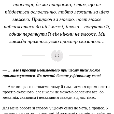
просторі, де ми працюємо, і тим, що не
піддається ословленню, тобто лежить за цією
межею. Працюючи з мовою, поет може
наближатися до цієї межі, інколи – посувати її,
однак перетнути її він ніколи не зможе. Ми
завжди примножуємо простір сказаного…
—
… але і простір невимовного при цьому теж може
примножуватися.
Як певний баланс у фізичному сенсі.
— Але ми цього не знаємо, тому й намагаємося примножити
простір сказаного, але ніколи не можемо ословити все, бо
межа між сказаним і несказаним завжди від нас тікає.
Для мене робота зі словом у цьому сенсі не мета, а процес. У
певному даоському розумінні. В даосизмі є термін «у-вей», де