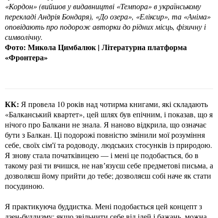
«Кордон» (вийшов у видавництві «Темпора» в українському
перекладі Андрія Бондаря), «До озера», «Еліксир», та «Аніма»
оповідають про подорож авторки до рідних місць, фізичну і
символічну.
Фото: Микола Цимбалюк | Літературна платформа
«Фронтера»
КК:
Я провела 10 років над чотирма книгами, які складають
«Балканський квартет», цей шлях був епічним, і показав, що я
нічого про Балкани не знала. Я наново відкрила, що означає
бути з Балкан. Ці подорожі повністю змінили мої розуміння
себе, своїх сім'ї та родоводу, людських стосунків із природою.
Я знову стала початківицею — і мені це подобається, бо в
такому разі ти вчишся, не навʼязуєш себе предметові письма, а
дозволяєш йому прийти до тебе; дозволяєш собі наче як стати
посудиною.
Я практикуюча буддистка. Мені подобається цей концепт з
дзен-буддизму: якщо звільнити себе від ідей і бажань, можна