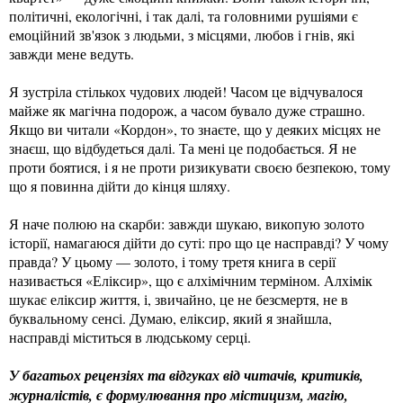
політичні, екологічні, і так далі, та головними рушіями є
емоційний зв'язок з людьми, з місцями, любов і гнів, які
завжди мене ведуть.
Я зустріла стількох чудових людей! Часом це відчувалося
майже як магічна подорож, а часом бувало дуже страшно.
Якщо ви читали «Кордон», то знаєте, що у деяких місцях не
знаєш, що відбудеться далі. Та мені це подобається. Я не
проти боятися, і я не проти ризикувати своєю безпекою, тому
що я повинна дійти до кінця шляху.
Я наче полюю на скарби: завжди шукаю, викопую золото
історії, намагаюся дійти до суті: про що це насправді? У чому
правда? У цьому — золото, і тому третя книга в серії
називається «Еліксир», що є алхімічним терміном. Алхімік
шукає еліксир життя, і, звичайно, це не безсмертя, не в
буквальному сенсі. Думаю, еліксир, який я знайшла,
насправді міститься в людському серці.
У багатьох рецензіях та відгуках від читачів, критиків,
журналістів, є формулювання про містицизм, магію,