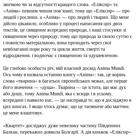
звичкою чи за відсутності кращого слова. «Еліксир» та
«Аніма» певним чином повʼязані, тому що «Еліксир» — про
людей і рослини, а «Аніма» — про людей і тварин. Що мене
дійсно цікавило, особливо у процесі написання цих двох
текстів, це священне всередині природи, і наші стосунки зі
священним через природу, тому що природа за своєю суттю є
і повністю матеріальною, вона проходить через свої
невблаганні пори року та цикли життя, смерті та
відродження, і водночас є священною та одушевленою.
Це глибоко особиста річ, мій власний досвід Anima Mundi.
Ось чому я назвала останню книгу «Anima»: так, це корінь
слова «тварина» в багатьох європейських мовах, але перше
його значення — «душа». Тварина — це істота, що має дух
або душу, тому Anima Mundi, яка є всюди і в усьому,
всередині і навколо нас, — це насправді те, що я досліджую в
цих книгах. І якщо хтось думає, що це таємниче або магічне,
це мене влаштовує.
«Квартет» досліджує дуже невелику частину Південних
Балкан, переважно довкола Болгарії. А дія книжок «Еліксир»