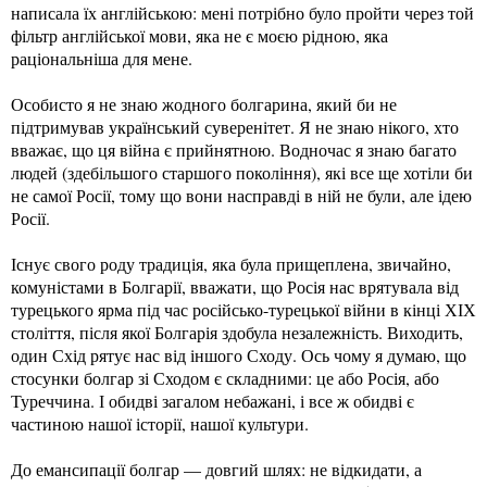
написала їх англійською: мені потрібно було пройти через той
фільтр англійської мови, яка не є моєю рідною, яка
раціональніша для мене.
Особисто я не знаю жодного болгарина, який би не
підтримував український суверенітет. Я не знаю нікого, хто
вважає, що ця війна є прийнятною. Водночас я знаю багато
людей (здебільшого старшого покоління), які все ще хотіли би
не самої Росії, тому що вони насправді в ній не були, але ідею
Росії.
Існує свого роду традиція, яка була прищеплена, звичайно,
комуністами в Болгарії, вважати, що Росія нас врятувала від
турецького ярма під час російсько-турецької війни в кінці ХІХ
століття, після якої Болгарія здобула незалежність. Виходить,
один Схід рятує нас від іншого Сходу. Ось чому я думаю, що
стосунки болгар зі Сходом є складними: це або Росія, або
Туреччина. І обидві загалом небажані, і все ж обидві є
частиною нашої історії, нашої культури.
До емансипації болгар — довгий шлях: не відкидати, а