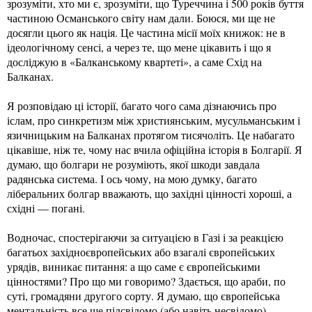
зрозуміти, хто ми є, зрозуміти, що Туреччина і 500 років буття
частиною Османського світу нам дали. Боюся, ми ще не
досягли цього як нація. Це частина місії моїх книжок: не в
ідеологічному сенсі, а через те, що мене цікавить і що я
досліджую в «Балканському квартеті», а саме Схід на
Балканах.
Я розповідаю ці історії, багато чого сама дізнаючись про
іслам, про синкретизм між християнським, мусульманським і
язичницьким на Балканах протягом тисячоліть. Це набагато
цікавіше, ніж те, чому нас вчила офіційна історія в Болгарії. Я
думаю, що болгари не розуміють, якої шкоди завдала
радянська система. І ось чому, на мою думку, багато
ліберальних болгар вважають, що західні цінності хороші, а
східні — погані.
Водночас, спостерігаючи за ситуацією в Газі і за реакцією
багатьох західноєвропейських або взагалі європейських
урядів, виникає питання: а що саме є європейськими
цінностями? Про що ми говоримо? Здається, що араби, по
суті, громадяни другого сорту. Я думаю, що європейська
ментальність все ще підсвідомо (або навіть несвідомо)