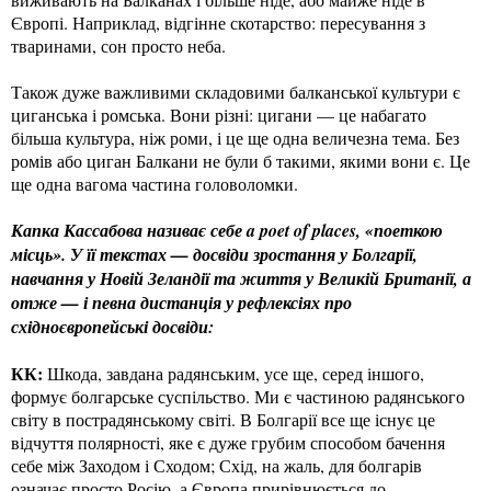
Європі. Наприклад, відгінне скотарство: пересування з
тваринами, сон просто неба.
Також дуже важливими складовими балканської культури є
циганська і ромська. Вони різні: цигани — це набагато
більша культура, ніж роми, і це ще одна величезна тема. Без
ромів або циган Балкани не були б такими, якими вони є. Це
ще одна вагома частина головоломки.
Капка Кассабова називає себе a poet of places, «поеткою
місць». У її текстах — досвіди зростання у Болгарії,
навчання у Новій Зеландії та життя у Великій Британії, а
отже — і певна дистанція у рефлексіях про
східноєвропейські досвіди:
КК:
Шкода, завдана радянським, усе ще, серед іншого,
формує болгарське суспільство. Ми є частиною радянського
світу в пострадянському світі. В Болгарії все ще існує це
відчуття полярності, яке є дуже грубим способом бачення
себе між Заходом і Сходом; Схід, на жаль, для болгарів
означає просто Росію, а Європа прирівнюється до