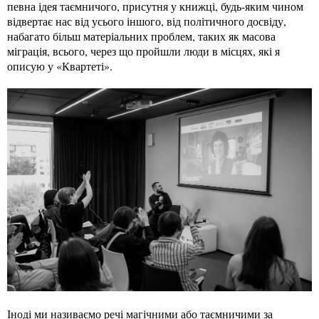
певна ідея таємничого, присутня у книжці, будь-яким чином
відвертає нас від усього іншого, від політичного досвіду,
набагато більш матеріальних проблем, таких як масова
міграція, всього, через що пройшли люди в місцях, які я
описую у «Квартеті».
Іноді ми називаємо речі магічними або таємничими за