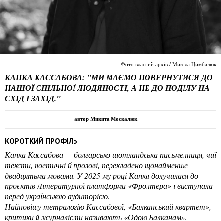
Фото власний архів / Микола Цимбалюк
КАПКА КАССАБОВА: "МИ МАЄМО ПОВЕРНУТИСЯ ДО
НАШОЇ СПІЛЬНОЇ ЛЮДЯНОСТІ, А НЕ ДО ПОДІЛУ НА
СХІД І ЗАХІД."
автор Микита Москалюк
КОРОТКИЙ ПРОФІЛЬ
Капка Кассабова — болгарсько-шотландська письменниця, чиї
тексти, поетичні й прозові, перекладено щонайменше
двадцятьма мовами. У 2025-му році Капка долучилася до
проєктів Літературної платформи «Фронтера» і виступала
перед українською аудиторією.
Найновішу тетралогію Кассабової, «Балканський квартет»,
критики й журналісти називають «Одою Балканам».