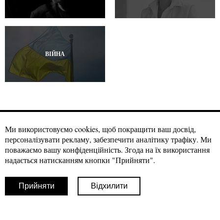
ВІЙНА
Ми використовуємо cookies, щоб покращити ваш досвід,
персоналізувати рекламу, забезпечити аналітику трафіку. Ми
Матеріали craftmagazine.net можна використовувати за вільною
ліцензією
Creative Commons із зазначенням авторства, CC BY.
поважаємо вашу конфіденційність. Згода на їх використання
Умовою використання наших матеріалів є гіперпосилання на
надається натисканням кнопки "Прийняти".
джерело в першому чи другому абзаці вашої публікації.
Фотоматеріали можливо використовувати з прямим посиланням на
наш сайт із зазначенням авторства
Прийняти
Відхилити
© 2026 Craft
Facebook
Twitter
Instagram
Youtube