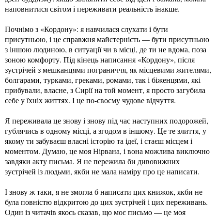
наповнитися світом і переживати реальність інакше.
Почнімо з «Кордону»: я навчилася слухати і бути
присутньою, і це справжня майстерність — бути присутньою
з іншою людиною, в ситуації чи в місці, де ти не вдома, поза
зоною комфорту. Під кінець написання «Кордону», після
зустрічей з мешканцями пограниччя, як місцевими жителями,
болгарами, турками, греками, ромами, так і біженцями, які
прибували, власне, з Сирії на той момент, я просто загубила
себе у їхніх життях. І це по-своєму чудове відчуття.
Я переживала це знову і знову під час наступних подорожей,
гублячись в одному місці, а згодом в іншому. Це те злиття, у
якому ти забуваєш власні історію та ідеї, і стаєш місцем і
моментом. Думаю, це моя Нірвана, і вона можлива виключно
завдяки акту письма. Я не пережила би дивовижних
зустрічей із людьми, якби не мала наміру про це написати.
І знову ж таки, я не змогла б написати цих книжок, якби не
була повністю відкритою до цих зустрічей і цих переживань.
Один із читачів якось сказав, що моє письмо — це моя