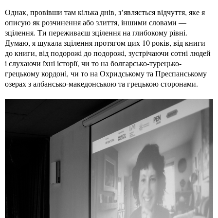
Однак, провівши там кілька днів, зʼявляється відчуття, яке я
описую як розчинення або злиття, іншими словами —
зцілення. Ти переживаєш зцілення на глибокому рівні.
Думаю, я шукала зцілення протягом цих 10 років, від книги
до книги, від подорожі до подорожі, зустрічаючи сотні людей
і слухаючи їхні історії, чи то на болгарсько-турецько-
грецькому кордоні, чи то на Охридському та Преспанському
озерах з албансько-македонською та грецькою сторонами.