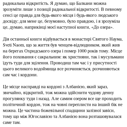
радикальна відкритість. Я думаю, що Балкани можна
зрозуміти лише з позиції радикальної відкритості. В певному
сенсі це правда для будь-якого місця і будь-якого людського
досвіду; для мене це, безумовно, було правдою, і я зрозуміла
це, думаю, наприкінці моєї наступної книги, «До озера».
Дія останньої книги відбувається в монастирі Святого Наума,
Sveti Naom, що за життя був ченцем-відлюдником, який жив
на берегах Охридського озера і помер 1000 років тому. Місце
його поховання є сакральним: як християни, так і мусульмани
їдуть туди для зцілення. Проводиш там час і у присутності
цього великого водоймища все розчиняється, розчиняються
сам час і кордони.
Це місце насправді на кордоні з Албанією, який зараз,
звичайно, відкритий, тож можна здійснити чудову денну
прогулянку туди і назад. Але самим озером все ще проходить
політичний кордон, тож на човні переплисти на інший бік не
можна. Це частина божевільної спадщини залізної завіси,
тому що між Югославією та Албанією вона розташовувалася
саме там.