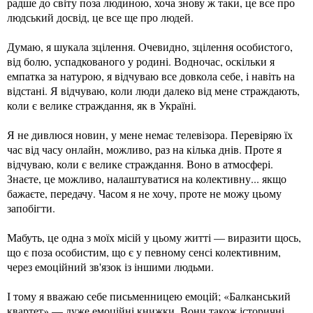
радше до світу поза людиною, хоча знову ж таки, це все про
людський досвід, це все ще про людей.
Думаю, я шукала зцілення. Очевидно, зцілення особистого,
від болю, успадкованого у родині. Водночас, оскільки я
емпатка за натурою, я відчуваю все довкола себе, і навіть на
відстані. Я відчуваю, коли люди далеко від мене страждають,
коли є велике страждання, як в Україні.
Я не дивлюся новин, у мене немає телевізора. Перевіряю їх
час від часу онлайн, можливо, раз на кілька днів. Проте я
відчуваю, коли є велике страждання. Воно в атмосфері.
Знаєте, це можливо, налаштуватися на колективну... якщо
бажаєте, передачу. Часом я не хочу, проте не можу цьому
запобігти.
Мабуть, це одна з моїх місій у цьому житті — виразити щось,
що є поза особистим, що є у певному сенсі колективним,
через емоційний зв'язок із іншими людьми.
І тому я вважаю себе письменницею емоцій; «Балканський
квартет» — дуже емоційні книжки. Вони також історичні,