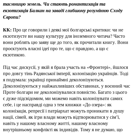
таємницю земель. Чи стають романтизація та
екзотизація Балкан на заваді глибшому розумінню Сходу
Європи?
КК:
Про це говорили і деякі мої болгарські критики: чи не
екзотизуєте ви нашу культуру для іноземного читача? Часто
вони роблять цю заяву ще до того, як прочитали книгу. Вони
проєктують власні ідеї про те, що є правдою, а що є
екзотикою.
Під час дискусії, у якій я брала участь на «Фронтері», йшлося
про довгу тінь Радянської імперії, колонізацію українців. Тоді
я подумала: українці принаймні деколонізуються.
Деколонізуються у найжахливіших обставинах, у воєнний час
Проте болгари не деколонізувалися повністю. Багато з цього
є дуже підсвідомим, ми можемо навіть колонізувати самих
себе, і це насправді одна з тем книжки «До озера»: як
колонізація, репресії і патріархат можуть проникати в душу
нації, сімей, як ігри влади можуть відтворюватися у сімʼї,
навіть у нашому власному житті, нашому власному
внутрішньому конфлікті як індивідів. Тому я не думаю, що