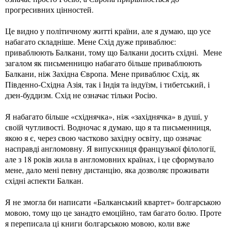
прогресивних цінностей.
Це видно у політичному житті країни, але я думаю, що усе
набагато складніше. Мене Схід дуже приваблює:
приваблюють Балкани, тому що Балкани досить східні. Мене
загалом як письменницю набагато більше приваблюють
Балкани, ніж Західна Європа. Мене приваблює Схід, як
Південно-Східна Азія, так і Індія та індуїзм, і тибетський, і
дзен-буддизм. Схід не означає тільки Росію.
Я набагато більше «східнячка», ніж «західнячка» в душі, у
своїй чутливості. Водночас я думаю, що я та письменниця,
якою я є, через свою частково західну освіту, що означає
насправді англомовну. Я випускниця французької філології,
але з 18 років жила в англомовних країнах, і це сформувало
мене, дало мені певну дистанцію, яка дозволяє проживати
східні аспекти Балкан.
Я не змогла би написати «Балканський квартет» болгарською
мовою, тому що це занадто емоційно, там багато болю. Проте
я переписала ці книги болгарською мовою, коли вже