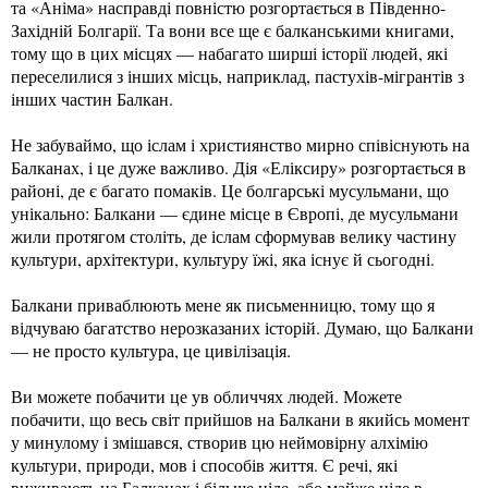
та «Аніма» насправді повністю розгортається в Південно-
Західній Болгарії. Та вони все ще є балканськими книгами,
тому що в цих місцях — набагато ширші історії людей, які
переселилися з інших місць, наприклад, пастухів-мігрантів з
інших частин Балкан.
Не забуваймо, що іслам і християнство мирно співіснують на
Балканах, і це дуже важливо. Дія «Еліксиру» розгортається в
районі, де є багато помаків. Це болгарські мусульмани, що
унікально: Балкани — єдине місце в Європі, де мусульмани
жили протягом століть, де іслам сформував велику частину
культури, архітектури, культуру їжі, яка існує й сьогодні.
Балкани приваблюють мене як письменницю, тому що я
відчуваю багатство нерозказаних історій. Думаю, що Балкани
— не просто культура, це цивілізація.
Ви можете побачити це ув обличчях людей. Можете
побачити, що весь світ прийшов на Балкани в якийсь момент
у минулому і змішався, створив цю неймовірну алхімію
культури, природи, мов і способів життя. Є речі, які
виживають на Балканах і більше ніде, або майже ніде в