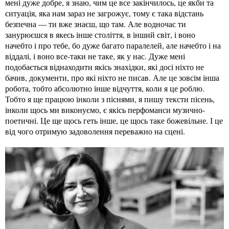
мені дуже добре, я знаю, чим це все закінчилось, це якби та
ситуація, яка нам зараз не загрожує, тому є така відстань
безпечна — ти вже знаєш, що там. Але водночас ти
занурюєшся в якесь інше століття, в інший світ, і воно
начебто і про тебе, бо дуже багато паралелей, але начебто і на
віддалі, і воно все-таки не таке, як у нас. Дуже мені
подобається віднаходити якісь знахідки, які досі ніхто не
бачив, документи, про які ніхто не писав. Але це зовсім інша
робота, тобто абсолютно інше відчуття, коли я це роблю.
Тобто я ще працюю інколи з піснями, я пишу тексти пісень,
інколи щось ми виконуємо, є якісь перфоманси музично-
поетичні. Це ще щось геть інше, це щось таке божевільне. І це
від чого отримую задоволення переважно на сцені.