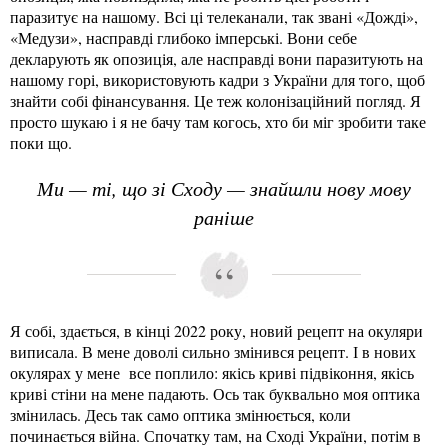
паразитує на нашому. Всі ці телеканали, так звані «Дожді»,
«Медузи», насправді глибоко імперські. Вони себе
декларують як опозиція, але насправді вони паразитують на
нашому горі, використовують кадри з України для того, щоб
знайти собі фінансування. Це теж колонізаційний погляд. Я
просто шукаю і я не бачу там когось, хто би міг зробити таке
поки що.
Ми — ті, що зі Сходу — знайшли нову мову
раніше
Я собі, здається, в кінці 2022 року, новий рецепт на окуляри
виписала. В мене доволі сильно змінився рецепт. І в нових
окулярах у мене все поплило: якісь криві підвіконня, якісь
криві стіни на мене падають. Ось так буквально моя оптика
змінилась. Десь так само оптика змінюється, коли
починається війна. Спочатку там, на Сході України, потім в