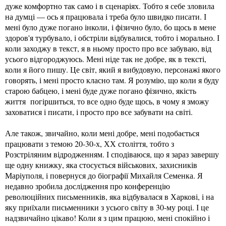
дуже комфортно так само і в сценаріях. Тобто я себе зловила
на думці — ось я працювала і треба було швидко писати. І
мені було дуже погано інколи, і фізично було, бо щось в мене
здоров'я турбувало, і обстріли відбувалися, тобто і морально. І
коли заходжу в текст, я в ньому просто про все забуваю, від
усього відгороджуюсь. Мені ніде так не добре, як в тексті,
коли я його пишу. Це світ, який я вибудовую, персонажі якого
говорять, і мені просто класно там. Я розумію, що коли я буду
старою бабцею, і мені буде дуже погано фізично, якість
життя погіршиться, то все одно буде щось, в чому я зможу
заховатися і писати, і просто про все забувати на світі.
Але також, звичайно, коли мені добре, мені подобається
працювати з темою 20-30-х, ХХ століття, тобто з
Розстріляним відродженням. І сподіваюся, що я зараз завершу
ще одну книжку, яка стосується військових, захисників
Маріуполя, і повернуся до біографії Михайля Семенка. Я
недавно зробила дослідження про конференцію
революційних письменників, яка відбувалася в Харкові, і на
яку приїхали письменники з усього світу в 30-му році. І це
надзвичайно цікаво! Коли я з цим працюю, мені спокійно і