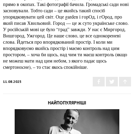
прямо в окопах. Такі фотографії бачила. Громадські сади нові
засновували. Тобто сади – це якийсь такий спосіб
упорядковувати цей світ. Оце garden і горОд, і гОрод, про
який писав Хвильовий. Город — це ж суто українське слово.
У російській мові це було “град” завжди. У нас є Миргород,
Вишгород, Ужгород. Це наше слово, це все однокореневі
слова. Йдеться про впорядкований простір. І коли ми
впорядковуємо якийсь простір і маємо контроль над цим
простором, – хоча би щось, над чим ти маєш контроль (якщо
не можеш мати над цим небом, з якого падає щось
смертоноcне), – то стає якось спокійніше.
11.08.2025
НАЙПОПУЛЯРНІШІ