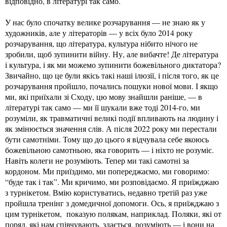
відповідно, в літературі так само.
У нас було спочатку велике розчарування — не знаю як у
художників, але у літераторів — у всіх було 2014 року
розчарування, що література, культура нібито нічого не
зробили, щоб зупинити війну. Ну, але вибачте! Де література
і культура, і як ми можемо зупинити божевільного диктатора?
Звичайно, що це були якісь такі наші ілюзії, і після того, як це
розчарування пройшло, почались пошуки нової мови. І якщо
ми, які приїхали зі Сходу, цю мову знайшли раніше, — в
літературі так само — ми її шукали вже тоді 2014-го, ми
розуміли, як травматичні великі події впливають на людину і
як змінюється значення слів. А після 2022 року ми перестали
бути самотніми. Тому що до цього я відчувала себе якоюсь
божевільною самотньою, яка говорить — і ніхто не розуміє.
Навіть колеги не розуміють. Тепер ми такі самотні за
кордоном. Ми приїздимо, ми попереджаємо, ми говоримо:
“буде так і так”. Ми кричимо, ми розповідаємо. Я приїжджаю
з турнікетом. Вмію користуватись, недавно третій раз уже
пройшла тренінг з домедичної допомоги. Ось, я приїжджаю з
цим турнікетом, показую полякам, наприклад. Поляки, які от
поряд, які нам співчувають, здається, розуміють — і вони на