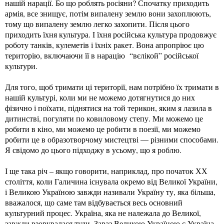
нашій нарації. Бо що роблять росіяни? Спочатку приходить
армія, все знищує, потім випалену землю вони захоплюють,
тому що випалену землю легко захопити. Після цього
приходить їхня культура. І їхня російська культура продовжує
роботу танків, кулеметів і їхніх ракет. Вона апропріює цю
територію, включаючи її в нарацію “вєлікой” російської
культури.
Для того, щоб тримати ці території, нам потрібно їх тримати в
нашій культурі, коли ми не можемо дотягнутися до них
фізично і поїхати, піднятися на той терикон, яким я лазила в
дитинстві, погуляти по ковиловому степу. Ми можемо це
робити в кіно, ми можемо це робити в поезії, ми можемо
робити це в образотворчому мистецтві — різними способами.
Я свідомо до цього підходжу в усьому, що я роблю.
І ще така річ – якщо говорити, наприклад, про початок ХХ
століття, коли Галичина існувала окремо від Великої України,
і Великою Україною завжди називали Україну ту, яка більша,
вважалося, що саме там відбувається весь основний
культурний процес. Україна, яка не належала до Великої,
завжди взорувалася туди. Зараз Великою Україною є Україна,