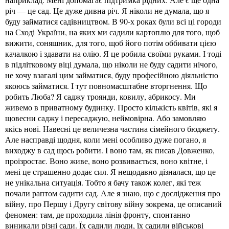
річ — це сад. Це дуже дивна річ. Я ніколи не думала, що я
буду займатися садівництвом. В 90-х роках були всі ці городи
на Сході України, на яких ми садили картоплю для того, щоб
вижити, соняшник, для того, щоб його потім оббивати цією
качалкою і здавати на олію. Я це робила своїми руками. І тоді
в підлітковому віці думала, що ніколи не буду садити нічого,
не хочу взагалі цим займатися, буду професійною діяльністю
якоюсь займатися. І тут повномасштабне вторгнення. Що
робить Люба? Я саджу троянди, ковилу, абрикосу. Ми
живемо в приватному будинку. Просто кількість квітів, які я
щовесни саджу і пересаджую, неймовірна. Або замовляю
якісь нові. Навесні це величезна частина сімейного бюджету.
Але насправді щодня, коли мені особливо дуже погано, я
виходжу в сад щось робити. І воно там, як писав Довженко,
проізростає. Воно живе, воно розвивається, воно квітне, і
мені це страшенно додає сил. Я нещодавно дізналася, що це
не унікальна ситуація. Тобто я бачу також колег, які теж
почали раптом садити сад. Але я знаю, що є дослідження про
війну, про Першу і Другу світову війну зокрема, це описаний
феномен: там, де проходила лінія фронту, спонтанно
виникали різні сади. Їх садили люди, їх садили військові