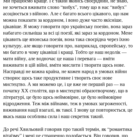
Ми працюємо краще. І є такий якийсь своєрідний, не знаю,
не хочеться вживати слово “вибух”, тому що в нас “вибух”
асоціюється з війною. Але є багато всього цікавого, що нам
можна показати за кордоном, і воно дуже часто якісніше,
цікавіше. Я можу говорити про українську поезію, вона зараз
набагато сильніша за всі ці поезії, які зараз за кордоном. Мене
цікавить ще японська поезія, вона така своєрідна через їхню
культуру, але якщо говорити про, наприклад, європейську, то
ми багато в чому цікавіші і кращі. Тобто це наш недолік —
мати війну, але водночас це наша і перевага — вміти
виживати в цій війні, вміти мислити і творити щось нове.
Насправді не кожна країна, не кожен народ в умовах війни
створює щось таке продуктивне і творить своє нове
мистецтво. А ми можемо це, і це вже не перший раз — на
початку ХХ століття, що в мистецтві образотворчому, що в
літературі, це було щось неймовірне, це було неймовірне
відродження. Теж між війнами, теж в умовах загроженості,
виживання нації взагалі, як такої. І знову це повторюється, це
якась наша особлива сила і наш секретик такий.
До речі Хвильовий говорив про такий термін, як “романтика
вітаїзму” і мені це страшенно подобається. Він говорив, що