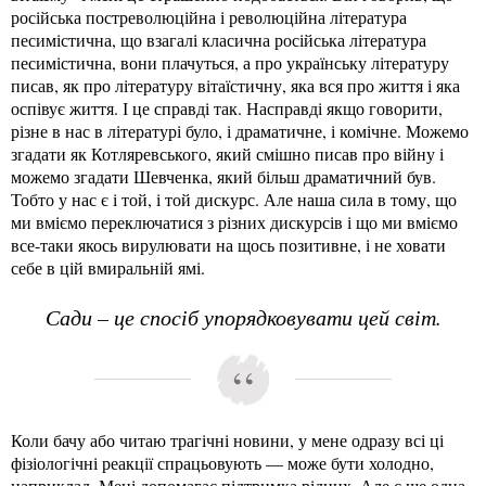
російська постреволюційна і революційна література
песимістична, що взагалі класична російська література
песимістична, вони плачуться, а про українську літературу
писав, як про літературу вітаїстичну, яка вся про життя і яка
оспівує життя. І це справді так. Насправді якщо говорити,
різне в нас в літературі було, і драматичне, і комічне. Можемо
згадати як Котляревського, який смішно писав про війну і
можемо згадати Шевченка, який більш драматичний був.
Тобто у нас є і той, і той дискурс. Але наша сила в тому, що
ми вміємо переключатися з різних дискурсів і що ми вміємо
все-таки якось вирулювати на щось позитивне, і не ховати
себе в цій вмиральній ямі.
Сади – це спосіб упорядковувати цей світ.
Коли бачу або читаю трагічні новини, у мене одразу всі ці
фізіологічні реакції спрацьовують — може бути холодно,
наприклад. Мені допомагає підтримка рідних. Але є ще одна