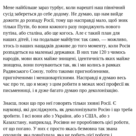
Мене найбільше зараз турбує, коли нарешті наш північний
сусід забереться до себе додому. Не думаю, що нам вийде
дожити до розпаду Росії, тому що насправді мало, щоб зник
тільки Путін, бо вони кожного разу породжують нового
путіна, або сталіна, або ще когось. Але є такий план для
наших дітей, і на подальше майбутнє так само, — можливо,
хтось із наших нащадків доживе до того моменту, коли Росія
розпадеться на маленькі державки. В них там 120 з чимось
народів, мови яких майже знищені, ідентичність яких майже
знищена, вони почуваються так, як і ми колись в рамках
Радянського Союзу, тобто такими пригнобленими,
пригніченими і меншовартісними. Насправді я думаю весь
час про те, що я можу з цим робити в межах моєї професії як
письменниці, і я дуже багато думаю про деколонізацію.
Знаєш, поки що про неї говорять тільки ззовні Росії. Є
науковці, які досліджують, як деколонізувати Росію і що треба
зробити. І всі вони або з України, або з США, або з
Казахстану, наприклад. Росіяни не проробляють цієї роботи,
от що погано. У них є просто якась безмовна так звана
опозиція, яка повиїздила, яка не робить цієї роботи i