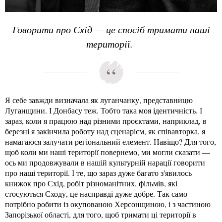
Говорити про Схід — це спосіб тримати наші
території.
Я себе завжди визначала як луганчанку, представницю
Луганщини. І Донбасу теж. Тобто така моя ідентичність. І
зараз, коли я працюю над різними проєктами, наприклад, в
березні я закінчила роботу над сценарієм, як співавторка, я
намагаюся залучати регіональний елемент. Навіщо? Для того,
щоб коли ми наші території повернемо, ми могли сказати —
ось ми продовжували в нашій культурній нарації говорити
про наші території. І те, що зараз дуже багато з'явилось
книжок про Схід, робіт різноманітних, фільмів, які
стосуються Сходу, це насправді дуже добре. Так само
потрібно робити із окупованою Херсонщиною, і з частиною
Запорізької області, для того, щоб тримати ці території в