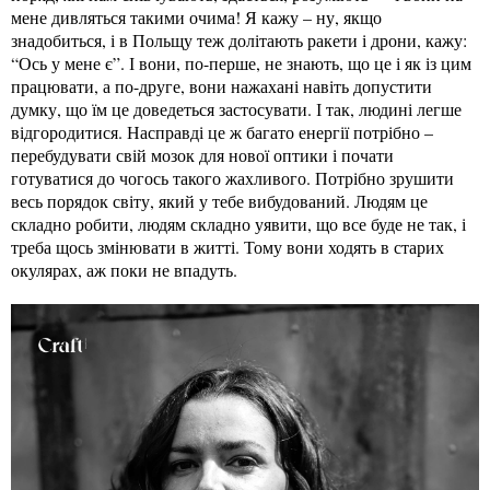
мене дивляться такими очима! Я кажу – ну, якщо
знадобиться, і в Польщу теж долітають ракети і дрони, кажу:
“Ось у мене є”. І вони, по-перше, не знають, що це і як із цим
працювати, а по-друге, вони нажахані навіть допустити
думку, що їм це доведеться застосувати. І так, людині легше
відгородитися. Насправді це ж багато енергії потрібно –
перебудувати свій мозок для нової оптики і почати
готуватися до чогось такого жахливого. Потрібно зрушити
весь порядок світу, який у тебе вибудований. Людям це
складно робити, людям складно уявити, що все буде не так, і
треба щось змінювати в житті. Тому вони ходять в старих
окулярах, аж поки не впадуть.