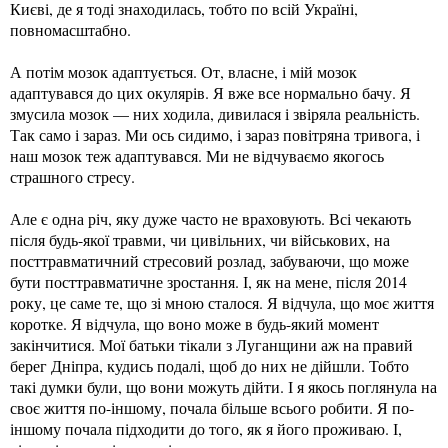
Києві, де я тоді знаходилась, тобто по всій Україні,
повномасштабно.
А потім мозок адаптується. От, власне, і мій мозок
адаптувався до цих окулярів. Я вже все нормально бачу. Я
змусила мозок — них ходила, дивилася і звіряла реальність.
Так само і зараз. Ми ось сидимо, і зараз повітряна тривога, і
наш мозок теж адаптувався. Ми не відчуваємо якогось
страшного стресу.
Але є одна річ, яку дуже часто не враховують. Всі чекають
після будь-якої травми, чи цивільних, чи військових, на
посттравматичний стресовий розлад, забуваючи, що може
бути посттравматичне зростання. І, як на мене, після 2014
року, це саме те, що зі мною сталося. Я відчула, що моє життя
коротке. Я відчула, що воно може в будь-який момент
закінчитися. Мої батьки тікали з Луганщини аж на правий
берег Дніпра, кудись подалі, щоб до них не дійшли. Тобто
такі думки були, що вони можуть дійти. І я якось поглянула на
своє життя по-іншому, почала більше всього робити. Я по-
іншому почала підходити до того, як я його проживаю. І,