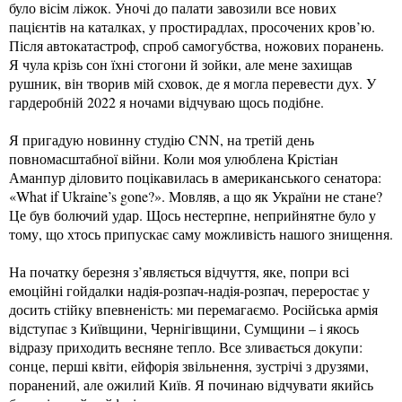
було вісім ліжок. Уночі до палати завозили все нових
пацієнтів на каталках, у простирадлах, просочених кров’ю.
Після автокатастроф, спроб самогубства, ножових поранень.
Я чула крізь сон їхні стогони й зойки, але мене захищав
рушник, він творив мій сховок, де я могла перевести дух. У
гардеробній 2022 я ночами відчуваю щось подібне.
Я пригадую новинну студію CNN, на третій день
повномасштабної війни. Коли моя улюблена Крістіан
Аманпур діловито поцікавилась в американського сенатора:
«What if Ukraine’s gone?». Мовляв, а що як України не стане?
Це був болючий удар. Щось нестерпне, неприйнятне було у
тому, що хтось припускає саму можливість нашого знищення.
На початку березня з’являється відчуття, яке, попри всі
емоційні гойдалки надія-розпач-надія-розпач, переростає у
досить стійку впевненість: ми перемагаємо. Російська армія
відступає з Київщини, Чернігівщини, Сумщини – і якось
відразу приходить весняне тепло. Все зливається докупи:
сонце, перші квіти, ейфорія звільнення, зустрічі з друзями,
поранений, але ожилий Київ. Я починаю відчувати якийсь