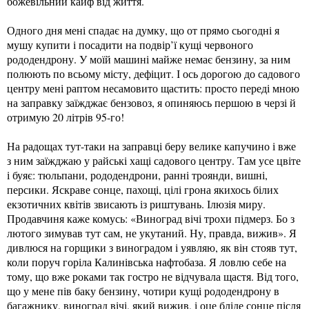
божевільний кайф від життя.
Одного дня мені спадає на думку, що от прямо сьогодні я
мушу купити і посадити на подвір’ї кущі червоного
рододендрону. У моїй машині майже немає бензину, за ним
полюють по всьому місту, дефіцит. І ось дорогою до садового
центру мені раптом несамовито щастить: просто переді мною
на заправку заїжджає бензовоз, я опиняюсь першою в черзі й
отримую 20 літрів 95-го!
На радощах тут-таки на заправці беру велике капучино і вже
з ним заїжджаю у райські хащі садового центру. Там усе цвіте
і буяє: тюльпани, рододендрони, ранні троянди, вишні,
персики. Яскраве сонце, пахощі, цілі грона якихось білих
екзотичних квітів звисають із риштувань. Ілюзія миру.
Продавчиня каже комусь: «Виноград вічі трохи підмерз. Бо з
лютого зимував тут сам, не укутаний. Ну, правда, вижив». Я
дивлюся на горщики з виноградом і уявляю, як він стояв тут,
коли поруч горіла Калинівська нафтобаза. Я ловлю себе на
тому, що вже роками так гостро не відчувала щастя. Від того,
що у мене пів баку бензину, чотири кущі рододендрону в
багажнику, виноград вічі, який вижив, і оце бліде сонце після