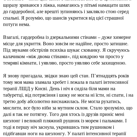
щоразу зриваюся з ліжка, намагаюсь у пітьмі намацати шлях
до гардеробної, але врешті зупиняюсь і заклякло стою серед
спальні. Я розумію, що шансів укритися від цієї страшної
потуги нема.
Взагалі, гардеробна із дзеркальними стінами – дуже химерне
місце для укриття. Воно зовсім не надійне, просто затишне.
Під звуками обстрілів психіка шукає схованку. Я скручуюсь
калачиком «між двома стінами», під ковдрою чи просто у
темряві кімнати, і уявляю, просто уявляю себе захищеною.
Я знову пригадала, звідки знаю цей стан. П’ятнадцять років
тому моя мама зламала хребет і лежала в палаті інтенсивної
терапії ЛШД у Києві. День і ніч я сиділа біля мами на
табуретці, від потрясіння і шоку не могла ні їсти, ні спати, і на
третю добу абсолютно виснажилась. Не могла рухатись,
мислити, все було ніби за мутним склом. Стало зрозуміло, що
далі я так не потягну. Того дня хтось із друзів приніс мені
шезлонг і великий пляжний рушник із морем і пальмами. І
тоді я першу ніч заснула, укрившись тим рушником і
підібгавши ноги на шезлонгу. У палаті інтенсивної терапії