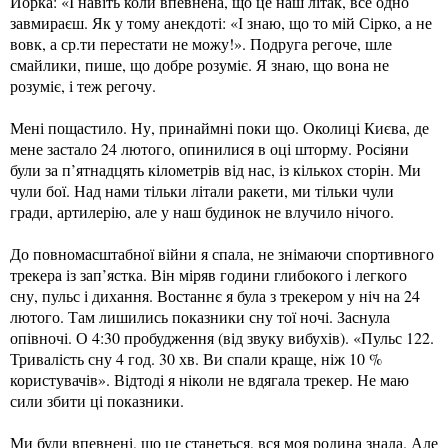
Йорка: «І навіть коли впевнена, що це наш літак, все одно
завмираєш. Як у тому анекдоті: «І знаю, що то мій Сірко, а не
вовк, а ср.ти перестати не можу!». Подруга регоче, шле
смайлики, пише, що добре розуміє. Я знаю, що вона не
розуміє, і теж регочу.
Мені пощастило. Ну, принаймні поки що. Околиці Києва, де
мене застало 24 лютого, опинилися в оці шторму. Росіяни
були за п’ятнадцять кілометрів від нас, із кількох сторін. Ми
чули бої. Над нами тільки літали ракети, ми тільки чули
гради, артилерію, але у наш будинок не влучило нічого.
До повномасштабної війни я спала, не знімаючи спортивного
трекера із зап’ястка. Він міряв години глибокого і легкого
сну, пульс і дихання. Востаннє я була з трекером у ніч на 24
лютого. Там лишились показники сну тої ночі. Заснула
опівночі. О 4:30 пробудження (від звуку вибухів). «Пульс 122.
Тривалість сну 4 год. 30 хв. Ви спали краще, ніж 10 %
користувачів». Відтоді я ніколи не вдягала трекер. Не маю
сили збити ці показники.
Ми були впевнені, що це станеться, вся моя родина знала. Але