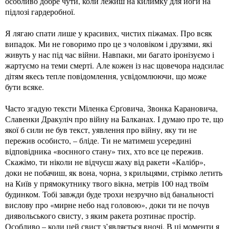
особливо добре чути, коли лежиш на килимку для йоги на
підлозі гардеробної.
Я лягаю спати лише у красивих, чистих піжамах. Про всяк
випадок. Ми не говоримо про це з чоловіком і друзями, які
живуть у нас під час війни. Навпаки, ми багато іронізуємо і
жартуємо на теми смерті. Але кожен із нас щовечора надсилає
дітям якесь тепле повідомлення, усвідомлюючи, що може
бути всяке.
Часто згадую тексти Міленка Єрґовича, Звонка Карановича,
Славенки Дракуліч про війну на Балканах. І думаю про те, що
якої б сили не був текст, уявлення про війну, яку ти не
пережив особисто, – бліде. Ти не матимеш усередині
відповідника «воєнного стану» тих, хто все це пережив.
Скажімо, ти ніколи не відчуєш жаху від ракети «Калібр»,
доки не побачиш, як вона, чорна, з крильцями, стрімко летить
на Київ у прямокутнику твого вікна, метрів 100 над твоїм
будинком. Тобі завжди буде трохи незручно від банальності
вислову про «мирне небо над головою», доки ти не почув
диявольського свисту, з яким ракета розтинає простір.
Особливо – коли цей свист з’являється вночі. В ці моменти я