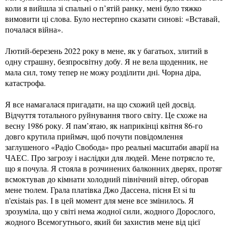
коли я вийшла зі спальні о п’ятій ранку, мені було тяжко
вимовити ці слова. Було нестерпно сказати синові: «Вставай,
почалася війна».
Лютий-березень 2022 року в мене, як у багатьох, злитий в
одну страшну, безпросвітну добу. Я не вела щоденник, не
мала сил, тому тепер не можу розділити дні. Чорна діра,
катастрофа.
Я все намагалася пригадати, на що схожий цей досвід.
Відчуття тотального руйнування твого світу. Це схоже на
весну 1986 року. Я пам’ятаю, як наприкінці квітня 86-го
довго крутила приймач, щоб почути повідомлення
заглушеного «Радіо Свобода» про реальні масштаби аварії на
ЧАЕС. Про загрозу і наслідки для людей. Мене потрясло те,
що я почула. Я стояла в розчинених балконних дверях, протяг
всмоктував до кімнати холодний північний вітер, обгорав
мене тюлем. Грала платівка Джо Дассена, пісня Et si tu
n'existais pas. І в цей момент для мене все змінилось. Я
зрозуміла, що у світі нема жодної сили, жодного Дорослого,
жодного Всемогутнього, який би захистив мене від цієї