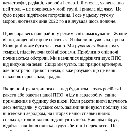
катастрофи, радіації, хвороби і смерті. Я стояла, уявляла, що
цей тюль – це покрівець у моїй труні, і ридала від жаху. Це
було перше підліткове потрясіння. І ось у цьому тугому
мороці лютневих днів 2022-го я відчувала щось подібне.
Щовечора весь наш район у режимі світломаскування. Жодне
вікно, жоден ліхтар не світиться. Я ніколи не уявляла, що на
Київщині може бути так темно. Ми рухаємося будинком у
темряві, підсвічуючи собі айфонами. Приблизно опівночі
починаються обстріли. Ми навчилися відрізняти звук ППО
від вибухів на землі. Якщо ми чуємо, що працює артилерія,
але повітряної тривоги нема, я вже розумію, що це наші
навалюють росіянам, і радію.
Якщо повітряна тривога є, а над будинком летять російські
ракети або ракети нашої ППО, я іду в гардеробну, єдине
приміщення в будинку без вікон. Коли ракети вночі влучають
десь неподалік, у сусіднє село, залізничний вузол поблизу або
військовий аеродром, на шторах нашої спальні видно
спалахи, стовпи вогню підсвічують небо. Наш дім вібрує,
відлітає зовнішня плитка, гудуть бетонні перекриття. Це