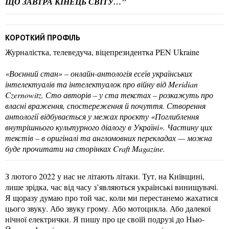
ЩО ЗАВТРА КІНЕЦЬ СВІТУ…"
КОРОТКИЙ ПРОФІЛЬ
Журналістка, телеведуча, віцепрезидентка PEN Ukraine
«Воєнний стан» – онлайн-антологія есеїв українських
інтелектуалів та інтелектуалок про війну від Meridian
Czernowitz. Сто авторів – у ста текстах – розкажуть про
власні враження, спостереження й почуття. Створення
антології відбувається у межах проєкту «Поглиблення
внутрішнього культурного діалогу в Україні». Частину цих
текстів – в оригіналі та англомовних перекладах — можна
буде прочитати на сторінках Craft Magazine.
З лютого 2022 у нас не літають літаки. Тут, на Київщині,
лише зрідка, час від часу з’являються українські винищувачі.
Я щоразу думаю про той час, коли ми перестанемо жахатися
цього звуку. Або звуку грому. Або мотоцикла. Або далекої
нічної електрички. Я пишу про це своїй подрузі до Нью-