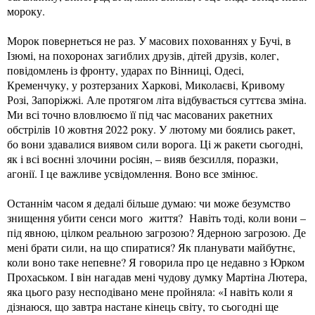
мороку.
Морок повернеться не раз. У масових похованнях у Бучі, в
Ізюмі, на похоронах загиблих друзів, дітей друзів, колег,
повідомлень із фронту, ударах по Вінниці, Одесі,
Кременчуку, у розтерзаних Харкові, Миколаєві, Кривому
Розі, Запоріжжі. Але протягом літа відбувається суттєва зміна.
Ми всі точно вловлюємо її під час масованих ракетних
обстрілів 10 жовтня 2022 року. У лютому ми боялись ракет,
бо вони здавалися виявом сили ворога. Ці ж ракети сьогодні,
як і всі воєнні злочини росіян, – вияв безсилля, поразки,
агонії. І це важливе усвідомлення. Воно все змінює.
Останнім часом я дедалі більше думаю: чи може безумство
знищення убити сенси мого життя? Навіть тоді, коли вони –
під явною, цілком реальною загрозою? Ядерною загрозою. Де
мені брати сили, на що спиратися? Як планувати майбутнє,
коли воно таке непевне? Я говорила про це недавно з Юрком
Прохаськом. І він нагадав мені чудову думку Мартіна Лютера,
яка цього разу несподівано мене пройняла: «І навіть коли я
дізнаюся, що завтра настане кінець світу, то сьогодні ще