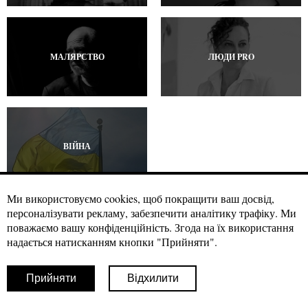
МАЛЯРСТВО
ЛЮДИ PRO
ВІЙНА
Ми використовуємо cookies, щоб покращити ваш досвід,
персоналізувати рекламу, забезпечити аналітику трафіку. Ми
поважаємо вашу конфіденційність. Згода на їх використання
Матеріали craftmagazine.net можна використовувати за вільною
надається натисканням кнопки "Прийняти".
ліцензією
Creative Commons із зазначенням авторства, CC BY.
Умовою використання наших матеріалів є гіперпосилання на
джерело в першому чи другому абзаці вашої публікації.
Прийняти
Відхилити
Фотоматеріали можливо використовувати з прямим посиланням на
наш сайт із зазначенням авторства