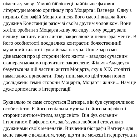
німецьку мову. У моїй бібліотеці найбільше фахової
літератури мовою оригіналу про Моцарта і Вагнера. Одну з
перших біографій Моцарта після його смерті видала його
дружина Констанція разом зі своїм другим чоловіком. Вони
хотіли зробити з Моцарта живу легенду, тому редагували
велику частину його листів, закреслюючи певні фрагменти. В
його особистості поєдналися контрасти: божественний
музичний талант і гультійська натура. Лише зараз ми
дізнаємося про ці сторони його життя – завдяки сучасним
сканерам можемо прочитати закреслене. Фільм «Амадеус»
базується на цій частині життя Моцарта, яку в ХІХ столітті
намагалися приховати. Тому нині маємо цілі томи нових
досліджень: темні сторони Моцарта, Моцарт і жінки... Нам це
дуже допомагає в інтерпретації.
Буквально те саме стосується Вагнера, він був суперечливою
особистістю. Є його геніальна музика і є його конфліктні
сторони: антисемітизм, заздрісність. Він був сильним
інтриганом й аферистом, зав’язував любовні стосунки з
дружинами своїх меценатів. Вивчення біографії Вагнера для
мене також є важливим, тому що ти не можеш інтерпретувати