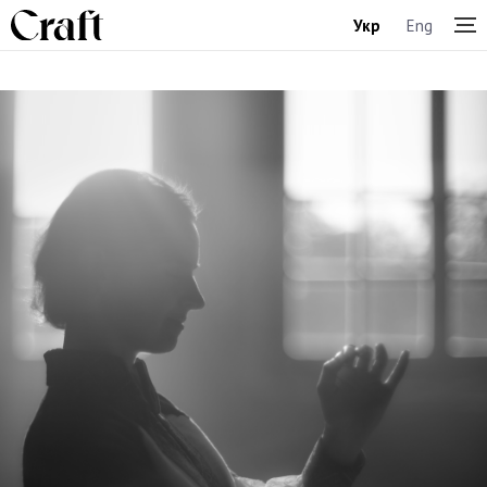
Укр
Eng