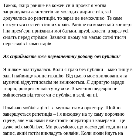
Також, якщо раніше на кожен свій проєкт я могла
запрошувати асистентів чи молодих диригентів, які
долучались до репетицій, то зараз це неможливо. Те саме
стосується гостей з інших країн. Раніше на кожен мій концерт
і на прем’єри приїздили мої батьки, друзі, колеги, а зараз усі
сидять перед стрімом. Завдяки цьому ми маємо сотні тисяч
переглядів і коментарів.
Як сприймаєте вже перманентну роботу без публіки?
Я цілком адаптувалася. Коли я граю без публіки – маю тишу в
залі і найвищу концентрацію. Від цього моє хвилювання та
музичні відчуття зовсім не змінюються. Я диригую заради
творів, розкриття змісту музики. Значення шедеврів не
змінюється від того: чи є публіка в залі, чи ні.
Помічаю мобілізацію і за музикантами оркестру. Щойно
завершується репетиція – і я виходжу на ту саму порожню
сцену, але між нами вже стоять оператори з камерами – це
дуже всіх мобілізує. Ми розуміємо, що маємо дві години на
запис, який потім викладуть онлайн. Коли люди йдуть на