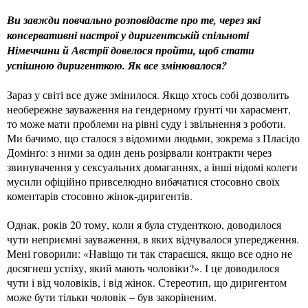
Ви завжди повчально розповідаєте про те, через які
консервативні настрої у диригентській спільноті
Німеччини й Австрії довелося пройти, щоб стати
успішною диригенткою. Як все змінювалося?
Зараз у світі все дуже змінилося. Якщо хтось собі дозволить
необережне зауваження на гендерному ґрунті чи харасмент,
то може мати проблеми на рівні суду і звільнення з роботи.
Ми бачимо, що сталося з відомими людьми, зокрема з Пласідо
Домінґо: з ними за один день розірвали контракти через
звинувачення у сексуальних домаганнях, а інші відомі колеги
мусили офіційно привселюдно вибачатися стосовно своїх
коментарів стосовно жінок-диригентів.
Однак, років 20 тому, коли я була студенткою, доводилося
чути неприємні зауваження, в яких відчувалося упередження.
Мені говорили: «Навіщо ти так стараєшся, якщо все одно не
досягнеш успіху, який мають чоловіки?». І це доводилося
чути і від чоловіків, і від жінок. Стереотип, що диригентом
може бути тільки чоловік – був закоріненим.