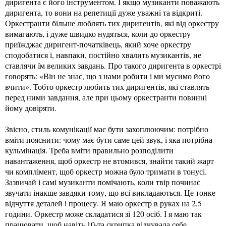
диригента є його інструментом. І якщо музиканти поважають
диригента, то вони на репетиції дуже уважні та відкриті.
Оркестранти більше люблять тих диригентів, які від оркестру
вимагають, і дуже швидко нудяться, коли до оркестру
приїжджає диригент-початківець, який хоче оркестру
сподобатися і, навпаки, постійно хвалить музикантів, не
ставлячи їм великих завдань. Про такого диригента в оркестрі
говорять: «Він не знає, що з нами робити і ми мусимо його
вчити». Тобто оркестр любить тих диригентів, які ставлять
перед ними завдання, але при цьому оркестранти повинні
йому довіряти.
Звісно, стиль комунікації має бути захоплюючим: потрібно
вміти пояснити: чому має бути саме цей звук, і яка потрібна
кульмінація. Треба вміти правильно розподілити
навантаження, щоб оркестр не втомився, знайти такий жарт
чи комплімент, щоб оркестр можна було тримати в тонусі.
Зазвичай і самі музиканти помічають, коли твір починає
звучати інакше завдяки тому, що всі викладаються. Це тонке
відчуття деталей і процесу. Я маю оркестр в руках на 2,5
години. Оркестр може складатися зі 120 осіб. І я маю так
працювати, щоб навіть 10-та скрипка відчувала себе