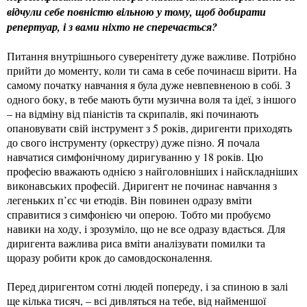
відчули себе повністю вільною у тому, щоб добирати
репертуар, і з вами ніхто не сперечається?
Питання внутрішнього суверенітету дуже важливе. Потрібно
прийти до моменту, коли ти сама в себе починаєш вірити. На
самому початку навчання я була дуже невпевненою в собі. З
одного боку, в тебе мають бути музична воля та ідеї, з іншого
– на відміну від піаністів та скрипалів, які починають
опановувати свій інструмент з 5 років, диригенти приходять
до свого інструменту (оркестру) дуже пізно. Я почала
навчатися симфонічному диригуванню у 18 років. Цю
професію вважають однією з найголовніших і найскладніших
виконавських професій. Диригент не починає навчання з
легеньких п’єс чи етюдів. Він повинен одразу вміти
справитися з симфонією чи оперою. Тобто ми пробуємо
навики на ходу, і зрозуміло, що не все одразу вдається. Для
диригента важлива риса вміти аналізувати помилки та
щоразу робити крок до самовдосконалення.
Перед диригентом сотні людей попереду, і за спиною в залі
ще кілька тисяч, – всі дивляться на тебе, від найменшої