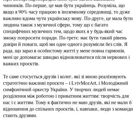
чинників. По-перше, це мав бути українець. Розуміла, що
якщо я 90% часу працюю в іноземному середовищі, то дуже
важливо вдома чути українську мову. По-друге, це мала бути
людина також з музичної сфери, тому що є багато
специфічних музичних тем, щодо яких я у будь-який час
зможу попросити поради. По-третє: має бути такий рівень
довіри й поваги, щоб ми одне одного розумієли без слів. Я
рада, що зараз в особистому житті у мене повна гармонія,
мені це допомагає швидко відновлюватися після нервових і
важких проєктів.
Те саме стосується друзів і колег, які зі мною реалізовують
стратегічно важливі проєкти – і LvivMozArt, і Молодіжний
симфонічний оркестр України. У творчих людей немає
розділення між роботою і приватним життям: творчість для
нас і є життям. Тому я фактично не маю друзів, які не мали б
відношення до спільних проєктів, і, навпаки, люди з команди
стають друзями.