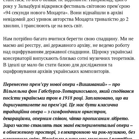
року у Зальцбурзі відкрився фестиваль світовою прем’єрою
«94 секунди нового Моцарта». Вони віднайшли в архіві
невідомий досі уривок авторства Моцарта тривалістю до 2
хвилин, і транслюють це на весь світ.
Нам потрібно багато вчитися берегти свою спадщину. Ми не
маємо ані реєстру, ані державного архіву, не ведемо роботу
над оцифруванням державної спадщини. Щороку українські
консерваторії випускають близько сотні музичних теоретиків.
В ідеалі це мало би стати базою для дослідження та
оцифровування архівів українських композиторів.
Перенесено прем’єру нової опери «Вишиваний» – про
Вільгельма фон Габсбурга-Лотарингського, який сподівався
посісти українськи трон в 1918 році. Заплановано, що ви
диригуватимете на прем’єрі. Це має бути класична
традиційна опера – з симфонічним оркестром,
декораціями, оперним співом, чітко прописаним лібрето.
Зараз часто ставлять так звані експериментальні опери –
в обмеженому просторі, з електронною чи рок-музикою, без
класичного співу. Наскільки в наш час можливо і потрібно