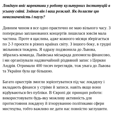
Локдаун вніс корективи у роботу культурних інституцій в
усьому світі. Змінив він і ваш розклад. Як долаєте цю
невизначеність і паузу?
Дивним чином я все одно практично не маю вільного часу. З
попередньо запланованих концертів лишилася зовсім мала
частина. Проте я щаслива, адже кожного місяця зберігається
по 2-3 проєкти в різних країнах світу. З іншого боку, в грудні
звільнився тиждень. Я одразу подзвонила до Львова,
зібралась команда, Львівська міськрада допомогла фінансово,
і ми організували надзвичайний різдвяний запис з Церкви
Андрія. Отримали 400 тисяч переглядів, тож увага до Львова
та України була ще більшою.
Багато оркестрів змогли зорієнтуватися під час локдауну і
вкладають фінанси у стріми й записи, навіть якщо вони
відбуваються без публіки. В Європі діє принцип роботи:
використовувати будь-яку можливу активність для
протистояння локдауну й ігноруванню політиками сфери
мистецтва, тобто важливо не дати нас повністю заглушити.