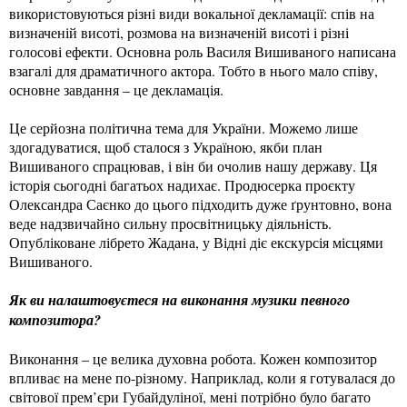
використовуються різні види вокальної декламації: спів на
визначеній висоті, розмова на визначеній висоті і різні
голосові ефекти. Основна роль Василя Вишиваного написана
взагалі для драматичного актора. Тобто в нього мало співу,
основне завдання – це декламація.
Це серйозна політична тема для України. Можемо лише
здогадуватися, щоб сталося з Україною, якби план
Вишиваного спрацював, і він би очолив нашу державу. Ця
історія сьогодні багатьох надихає. Продюсерка проєкту
Олександра Саєнко до цього підходить дуже ґрунтовно, вона
веде надзвичайно сильну просвітницьку діяльність.
Опубліковане лібрето Жадана, у Відні діє екскурсія місцями
Вишиваного.
Як ви налаштовуєтеся на виконання музики певного
композитора?
Виконання – це велика духовна робота. Кожен композитор
впливає на мене по-різному. Наприклад, коли я готувалася до
світової прем’єри Губайдуліної, мені потрібно було багато