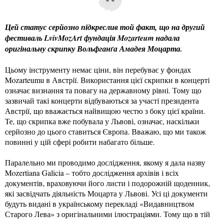
Цей статус серйозно підкреслив той факт, що на другий
фестиваль LvivMozArt фундація Mozarteum надала
оригінальну скрипку Вольфганґа Амадея Моцарта.
Цьому інструменту немає ціни, він перебуває у фондах
Mozarteumu в Австрії. Використання цієї скрипки в концерті
означає визнання та повагу на державному рівні. Тому що
зазвичай такі концерти відбуваються за участі президента
Австрії, що вважається найвищою честю з боку цієї країни.
Те, що скрипка вже побувала у Львові, означає, наскільки
серйозно до цього ставиться Європа. Вважаю, що ми також
повинні у цій сфері робити набагато більше.
Паралельно ми проводимо дослідження, якому я дала назву
Mozertiana Galicia – тобто дослідження архівів і всіх
документів, враховуючи його листи і подорожній щоденник,
які засвідчать діяльність Моцарта у Львові. Усі ці документи
будуть видані в українському перекладі «Видавництвом
Старого Лева» з оригінальними ілюстраціями. Тому що в тій