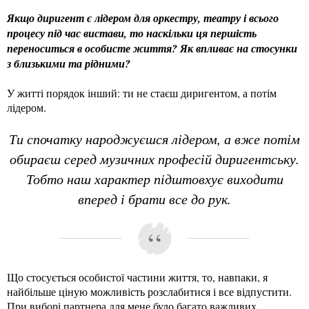
Якщо диригент є лідером для оркестру, театру і всього
процесу під час вистави, то наскільки ця першість
переноситься в особисте життя? Як впливає на стосунки
з близькими та рідними?
У житті порядок інший: ти не стаєш диригентом, а потім
лідером.
Ти спочатку народжуєшся лідером, а вже потім
обираєш серед музичних професій диригентську.
Тобто наш характер підштовхує виходити
вперед і брати все до рук.
Що стосується особистої частини життя, то, навпаки, я
найбільше ціную можливість розслабитися і все відпустити.
При виборі партнера для мене було багато важливих