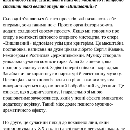
ставити такі великі опери як «Вишиваний»?
Сьогодні з’являється багато проєктів, які називають себе
операми, хоча такими не є. Просто організатори хочуть
додати солідності своєму проєкту. Якщо ми говоримо про
оперу в контексті світового оперного мистецтва, то опера
«Вишиваний» відповідає усім цим критеріям. Це масштабна
постановка, написана на дуже цікаве лібрето Сергія Жадана.
Режисером є Ростислав Держипільський. Музику створила
унікальна сучасна композиторка Алла Загайкевич, яка
працює у своєму стилі. Задіяні оперні співаки і хор, однак
Загайкевич використовує в партитурі й електронну музику.
Це спеціальна технологія, коли на рівні з живим звуком
використовується видозмінений і оброблений аудіозапис. Це
означає, що я диригуватиму, і паралельно зі мною
працюватиме звукорежисер, який у певні ефекти вмикатиме
додаткову доріжку. Такий мікс додає певного музично-
драматичного ефекту.
По-друге, це сучасний підхід до вокальної лінії, який
запропонували у ХХ столітті діячі нової віденської школи, де