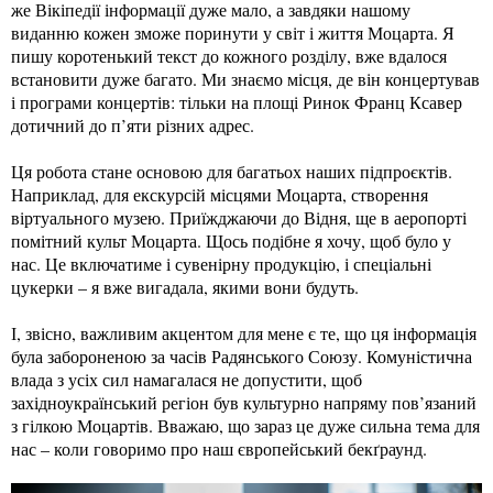
же Вікіпедії інформації дуже мало, а завдяки нашому
виданню кожен зможе поринути у світ і життя Моцарта. Я
пишу коротенький текст до кожного розділу, вже вдалося
встановити дуже багато. Ми знаємо місця, де він концертував
і програми концертів: тільки на площі Ринок Франц Ксавер
дотичний до п’яти різних адрес.
Ця робота стане основою для багатьох наших підпроєктів.
Наприклад, для екскурсій місцями Моцарта, створення
віртуального музею. Приїжджаючи до Відня, ще в аеропорті
помітний культ Моцарта. Щось подібне я хочу, щоб було у
нас. Це включатиме і сувенірну продукцію, і спеціальні
цукерки – я вже вигадала, якими вони будуть.
І, звісно, важливим акцентом для мене є те, що ця інформація
була забороненою за часів Радянського Союзу. Комуністична
влада з усіх сил намагалася не допустити, щоб
західноукраїнський регіон був культурно напряму пов’язаний
з гілкою Моцартів. Вважаю, що зараз це дуже сильна тема для
нас – коли говоримо про наш європейський бекґраунд.