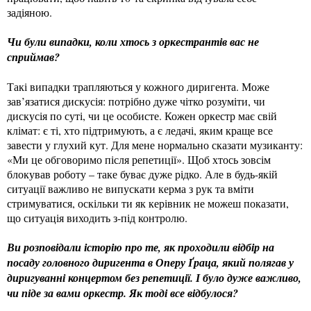
задіяною.
Чи були випадки, коли хтось з оркестрантів вас не
сприймав?
Такі випадки трапляються у кожного диригента. Може
зав’язатися дискусія: потрібно дуже чітко розуміти, чи
дискусія по суті, чи це особисте. Кожен оркестр має свій
клімат: є ті, хто підтримують, а є ледачі, яким краще все
завести у глухий кут. Для мене нормально сказати музиканту:
«Ми це обговоримо після репетиції». Щоб хтось зовсім
блокував роботу – таке буває дуже рідко. Але в будь-якій
ситуації важливо не випускати керма з рук та вміти
стримуватися, оскільки ти як керівник не можеш показати,
що ситуація виходить з-під контролю.
Ви розповідали історію про те, як проходили відбір на
посаду головного диригента в Оперу Ґраца, який полягав у
диригуванні концертом без репетиції. І було дуже важливо,
чи піде за вами оркестр. Як тоді все відбулося?