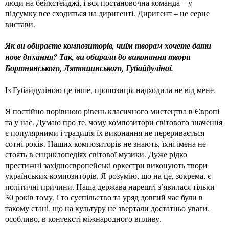
люди на бейкстейджі, і вся постановочна команда – у
підсумку все сходиться на диригенті. Диригент – це серце
вистави.
Як ви обираєте композиторів, чиїм творам хочете дати
нове дихання? Так, ви обирали до виконання твори
Бортнянського, Лятошинського, Губайдуліної.
Із Губайдуліною це інше, пропозиція надходила не від мене.
Я постійно порівнюю рівень класичного мистецтва в Європі
та у нас. Думаю про те, чому композитори світового значення
є популярними і традиція їх виконання не переривається
сотні років. Наших композиторів не знають, їхні імена не
стоять в енциклопедіях світової музики. Дуже рідко
престижні західноєвропейські оркестри виконують твори
українських композиторів. Я розумію, що на це, зокрема, є
політичні причини. Наша держава нарешті з’явилася тільки
30 років тому, і то суспільство та уряд довгий час були в
такому стані, що на культуру не звертали достатньо уваги,
особливо, в контексті міжнародного впливу.