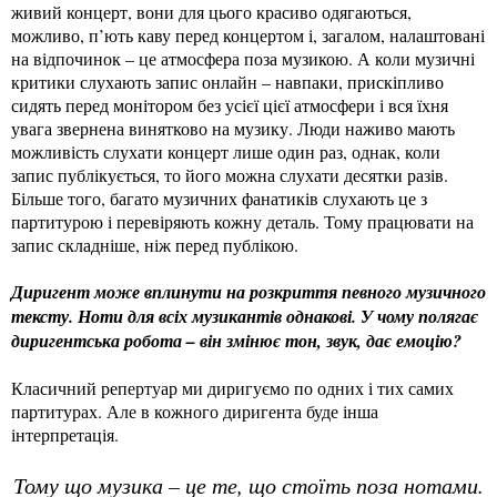
живий концерт, вони для цього красиво одягаються,
можливо, п’ють каву перед концертом і, загалом, налаштовані
на відпочинок – це атмосфера поза музикою. А коли музичні
критики слухають запис онлайн – навпаки, прискіпливо
сидять перед монітором без усієї цієї атмосфери і вся їхня
увага звернена винятково на музику. Люди наживо мають
можливість слухати концерт лише один раз, однак, коли
запис публікується, то його можна слухати десятки разів.
Більше того, багато музичних фанатиків слухають це з
партитурою і перевіряють кожну деталь. Тому працювати на
запис складніше, ніж перед публікою.
Диригент може вплинути на розкриття певного музичного
тексту. Ноти для всіх музикантів однакові. У чому полягає
диригентська робота – він змінює тон, звук, дає емоцію?
Класичний репертуар ми диригуємо по одних і тих самих
партитурах. Але в кожного диригента буде інша
інтерпретація.
Тому що музика – це те, що стоїть поза нотами.