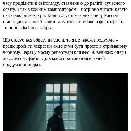
часу приділити її світогляду, ставленню до релігії, сучасного
освіту. І так з кожним композитором – потрібно читати багато
супутньої літератури. Коли готуєш комічну оперу Россіні –
стан один, а якщо 5 годин займаєшся глибокою філософією,
то це зовсім інша історія.
Що стосується образу на сцені, то я це також продумую –
краще зробити яскравий акцент чи бути просто в стриманому
чорному. Зараз у моєму репертуарі близько 30 великих опер і
до сотні симфоній. До кожного виконання в мене є
продуманий образ.