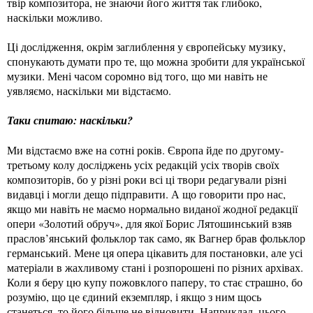
твір композитора, не знаючи його життя так глибоко,
наскільки можливо.
Ці дослідження, окрім заглиблення у європейську музику,
спонукають думати про те, що можна зробити для української
музики. Мені часом соромно від того, що ми навіть не
уявляємо, наскільки ми відстаємо.
Таки спитаю: наскільки?
Ми відстаємо вже на сотні років. Європа йде по другому-
третьому колу досліджень усіх редакцій усіх творів своїх
композиторів, бо у різні роки всі ці твори редагували різні
видавці і могли дещо підправити. А що говорити про нас,
якщо ми навіть не маємо нормально виданої жодної редакції
опери «Золотий обруч», для якої Борис Лятошинський взяв
праслов’янський фольклор так само, як Вагнер брав фольклор
германський. Мене ця опера цікавить для постановки, але усі
матеріали в жахливому стані і розпорошені по різних архівах.
Коли я беру цю купу пожовклого паперу, то стає страшно, бо
розумію, що це єдиний екземпляр, і якщо з ним щось
станеться, то його більше не відновити. Наприклад, цього