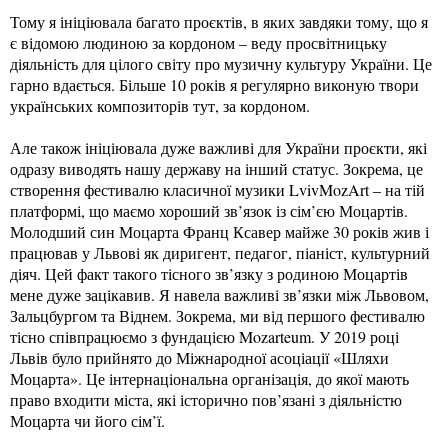
Тому я ініціювала багато проєктів, в яких завдяки тому, що я
є відомою людиною за кордоном – веду просвітницьку
діяльність для цілого світу про музичну культуру України. Це
гарно вдається. Більше 10 років я регулярно виконую твори
українських композиторів тут, за кордоном.
Але також ініціювала дуже важливі для України проєкти, які
одразу виводять нашу державу на інший статус. Зокрема, це
створення фестивалю класичної музики LvivMozArt – на тій
платформі, що маємо хороший зв’язок із сім’єю Моцартів.
Молодший син Моцарта Франц Ксавер майже 30 років жив і
працював у Львові як диригент, педагог, піаніст, культурний
діяч. Цей факт такого тісного зв’язку з родиною Моцартів
мене дуже зацікавив. Я навела важливі зв’язки між Львовом,
Зальцбургом та Віднем. Зокрема, ми від першого фестивалю
тісно співпрацюємо з фундацією Mozarteum. У 2019 році
Львів було прийнято до Міжнародної асоціації «Шляхи
Моцарта». Це інтернаціональна організація, до якої мають
право входити міста, які історично пов’язані з діяльністю
Моцарта чи його сім’ї.