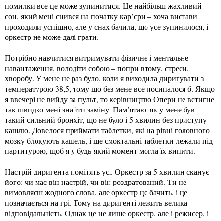
помилки все це може зупинитися. Це найбільш жахливий
сон, який мені снився на початку кар’єри – хоча вистави
проходили успішно, але у снах бачила, що усе зупинилося, і
оркестр не може далі грати.
Потрібно навчитися витримувати фізичне і ментальне
навантаження, володіти собою – попри втому, стреси,
хворобу. У мене не раз було, коли я виходила диригувати з
температурою 38,5, тому що без мене все посипалося б. Якщо
я ввечері не вийду за пульт, то керівництво Опери не встигне
так швидко мені знайти заміну. Пам’ятаю, як у мене був
такий сильний бронхіт, що не було і 5 хвилин без приступу
кашлю. Довелося приймати таблетки, які на рівні головного
мозку блокують кашель, і ще смоктальні таблетки лежали під
партитурою, щоб я у будь-який момент могла їх випити.
Настрій диригента помітять усі. Оркестр за 5 хвилин сканує
його: чи має він настрій, чи він роздратований. Ти не
вимовляєш жодного слова, але оркестр це бачить, і це
позначається на грі. Тому на диригенті лежить велика
відповідальність. Однак це не лише оркестр, але і режисер, і