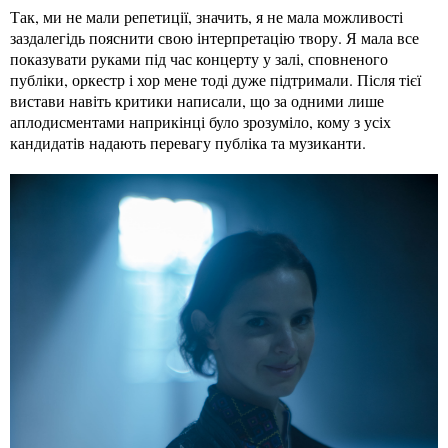
Так, ми не мали репетиції, значить, я не мала можливості
заздалегідь пояснити свою інтерпретацію твору. Я мала все
показувати руками під час концерту у залі, сповненого
публіки, оркестр і хор мене тоді дуже підтримали. Після тієї
вистави навіть критики написали, що за одними лише
аплодисментами наприкінці було зрозуміло, кому з усіх
кандидатів надають перевагу публіка та музиканти.