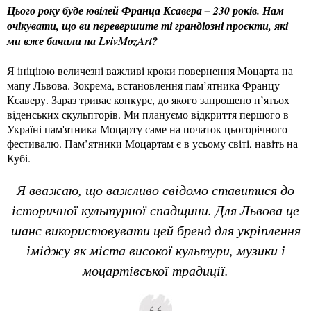
Цього року буде ювілей Франца Ксавера – 230 років. Нам
очікувати, що ви перевершите ті грандіозні проєкти, які
ми вже бачили на LvivMozArt?
Я ініціюю величезні важливі кроки повернення Моцарта на
мапу Львова. Зокрема, встановлення пам’ятника Францу
Ксаверу. Зараз триває конкурс, до якого запрошено п’ятьох
віденських скульпторів. Ми плануємо відкриття першого в
Україні пам'ятника Моцарту саме на початок цьогорічного
фестивалю. Пам’ятники Моцартам є в усьому світі, навіть на
Кубі.
Я вважаю, що важливо свідомо ставитися до
історичної культурної спадщини. Для Львова це
шанс використовувати цей бренд для укріплення
іміджу як міста високої культури, музики і
моцартівської традиції.