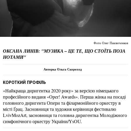
Фото Олег Павлюченков
ОКСАНА ЛИНІВ: "МУЗИКА – ЦЕ ТЕ, ЩО СТОЇТЬ ПОЗА
НОТАМИ"
Авторка Ольга Скороход
КОРОТКИЙ ПРОФІЛЬ
«Найкраща диригентка 2020 року» за версією німецького
професійного виданя «Oper! Awards». Перша жінка на посаді
головного диригента Опери та філармонійного оркестру в
місті Ґрац. Засновниця та художня керівниця фестивалю
LvivMozArt, засновниця та головна диригентка Молодіжного
симфонічного оркестру України/YsOU.