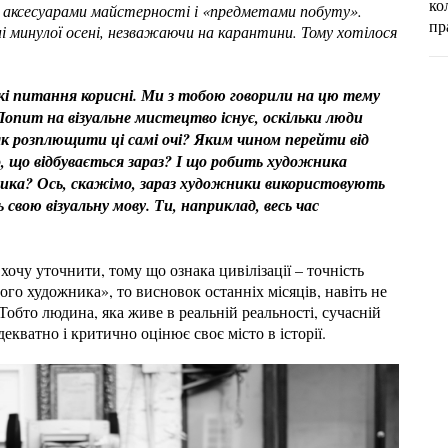
ко
ми аксесуарами майстерності і «предметами побуту».
пр
 минулої осені, незважаючи на карантини. Тому хотілося
і питання корисні. Ми з тобою говорили на цю тему
Попит на візуальне мистецтво існує, оскільки люди
 як розплющити ці самі очі? Яким чином перейти від
го, що відбувається зараз? І що робить художника
жника? Ось, скажімо, зараз художники використовують
ь свою візуальну мову. Ти, наприклад, весь час
очу уточнити, тому що ознака цивілізації – точність
го художника», то висновок останніх місяців, навіть не
 Тобто людина, яка живе в реальній реальності, сучасній
адекватно і критично оцінює своє місто в історії.