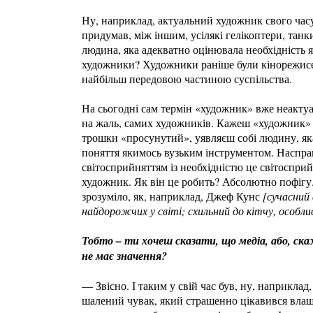
Ну, наприклад, актуальний художник свого час
придумав, між іншим, усілякі гелікоптери, танки
людина, яка адекватно оцінювала необхідність 
художники? Художники раніше були кінорежисе
найбільш передовою частиною суспільства.
На сьогодні сам термін «художник» вже неактуал
на жаль, самих художників. Кажеш «художник» –
трошки «просунутий», уявляєш собі людину, як
поняття якимось вузьким інструментом. Наспра
світосприйняттям із необхідністю це світоспри
художник. Як він це робить? Абсолютно пофігу. 
зрозуміло, як, наприклад, Джеф Кунс
[сучасний
найдорожчих у світі; схильний до кітчу, особли
Тобто – ти хочеш сказати, що медіа, або, скажі
не має значення?
— Звісно. І таким у свій час був, ну, наприкла
шалений чувак, який страшенно цікавився влашт