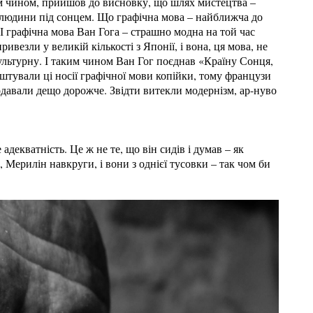
им чином, прийшов до висновку, що шлях мистецтва –
я людини під сонцем. Що графічна мова – найближча до
І графічна мова Ван Гога – страшно модна на той час
ривезли у великій кількості з Японії, і вона, ця мова, не
культурну. І таким чином Ван Гог поєднав «Країну Сонця,
штували ці носії графічної мови копійки, тому французи
одавали дещо дорожче. Звідти витекли модернізм, ар-нуво
декватність. Це ж не те, що він сидів і думав – як
Мерилін навкруги, і вони з однієї тусовки – так чом би