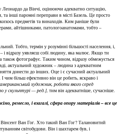
у Леонардо да Вінчі, оцінюючи адекватно ситуацію,
, та інші паромні переправи в місті Базель. Це просто
якихось предметів та винаходів. Ким раніше були
рами, айтішниками, патологоанатомами, тобто –
ьний. Тобто, термін у розумінні більшості населення, і,
 і відразу уявляєш собі людину, яка малює. Якщо ти
а також фотографує. Таким чином, відразу обмежується
вді, актуальний художник – людина з адекватним
йняття донести до інших. Оце і є сучасний актуальний
І чим більш ефективно він це робить, яскраво і
 американський художник, роботи якого серед
во у скульптурі — ред.],
тим він адекватніше, сучасніше.
мо, ремесло, і взагалі, сфера опору матеріалів – все це
д, Вінсент Ван Гог. Хто такий Ван Гог? Талановитий
уванням світобудови. Він і шахтарем був, і