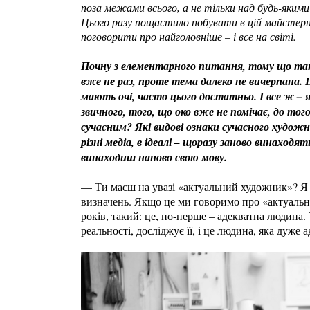
поза межами всього, а не тільки над будь-яки
Цього разу пощастило побувати в цій майстерні
поговорити про найголовніше – і все на світі.
Почну з елементарного питання, тому що так
вже не раз, проте тема далеко не вичерпана. 
мають очі, часто цього достатньо. І все ж –
звичного, того, що око вже не помічає, до то
сучасним? Які видові ознаки сучасного худо
різні медіа, в ідеалі – щоразу заново винаходят
винаходиш наново свою мову.
— Ти маєш на увазі «актуальний художник»? Я х
визначень. Якщо це ми говоримо про «актуально
років, такий: це, по-перше – адекватна людина.
реальності, досліджує її, і це людина, яка дуже 