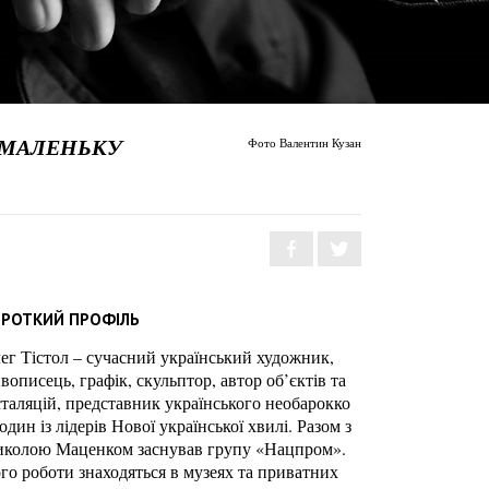
Ь МАЛЕНЬКУ
Фото Валентин Кузан
РОТКИЙ ПРОФІЛЬ
ег Тістол – сучасний український художник,
вописець, графік, скульптор, автор об’єктів та
сталяцій, представник українського необарокко
 один із лідерів Нової української хвилі. Разом з
колою Маценком заснував групу «Нацпром».
го роботи знаходяться в музеях та приватних