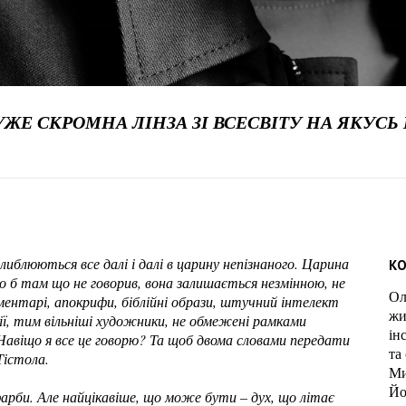
ДУЖЕ СКРОМНА ЛІНЗА ЗІ ВСЕСВІТУ НА ЯКУС
иблюються все далі і далі в царину непізнаного. Царина
КО
то б там що не говорив, вона залишається незмінною, не
Ол
ентарі, апокрифи, біблійні образи, штучний інтелект
жи
ії, тим вільніші художники, не обмежені рамками
ін
Навіщо я все це говорю? Та щоб двома словами передати
та
 Тістола.
Ми
Йо
фарби. Але найцікавіше, що може бути – дух, що літає