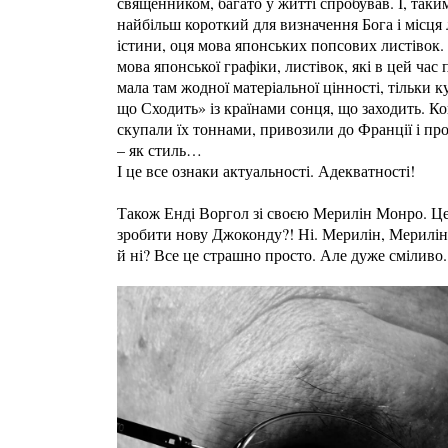
священником, багато у житті спробував. І, так
найбільш короткий для визначення Бога і місц
істини, оця мова японських попсових листівок. 
мова японської графіки, листівок, які в цей час п
мала там жодної матеріальної цінності, тільки 
що Сходить» із країнами сонця, що заходить. Ко
скупали їх тоннами, привозили до Франції і пр
– як стиль…
І це все ознаки актуальності. Адекватності!
Також Енді Воргол зі своєю Мерилін Монро. Це а
зробити нову Джоконду?! Ні. Мерилін, Мерилін, 
й ні? Все це страшно просто. Але дуже сміливо.