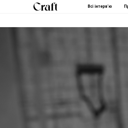
Всі інтерв'ю
П