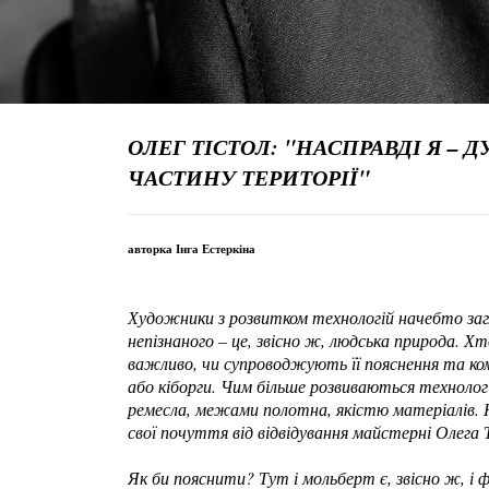
ОЛЕГ ТІСТОЛ: "НАСПРАВДІ Я – 
ЧАСТИНУ ТЕРИТОРІЇ"
авторка Інга Естеркіна
Художники з розвитком технологій начебто загл
непізнаного – це, звісно ж, людська природа. Х
важливо, чи супроводжують її пояснення та ком
або кіборги. Чим більше розвиваються технолог
ремесла, межами полотна, якістю матеріалів. 
свої почуття від відвідування майстерні Олега
Як би пояснити? Тут і мольберт є, звісно ж, і 