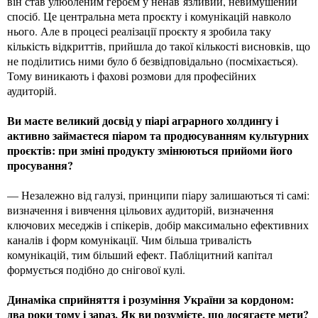
він став улюбленим героєм у ненав`язливий, невимушений
спосіб. Це центральна мета проєкту і комунікацій навколо
нього. Але в процесі реалізації проєкту я зробила таку
кількість відкриттів, прийшла до такої кількості висновків, що
не поділитись ними було б безвідповідально (посміхається).
Тому виникають і фахові розмови для професійних
аудиторій.
Ви маєте великий досвід у піарі аграрного холдингу і
активно займаєтеся піаром та продюсуванням культурних
проєктів: при зміні продукту змінюються прийоми його
просування?
— Незалежно від галузі, принципи піару залишаються ті самі:
визначення і вивчення цільових аудиторій, визначення
ключових меседжів і спікерів, добір максимально ефективних
каналів і форм комунікації. Чим більша тривалість
комунікацій, тим більший ефект. Пабліцитний капітал
формується подібно до снігової кулі.
Динаміка сприйняття і розуміння України за кордоном:
два роки тому і зараз. Як ви розумієте, що досягаєте мети?