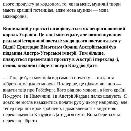
цього продукту за кордоном, то, як на мене, музичні твори
мають кращий потенціал, адже мова музики — мова
міжнародна.
Вишиваний у проєкті позиціонується як непроголошений
король України. Це хоч і мистецьке, але позиціонування
реальної історичної постаті: як до цього поставляться у
Відні? Ерцгерцог Вільгельм Франц Австрійський був
підданим Австро-Угорської імперії. Тим більше,
планується презентація проєкту в Австрії і переклад (і,
певно, видання) лібрето опери Клаудію Дате.
— Так, це була моя мрія від самого початку — видання
лібрето німецькою мовою. По-перше, це цілком логічно —
видати твір про Габсбурга його рідною мовою і в його країні.
По-друге, і в Німеччині, і в Австрії Жадана палко шанують. Я
довго не могла наважитись почати рух у цьому напрямку, але
тепер перший крок зроблено, і домовленості з видатною
перекладачкою Клаудією Дате досягнуто. Вона береться за
переклад лібрето.