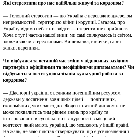
Які стереотипи про нас найбільш живучі за кордоном?
— Головний стереотип — що Україна є переважно джерелом
неприємностей, територією війни і корупції. Загалом, про
Україну відомо небагато, звідси — стереотипне сприйняття.
Хоча є тут і частка нашої вини: ми самі спілкуємось із світом,
зловживаючи стереотипами. Вишиванка, віночки, гарні
жінки, вареники...
Чи відбулися за останній час зміни у відносинах західних
партнерів з офіційними та неофіційними дипломатами? Чи
відбувається інституціоналізація культурної роботи за
кордоном?
— Діаспорні українці є великим потенційним ресурсом
держави у досягненні зовнішніх цілей — політичних,
економічних, яких завгодно. Жоден штатний дипломат не
може похвалитись тим рівнем знань про країну та
інтегрованості в суспільство і зануреності в місцевий
контекст, який мають українці, що мешкають у іншій країні.
На жаль, не маю підстав стверджувати, що є усвідомлення з