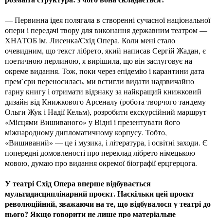
— Первинна ідея полягала в створенні сучасної національної
опери і передачі твору для виконання державним театром —
ХНАТОБ ім. Лисенка/Схід Опера. Коли мені стало
очевидним, що текст лібрето, який написав Сергій Жадан, є
поетичною перлиною, я вирішила, що він заслуговує на
окреме видання. Тож, поки через епідемію і карантини дата
прем`єри переносилась, ми встигли видати надзвичайно
гарну книгу і отримати відзнаку за найкращий книжковий
дизайн від Книжкового Арсеналу (робота творчого тандему
Ольги Жук і Надії Кельм), розробити екскурсійний маршрут
«Місцями Вишиваного» у Відні і презентувати його
міжнародному дипломатичному корпусу. Тобто,
«Вишиваний» — це і музика, і література, і освітні заходи. Є
попередні домовленості про переклад лібрето німецькою
мовою, думаю про видання окремої біографії ерцгерцога.
У театрі Схід Опера вперше відбувається
мультидисциплінарний проєкт. Наскільки цей проєкт
революційний, зважаючи на те, що відбувалося у театрі до
нього? Якщо говорити не лише про матеріальне