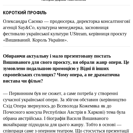
КОРОТКИЙ ПРОФІЛЬ
Олександра Саєнко — продюсерка, директорка консалтинговї
агенції Say&Co, культурна менеджерка, засновниця
фестивалю української культури UStream, керівниця проєкту
«Вишиваний. Король України».
Обираючи актуальну і мало презентовану постать
Вишиваного для свого проєкту, ви обрали жанр опери. Це
зумовлено подальшою промоцією у Відні й інших
європейських столицях? Чому опера, а не драматична
вистава чи фільм?
— Первинним був не сюжет, а саме потреба у створенні
сучасної української опери. За збігом обставин (керівництво
Схід Опера звернулось до Всеволода Кожемяка як до
Почесного консула Республіки Австрія в Харкові) тема була
обрана австрійська. І біографія Василя Вишиваного
якнайкраще підходила для цього жанру. Тобто в основі —
співпраця саме з оперним театром. Що стосується презентації