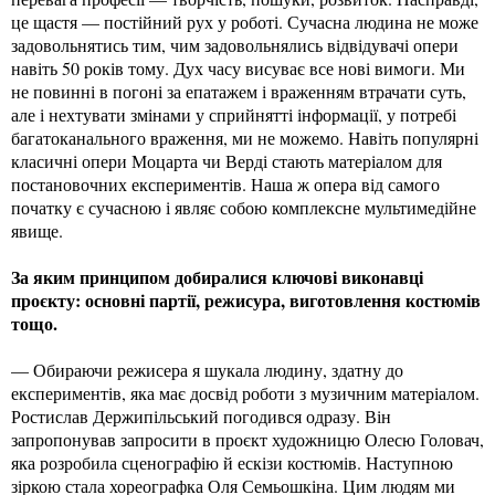
це щастя — постійний рух у роботі. Сучасна людина не може
задовольнятись тим, чим задовольнялись відвідувачі опери
навіть 50 років тому. Дух часу висуває все нові вимоги. Ми
не повинні в погоні за епатажем і враженням втрачати суть,
але і нехтувати змінами у сприйнятті інформації, у потребі
багатоканального враження, ми не можемо. Навіть популярні
класичні опери Моцарта чи Верді стають матеріалом для
постановочних експериментів. Наша ж опера від самого
початку є сучасною і являє собою комплексне мультимедійне
явище.
За яким принципом добиралися ключові виконавці
проєкту: основні партії, режисура, виготовлення костюмів
тощо.
— Обираючи режисера я шукала людину, здатну до
експериментів, яка має досвід роботи з музичним матеріалом.
Ростислав Держипільський погодився одразу. Він
запропонував запросити в проєкт художницю Олесю Головач,
яка розробила сценографію й ескізи костюмів. Наступною
зіркою стала хореографка Оля Семьошкіна. Цим людям ми