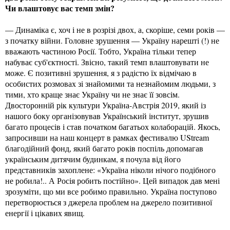
Чи влаштовує вас темп змін?
— Динаміка є, хоч і не в розрізі двох, а, скоріше, семи років —
з початку війни. Головне зрушення — Україну нарешті (!) не
вважають частиною Росії. Тобто, Україна тільки тепер
набуває суб'єктності. Звісно, такий темп влаштовувати не
може. Є позитивні зрушення, я з радістю їх відмічаю в
особистих розмовах зі знайомими та незнайомим людьми, з
тими, хто краще знає Україну чи не знає її зовсім.
Двосторонній рік культури Україна-Австрія 2019, який із
нашого боку організовував Український інститут, зрушив
багато процесів і став початком багатьох колаборацій. Якось,
запросивши на наш концерт в рамках фестивалю UStream
благодійний фонд, який багато років поспіль допомагав
українським дитячим будинкам, я почула від його
представників захоплене: «Україна ніколи нічого подібного
не робила!.. А Росія робить постійно». Цей випадок дав мені
зрозуміти, що ми все робимо правильно. Україна поступово
перетворюється з джерела проблем на джерело позитивної
енергії і цікавих явищ.