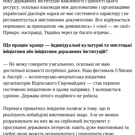
боку державних інституцій важливості і цінності цього
ресурсу, оскільки взаємодія між дипломатами і організаціями
української діаспори наразі не має системного характеру і не
регламентується змістовними документами. Все відбувається
переважно за принципом «як домовились» і «свої — не свої».
Прикро, насправді, Україна через це багато втрачає...
Що працює краще — індивідуальні культурні та мистецькі
ініціативи або ініціативи державних інституцій?
— Не можу говорити узагальнено, оскільки не маю
достатньої кількості потрібних даних. Наш фестиваль UStream
в Австрії — волонтерсько-меценатська ініціатива
організаторів Віденського Євромайдану — став першою
системною ініціативою в цьому напрямку. І залишається
єдиною. Держава нічого подібного не робила.
Перевага приватних ініціатив полягає в тому, що їх
реалізують небайдужі вмотивовані люди. Але не можна
розраховувати на них як на серйозний інструмент у
просуванні державних інтересів: навіть дуже вмотивовані та
ідейні люди можуть розчаруватись і припинити свою