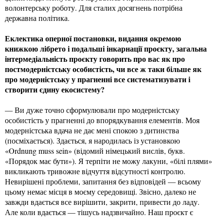
волонтерську роботу. Для сталих досягнень потрібна
державна політика.
Еклектика оперної постановки, видання окремою
книжкою лібрето і подальші інкарнації проєкту, загальна
інтермедіальність проєкту говорить про вас як про
постмодерністську особистість, чи все ж таки більше як
про модерністську у прагненні все систематизувати і
створити єдину екосистему?
— Ви дуже точно сформулювали про модерністську
особистість у прагненні до впорядкування елементів. Моя
модерністська вдача не дає мені спокою з дитинства
(посміхається). Здається, я народилась із установкою
«Ordnung muss sein» (відомий німецький вислів, букв.
«Порядок має бути»). Я терпіти не можу лакуни, «білі плями»
викликають тривожне відчуття відсутності контролю.
Невирішені проблеми, запитання без відповідей — всьому
цьому немає місця в моєму середовищі. Звісно, далеко не
завжди вдається все вирішити, закрити, привести до ладу.
Але коли вдається — тішусь надзвичайно. Наш проєкт є