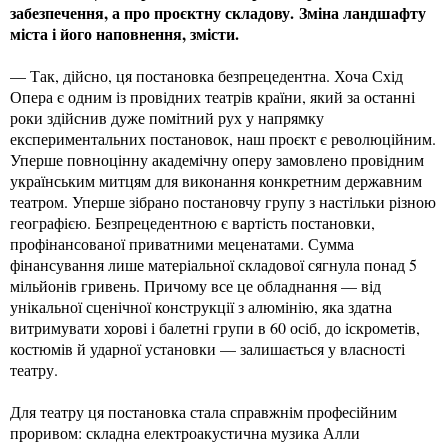
забезпечення, а про проєктну складову. Зміна ландшафту
міста і його наповнення, змісти.
— Так, дійсно, ця постановка безпрецедентна. Хоча Схід
Опера є одним із провідних театрів країни, який за останні
роки здійснив дуже помітний рух у напрямку
експериментальних постановок, наш проєкт є революційним.
Уперше повноцінну академічну оперу замовлено провідним
українським митцям для виконання конкретним державним
театром. Уперше зібрано постановчу групу з настільки різною
географією. Безпрецедентною є вартість постановки,
профінансованої приватними меценатами. Сумма
фінансування лише матеріальної складової сягнула понад 5
мільйонів гривень. Причому все це обладнання — від
унікальної сценічної конструкції з алюмінію, яка здатна
витримувати хорові і балетні групи в 60 осіб, до іскрометів,
костюмів й ударної установки — залишається у власності
театру.
Для театру ця постановка стала справжнім професійним
проривом: складна електроакустична музика Алли