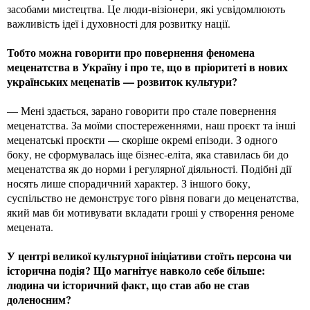
засобами мистецтва. Це люди-візіонери, які усвідомлюють
важливість ідеї і духовності для розвитку нації.
Тобто можна говорити про повернення феномена
меценатства в Україну і про те, що в пріоритеті в нових
українських меценатів — розвиток культури?
— Мені здається, зарано говорити про стале повернення
меценатства. За моїми спостереженнями, наш проєкт та інші
меценатські проєкти — скоріше окремі епізоди. З одного
боку, не сформувалась іще бізнес-еліта, яка ставилась би до
меценатства як до норми і регулярної діяльності. Подібні дії
носять лише спорадичний характер. З іншого боку,
суспільство не демонструє того рівня поваги до меценатства,
який мав би мотивувати вкладати гроші у створення реноме
мецената.
У центрі великої культурної ініціативи стоїть персона чи
історична подія? Що магнітує навколо себе більше:
людина чи історичний факт, що став або не став
доленосним?