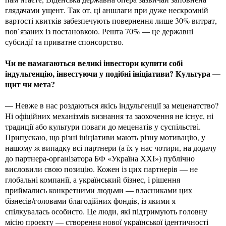
глядачами ущент. Так от, ці аншлаги при дуже нескромній
вартості квитків забезпечують повернення лише 30% витрат,
пов`язаних із постановкою. Решта 70% — це державні
субсидії та приватне спонсорство.
Чи не намагаються великі інвестори купити собі
індульгенцію, інвестуючи у подібні ініціативи? Культура —
щит чи мета?
— Невже в нас роздаються якісь індульгенції за меценатство?
Ні офіційних механізмів визнання та заохочення не існує, ні
традиції або культури поваги до меценатів у суспільстві.
Припускаю, що різні ініціативи мають різну мотивацію, у
нашому ж випадку всі партнери (а їх у нас чотири, на додачу
до партнера-організатора БФ «Україна ХХІ») публічно
висловили свою позицію. Кожен із цих партнерів — не
глобальні компанії, а український бізнес, і рішення
приймались конкретними людьми — власниками цих
бізнесів/головами благодійних фондів, із якими я
спілкувалась особисто. Це люди, які підтримують головну
місію проєкту — створення нової української ідентичності