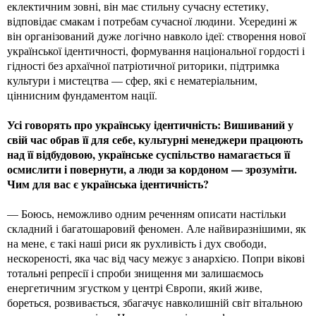
еклектичним зовні, він має стильну сучасну естетику,
відповідає смакам і потребам сучасної людини. Усередині ж
він організований дуже логічно навколо ідеї: створення нової
української ідентичності, формування національної гордості і
гідності без архаїчної патріотичної риторики, підтримка
культури і мистецтва — сфер, які є нематеріальним,
ціннисним фундаментом нації.
Усі говорять про українську ідентичність: Вишиваний у
свій час обрав її для себе, культурні менеджери працюють
над її відбудовою, українське суспільство намагається її
осмислити і повернути, а люди за кордоном — зрозуміти.
Чим для вас є українська ідентичність?
— Боюсь, неможливо одним реченням описати настільки
складний і багатошаровий феномен. Але найвиразнішими, як
на мене, є такі наші риси як рухливість і дух свободи,
нескореності, яка час від часу межує з анархією. Попри вікові
тотальні репресії і спроби знищення ми залишаємось
енергетичним згустком у центрі Європи, який живе,
бореться, розвивається, збагачує навколишній світ вітальною