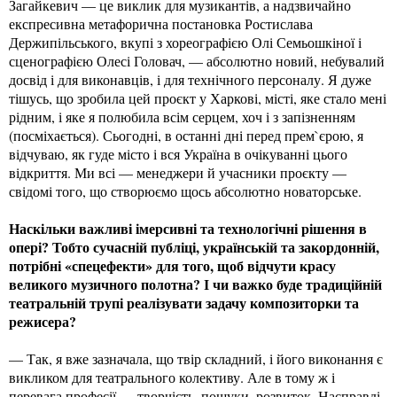
Загайкевич — це виклик для музикантів, а надзвичайно
експресивна метафорична постановка Ростислава
Держипільського, вкупі з хореографією Олі Семьошкіної і
сценографією Олесі Головач, — абсолютно новий, небувалий
досвід і для виконавців, і для технічного персоналу. Я дуже
тішусь, що зробила цей проєкт у Харкові, місті, яке стало мені
рідним, і яке я полюбила всім серцем, хоч і з запізненням
(посміхається). Сьогодні, в останні дні перед прем`єрою, я
відчуваю, як гуде місто і вся Україна в очікуванні цього
відкриття. Ми всі — менеджери й учасники проєкту —
свідомі того, що створюємо щось абсолютно новаторське.
Наскільки важливі імерсивні та технологічні рішення в
опері? Тобто сучасній публіці, українській та закордонній,
потрібні «спецефекти» для того, щоб відчути красу
великого музичного полотна? І чи важко буде традиційній
театральній трупі реалізувати задачу композиторки та
режисера?
— Так, я вже зазначала, що твір складний, і його виконання є
викликом для театрального колективу. Але в тому ж і
перевага професії — творчість, пошуки, розвиток. Насправді,