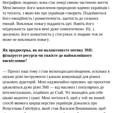
біографією людини), вона стає невід`ємною частиною життя.
Мені імпонує його захоплення природною вдачею українців і
та теплота, з якою він про українців говорить. Подобаються
його емоційність і романтичність, здатність до сильних
емоцій. Викликає повагу відданість ідеї. Навіть його
неідеальність здається мені дуже симпатичною. Ну, і,
зрозуміло, його шляхетність у стосунках із людьми теж не
може не викликати повагу.
Як продюсерка, як ви налаштовуєте оптику ЗМІ:
фільтруєте ресурси чи тяжієте до наймасовішого
висвітлення?
— Проєкт наш тому і став мультидисциплінарним, оскільки я
шукаю різні інструменти і канали комунікації для різних
цільових аудиторій. Мені надзвичайно приємно, що проєктом
цікавляться дуже різні ЗМІ — від масових і популярних до
інтелектуальних, подібних до Craft. Усі знаходять для себе
цікаві акценти і грані. Мені хотілося б, щоб у той чи інший
спосіб якомога ширші верстви українців дізнались про
Вільгельма Габсбурга, який став Василем Вишиваним, щоб