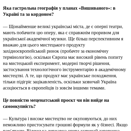
Яка гастрольна географія у планах «Вишиваного»: в
Україні та за кордоном?
— Щонайменше великі українські міста, де є оперні театри,
мають побачити цю оперу, яка є справжнім проривом для
української академічної музики. Ще більш перспективним я
вважаю для цього мистецького продукту
західноєвропейський ринок (пробачте за економічну
термінологію), оскільки Європа має високий рівень попиту
на мистецький експеримент, модерні творчі рішення,
застосування технологічного інструментарію в академічному
мистецтві. А те, що продукт має українське походження,
тільки підігріє зацікавленість, оскільки зазвичай Україна
асоціюється в європейців із зовсім іншими темами.
Це повністю меценатський проєкт чи він вийде на
самоокупність?
— Культура і високе мистецтво не окуповуються, до них
неможливо пристосувати грошові формули як у бізнесі. Якщо
пам`ятаєте, Віденська державна опера зазвичай заповнена