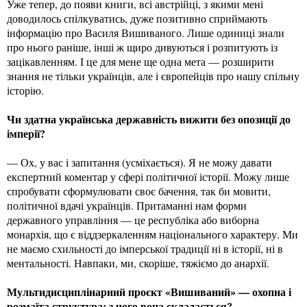
Уже тепер, до появи книги, всі австрійці, з якими мені
доводилось спілкуватись, дуже позитивно сприймають
інформацію про Василя Вишиваного. Лише одиниці знали
про нього раніше, інші ж щиро дивуються і розпитують із
зацікавленням. І це для мене ще одна мета — розширити
знання не тільки українців, але і європейців про нашу спільну
історію.
Чи здатна українська державність вижити без опозиції до
імперії?
— Ох, у вас і запитання (усміхається). Я не можу давати
експертний коментар у сфері політичної історії. Можу лише
спробувати сформулювати своє бачення, так би мовити,
політичної вдачі українців. Притаманні нам форми
державного управління — це республіка або виборна
монархія, що є віддзеркаленням національного характеру. Ми
не маємо схильності до імперської традиції ні в історії, ні в
ментальності. Навпаки, ми, скоріше, тяжіємо до анархії.
Мультидисциплінарний проєкт «Вишиваний» — охопна і
розмаїта структура: з чого вона складається?