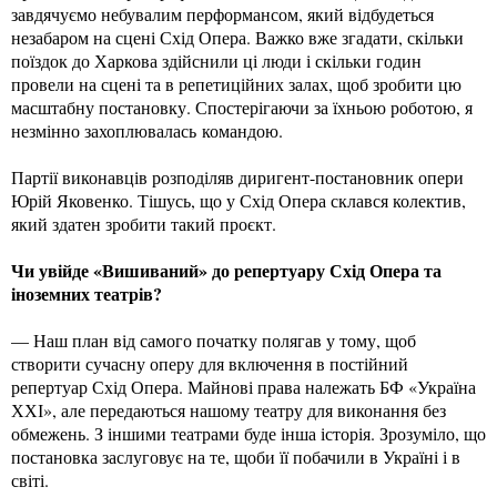
завдячуємо небувалим перформансом, який відбудеться
незабаром на сцені Схід Опера. Важко вже згадати, скільки
поїздок до Харкова здійснили ці люди і скільки годин
провели на сцені та в репетиційних залах, щоб зробити цю
масштабну постановку. Спостерігаючи за їхньою роботою, я
незмінно захоплювалась командою.
Партії виконавців розподіляв диригент-постановник опери
Юрій Яковенко. Тішусь, що у Схід Опера склався колектив,
який здатен зробити такий проєкт.
Чи увійде «Вишиваний» до репертуару Схід Опера та
іноземних театрів?
— Наш план від самого початку полягав у тому, щоб
створити сучасну оперу для включення в постійний
репертуар Схід Опера. Майнові права належать БФ «Україна
ХХІ», але передаються нашому театру для виконання без
обмежень. З іншими театрами буде інша історія. Зрозуміло, що
постановка заслуговує на те, щоби її побачили в Україні і в
світі.