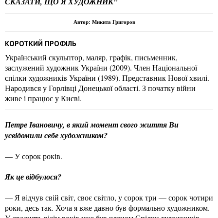
СКАЗАТИ, ЩО Я ХУДОЖНИК"
Автор: Микита Григоров
КОРОТКИЙ ПРОФІЛЬ
Український скульптор, маляр, графік, письменник,
заслужений художник України (2009). Член Національної
спілки художників України (1989). Представник Нової хвилі.
Народився у Горлівці Донецької області. З початку війни
живе і працює у Києві.
Петре Івановичу, в який момент свого життя Ви
усвідомили себе художником?
— У сорок років.
Як це відбулося?
— Я відчув свій світ, своє світло, у сорок три — сорок чотири
роки, десь так. Хоча я вже давно був формально художником.
У двадцять вісім років уже був членом Спілки художників