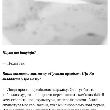
Наука та інтуїція?
— Нехай так.
Ваша виставка має назву «Сучасна архаїка». Що Ви
вкладаєте у цю назву?
— Люди просто переліплюють архаїку. Ось тут багато
київських художників просто переліплюють кам'яних баб. Я
хочу створити нові скульптури, не переліплюючи. Адже
скульптура має свої закони, так? Ми виборюємо нові форми.
Всі ж пишуть про кохання: Шекспір ​​писав про кохання,