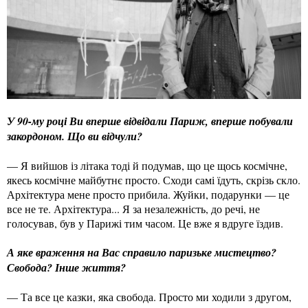
У 90-му році Ви вперше відвідали Париж, вперше побували
закордоном. Що ви відчули?
— Я вийшов із літака тоді й подумав, що це щось космічне,
якесь космічне майбутнє просто. Сходи самі їдуть, скрізь скло.
Архітектура мене просто прибила. Жуйки, подарунки — це
все не те. Архітектура... Я за незалежність, до речі, не
голосував, був у Парижі тим часом. Це вже я вдруге їздив.
А яке враження на Вас справило паризьке мистецтво?
Свобода? Інше життя?
— Та все це казки, яка свобода. Просто ми ходили з другом,