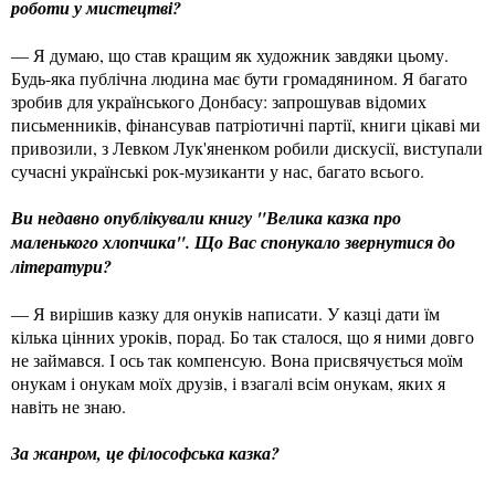
роботи у мистецтві?
— Я думаю, що став кращим як художник завдяки цьому.
Будь-яка публічна людина має бути громадянином. Я багато
зробив для українського Донбасу: запрошував відомих
письменників, фінансував патріотичні партії, книги цікаві ми
привозили, з Левком Лук'яненком робили дискусії, виступали
сучасні українські рок-музиканти у нас, багато всього.
Ви недавно опублікували книгу "Велика казка про
маленького хлопчика". Що Вас спонукало звернутися до
літератури?
— Я вирішив казку для онуків написати. У казці дати їм
кілька цінних уроків, порад. Бо так сталося, що я ними довго
не займався. І ось так компенсую. Вона присвячується моїм
онукам і онукам моїх друзів, і взагалі всім онукам, яких я
навіть не знаю.
За жанром, це філософська казка?