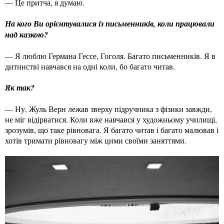
— Це притча, я думаю.
На кого Ви орієнтувалися із письменників, коли працювали
над казкою?
— Я люблю Германа Гессе, Гоголя. Багато письменників. Я в
дитинстві навчався на одні коли, бо багато читав.
Як так?
— Ну, Жуль Верн лежав зверху підручника з фізики завжди,
не міг відірватися. Коли вже навчався у художньому училищі,
зрозумів, що таке рівновага. Я багато читав і багато малював і
хотів тримати рівновагу між цими своїми заняттями.