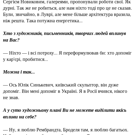
Сергієм Новиковим, галереями, пропонували роботи свої. Як
дурні. Так же не робиться, але нам ніхто тоді про це не сказав.
Були, звичайно, в Луврі, але мене більше архітектура вразила,
ніж решта. Така потужна енергетика...
Хто з художників, письменників, творчих людей вплинув
на Вас?
— Ніхто — і всі потроху... Я переформулював би: хто допоміг
у кар'єрі, пробитися...
Можна і так...
— Ось Юлік Синькевич, київський скульптор, він дуже
допоміг. Він мені допоміг в Україні. Я в Росії вчився, нікого
не знав.
А у суто художньому плані Ви не можете виділити якісь
впливи на себе?
— Ну, я люблю Рембрандта, Броделя там, я люблю багатьох.