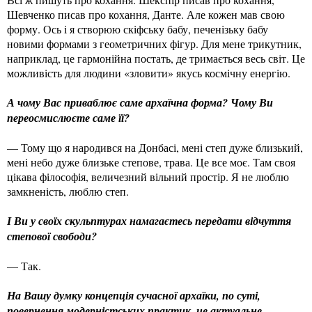
Шевченко писав про кохання, Данте. Але кожен мав свою
форму. Ось і я створюю скіфську бабу, печенізьку бабу
новими формами з геометричних фігур. Для мене трикутник,
наприклад, це гармонійна постать, де тримається весь світ. Це
можливість для людини «зловити» якусь космічну енергію.
А чому Вас приваблює саме архаїчна форма? Чому Ви
переосмислюєте саме її?
— Тому що я народився на Донбасі, мені степ дуже близький,
мені небо дуже близьке степове, трава. Це все моє. Там своя
цікава філософія, величезний вільний простір. Я не люблю
замкненість, люблю степ.
І Ви у своїх скульптурах намагаєтесь передати відчуття
степової свободи?
— Так.
На Вашу думку концепція сучасної архаїки, по суті,
повернення модерністських практик, це актуальне