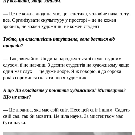
Ну все-таки, якщо загалом.
— Це не кожна людина має, це генетика, чоловіче начало, тут
все. Організувати скульптуру у просторі – це не кожен
зробить, не кожен художник, не кожен студент.
Тобто, ця властивість інтуїтивна, вона дається від
природи?
— Так, звичайно. Людина народжується зі скульптурним
слухом, її не навчиш. З десяти студентів на художньому якщо
один має слух — це дуже добре. Я ж говорю, я до сорока
років соромився сказати, що я художник.
А що Ви вкладаєте у поняття художника? Мистецтво?
Що це таке?
— Це людина, яка має свій світ. Несе цей світ іншим. Садить
свій сад, так би мовити. Це ціла наука. За мистецтвом має
бути наука.