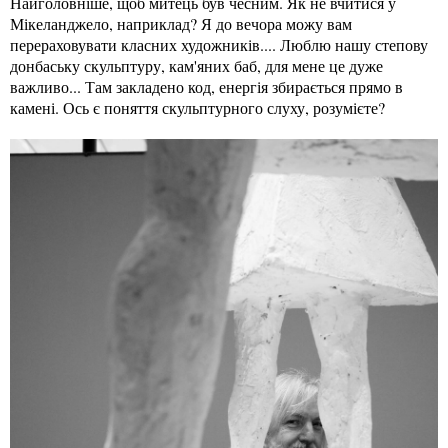
Найголовніше, щоб митець був чесним. Як не вчитися у
Мікеланджело, наприклад? Я до вечора можу вам
перераховувати класних художників.... Люблю нашу степову
донбаську скульптуру, кам'яних баб, для мене це дуже
важливо... Там закладено код, енергія збирається прямо в
камені. Ось є поняття скульптурного слуху, розумієте?