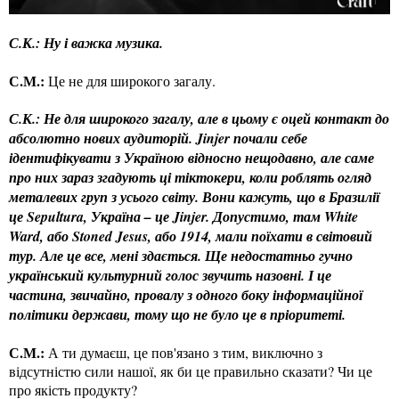
С.К.: Ну і важка музика.
С.М.:
Це не для широкого загалу.
С.К.: Не для широкого загалу, але в цьому є оцей контакт до
абсолютно нових аудиторій. Jinjer почали себе
ідентифікувати з Україною відносно нещодавно, але саме
про них зараз згадують ці тіктокери, коли роблять огляд
металевих груп з усього світу. Вони кажуть, що в Бразилії
це Sepultur
a
, Україна – це Jinjer. Допустимо, там White
Ward, або Stoned Jesus, або 1914, мали поїхати в світовий
тур. Але це все, мені здається. Ще недостатньо гучно
український культурний голос звучить назовні. І це
частина, звичайно, провалу з одного боку інформаційної
політики держави, тому що не було це в пріоритеті.
С.М.:
А ти думаєш, це пов'язано з тим, виключно з
відсутністю сили нашої, як би це правильно сказати? Чи це
про якість продукту?