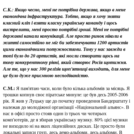
С.К.: Якщо чесно, мені не потрібна держава, якщо в мене
економічна інфраструктура. Тобто, якщо я хочу зняти
класний кліп і взяти класну українську команду і щось
вистрелити, мені просто потрібні гроші. Мені не потрібні
державні канали комунікації. Але просто ринок ніколи в
житті самостійно не міг би забезпечувати 1200 артистів
цими економічними потужностями. Тому у нас завжди в
топі було до 20 артистів, які могли створити щось на
тому конкурентному рівні, який створює Росія щотижня.
Але те, що у нас 300 релізів щоп'ятниці виходить, для мене
це було дуже приємною несподіваністю.
С.М.:
Я пам'ятаю часи, коли було кілька альбомів за місяць. Я
трошки копнув своє піратське минуле: це був десь 2005-2006
рік. Я жив у Луцьку ще до початку проведення Бандерштату і
належав до молодіжної організації «Національний альянс». В
нас в офісі просто стояв один із трьох чи чотирьох
комп'ютерів, де я збирав українську музику. 80% цієї музики
не виходило ні на яких ліцензійних дисках. Це просто були
локальні записи груп, десь демо-альбоми, десь альбоми. В