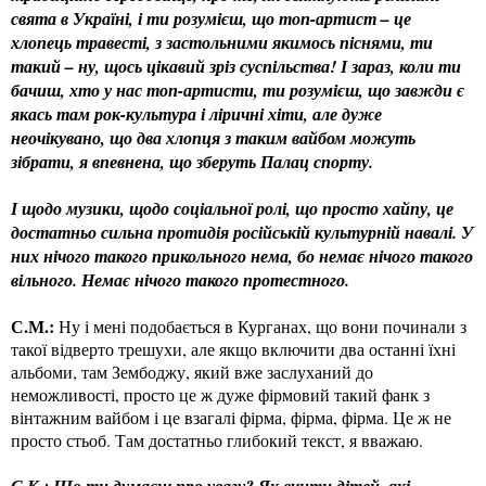
свята в Україні, і ти розумієш, що топ-артист – це
хлопець травесті, з застольними якимось піснями, ти
такий – ну, щось цікавий зріз суспільства! І зараз, коли ти
бачиш, хто у нас топ-артисти, ти розумієш, що завжди є
якась там рок-культура і ліричні хіти, але дуже
неочікувано, що два хлопця з таким вайбом можуть
зібрати, я впевнена, що зберуть Палац спорту.
І щодо музики, щодо соціальної ролі, що просто хайпу, це
достатньо сильна протидія російській культурній навалі. У
них нічого такого прикольного нема, бо немає нічого такого
вільного. Немає нічого такого протестного.
С.М.:
Ну і мені подобається в Курганах, що вони починали з
такої відверто трешухи, але якщо включити два останні їхні
альбоми, там Зембоджу, який вже заслуханий до
неможливості, просто це ж дуже фірмовий такий фанк з
вінтажним вайбом і це взагалі фірма, фірма, фірма. Це ж не
просто стьоб. Там достатньо глибокий текст, я вважаю.
С.К.: Що ти думаєш про увагу? Як вчити дітей, які