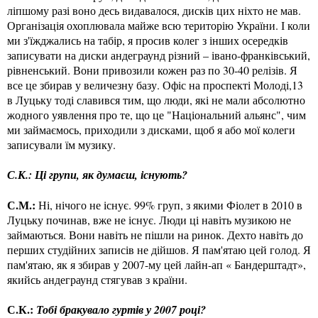
ліпшому разі воно десь видавалося, дисків цих ніхто не мав.
Організація охоплювала майже всю територію України. І коли
ми з'їжджались на табір, я просив колег з інших осередків
записувати на диски андеграунд різний – івано-франківський,
рівненський. Вони привозили кожен раз по 30-40 релізів. Я
все це збирав у величезну базу. Офіс на проспекті Молоді,13
в Луцьку тоді славився тим, що люди, які не мали абсолютно
жодного уявлення про те, що це "Національний альянс", чим
ми займаємось, приходили з дисками, щоб я або мої колеги
записували їм музику.
С.К.: Ці групи, як думаєш, існують?
С.М.:
Ні, нічого не існує. 99% груп, з якими Фіолет в 2010 в
Луцьку починав, вже не існує. Люди ці навіть музикою не
займаються. Вони навіть не пішли на ринок. Дехто навіть до
перших студійних записів не дійшов. Я пам'ятаю цей голод. Я
пам'ятаю, як я збирав у 2007-му цей лайн-ап « Бандерштадт»,
якийсь андеграунд стягував з країни.
С.К.:
Тобі бракувало гуртів у 2007 році?