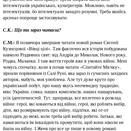
інтелектуалів українських, культрегерів. Можливо, навіть не
інтелектуалів, бо інтелектуали занадто розумні. Треба якийсь
арсенал попроще застосовувати.
С.К.: Що ти зараз читаєш?
С.М.:
Я позавчора завершив читати новий роман Євгенії
Кузнєцової «Вівці цілі». Там фактично вся історія побудована
навколо Різдвяних свят: від Андрія до Миколая, Нового року,
Різдва, Маланки. І там життя героїв вже в умовах війни. Мені
чомусь спочатку, коли я почав читати «Спитайте Мієчку»,
зірнали порівняння із Салі Руні, яка зараз із сучасних західних
авторок, мабуть, моя улюблена. Але тут дуже круто про
український побут, про нашу якусь неочевидну традицію,
мікс України, совка, наших комплексів, наших нашарувань,
усіх ідентичностей. Тут, щоправда, все вплетено в розклад
війни: герої, які ховаються від війни, герої, які роблять вибір,
діти, які розмірковують про війну, підлітки, які от-от
підходять до межі, коли треба цей вибір робити, батьки, які
намагаються їм інвалідність промутити, щоб вони ніколи не
йшли на війну. І Женя про все це пише в новому романі.