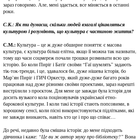
зараз говоримо. Але, мені здається, все міняється в останні
роки.
С.К.: Як ти думаєш, скільки людей взагалі цікавляться
культурою і розуміють, що культура є частиною життя?
С.М.:
Культура – це ж дуже обширне поняття: є масова
культура, є культура більш елітна, якщо її можна так називати,
тому що часи соцмереж почали трошки розмивати всю цю
історію. Бо коли Пиріг і Батіг своїми “Гаї шумлять” задають
тік-ток-тренди, і це, здавалося би, дуже нішева історія, бо
Мар’ян Пиріг і ГИЧ Оркестр, який дуже-дуже багато років
працював над дуже різними своїми проектами, зараз нарешті
вистрілили з проєктом. Для мене це завжди була історія для
досить вузького кола поціновувачів української етно-
барокової культури. І коли такі історії стають попсовими, в
хорошому сенсі, коли пісні використовуються підлітками, які
не завжди вникають, навіть хто це і про що співає…
До речі, недавно була смішна історія: до мене підходить
дівчинка і каже:
“Це ви ж автор звуку про бібліотеку?”
Вона