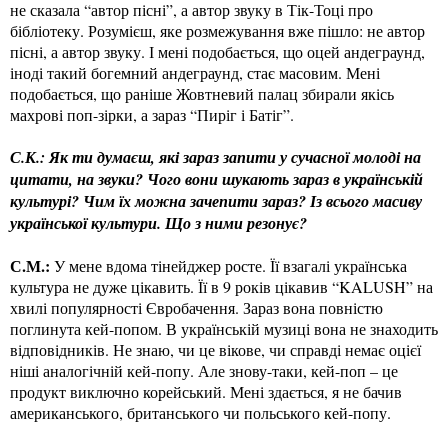
не сказала “автор пісні”, а автор звуку в Тік-Тоці про
бібліотеку. Розумієш, яке розмежування вже пішло: не автор
пісні, а автор звуку. І мені подобається, що оцей андеграунд,
іноді такий богемний андеграунд, стає масовим. Мені
подобається, що раніше Жовтневий палац збирали якісь
махрові поп-зірки, а зараз “Пиріг і Батіг”.
С.К.: Як ти думаєш, які зараз запити у сучасної молоді на
цитати, на звуки? Чого вони шукають зараз в українській
культурі? Чим їх можна зачепити зараз? Із всього масиву
української культури. Що з ними резонує?
С.М.:
У мене вдома тінейджер росте. Її взагалі українська
культура не дуже цікавить. Її в 9 років цікавив “KALUSH” на
хвилі популярності Євробачення. Зараз вона повністю
поглинута кей-попом. В українській музиці вона не знаходить
відповідників. Не знаю, чи це вікове, чи справді немає оцієї
ніші аналогічній кей-попу. Але знову-таки, кей-поп – це
продукт виключно корейський. Мені здається, я не бачив
американського, британського чи польського кей-попу.