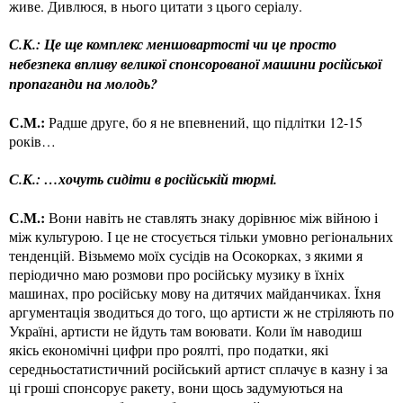
живе. Дивлюся, в нього цитати з цього серіалу.
С.К.: Це ще комплекс меншовартості чи це просто
небезпека впливу великої спонсорованої машини російської
пропаганди на молодь?
С.М.:
Радше друге, бо я не впевнений, що підлітки 12-15
років…
С.К.: …хочуть сидіти в російській тюрмі.
С.М.:
Вони навіть не ставлять знаку дорівнює між війною і
між культурою. І це не стосується тільки умовно регіональних
тенденцій. Візьмемо моїх сусідів на Осокорках, з якими я
періодично маю розмови про російську музику в їхніх
машинах, про російську мову на дитячих майданчиках. Їхня
аргументація зводиться до того, що артисти ж не стріляють по
Україні, артисти не йдуть там воювати. Коли їм наводиш
якісь економічні цифри про роялті, про податки, які
середньостатистичний російський артист сплачує в казну і за
ці гроші спонсорує ракету, вони щось задумуються на