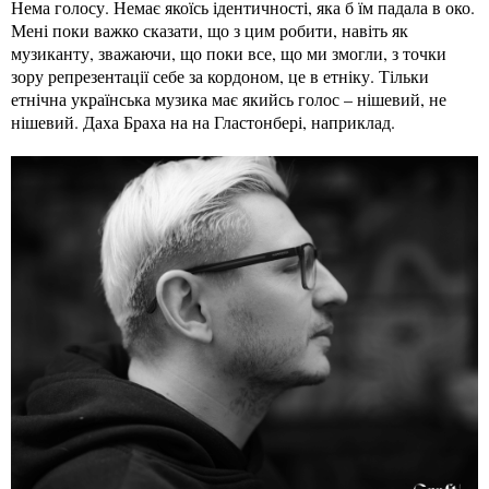
Нема голосу. Немає якоїсь ідентичності, яка б їм падала в око.
Мені поки важко сказати, що з цим робити, навіть як
музиканту, зважаючи, що поки все, що ми змогли, з точки
зору репрезентації себе за кордоном, це в етніку. Тільки
етнічна українська музика має якийсь голос – нішевий, не
нішевий. Даха Браха на на Гластонбері, наприклад.