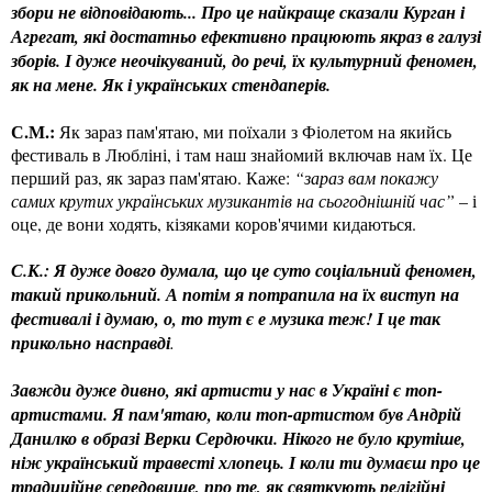
збори не відповідають... Про це найкраще сказали Курган і
Агрегат, які достатньо ефективно працюють якраз в галузі
зборів. І дуже неочікуваний, до речі, їх культурний феномен,
як на мене. Як і українських стендаперів.
С.М.:
Як зараз пам'ятаю, ми поїхали з Фіолетом на якийсь
фестиваль в Любліні, і там наш знайомий включав нам їх. Це
перший раз, як зараз пам'ятаю. Каже:
“зараз вам покажу
самих крутих українських музикантів на сьогоднішній час”
– і
оце, де вони ходять, кізяками коров'ячими кидаються.
С.К.: Я дуже довго думала, що це суто соціальний феномен,
такий прикольний. А потім я потрапила на їх виступ на
фестивалі і думаю, о, то тут є е музика теж! І це так
прикольно насправді
.
Завжди дуже дивно, які артисти у нас в Україні є топ-
артистами. Я пам'ятаю, коли топ-артистом був Андрій
Данилко в образі Верки Сердючки. Нікого не було крутіше,
ніж український травесті хлопець. І коли ти думаєш про це
традиційне середовище, про те, як святкують релігійні