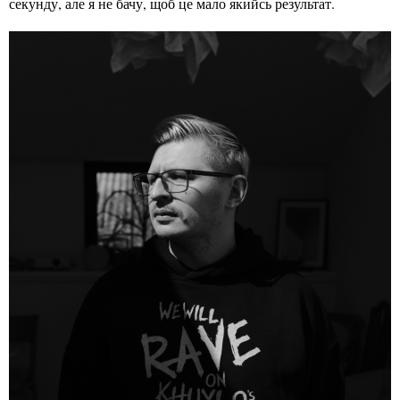
секунду, але я не бачу, щоб це мало якийсь результат.