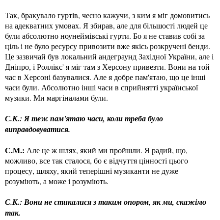
Так, бракувало гуртів, чесно кажучи, з ким я міг домовитись
на адекватних умовах. Я збирав, але для більшості людей це
були абсолютно ноунеймівські гурти. Бо я не ставив собі за
ціль і не було ресурсу привозити вже якісь розкручені бенди.
Це зазвичай був локальний андеграунд Західної України, але і
Дніпро, і Роллікс' я міг там з Херсону привезти. Вони на той
час в Херсоні базувалися. Але я добре пам'ятаю, що це інші
часи були. Абсолютно інші часи в сприйнятті української
музики. Ми маргіналами були.
С.К.: Я теж пам'ятаю часи, коли треба було
виправдовуватися.
С.М.:
Але це ж шлях, який ми пройшли. Я радий, що,
можливо, все так сталося, бо є відчуття цінності цього
процесу, шляху, який теперішні музиканти не дуже
розуміють, а може і розуміють.
С.К.: Вони не стикалися з таким опором, як ми, скажімо
так.