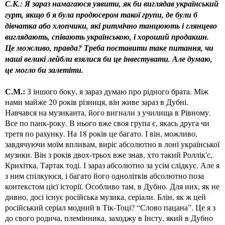
С.К.: Я зараз намагаюся уявити, як би виглядав український
гурт, якщо б я була продюсером такої групи, де були б
дівчатка або хлопчики, які ритмічно танцюють і глянцево
виглядають, співають українською, і хороший продакшн.
Це можливо, правда? Треба поставити таке питання, чи
наші великі лейбли взялися би це інвестувати. Але думаю,
це могло би залетіти.
С.М.:
З іншого боку, я зараз думаю про рідного брата. Між
нами майже 20 років різниця, він живе зараз в Дубні.
Навчався на музиканта, його вигнали з училища в Рівному.
Все по панк-року. В нього вже своя група є, якась друга чи
третя по рахунку. На 18 років це багато. І він, можливо,
завдячуючи моїм впливам, виріс абсолютно в лоні української
музики. Він з років двох-трьох вже знав, хто такий Роллік'с,
Крихітка, Тартак тоді. І зараз абсолютно за усім слідкує. Але я
з ним спілкуюся, і багато його однолітків абсолютно поза
контекстом цієї історії. Особливо там, в Дубно. Для них, як не
дивно, досі існує російська музика, серіали. Блін, як ж цей
російський серіал модний в Тік-Тоці? “Слово пацана”. Це я з
до свого родича, племінника, заходжу в Інсту, який в Дубно