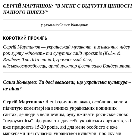
СЕРГІЙ МАРТИНЮК: "В МЕНЕ Є ВІДЧУТТЯ ЦІННОСТІ
НАШОГО ШЛЯХУ"
у розмові із Сашею Кольцовою
КОРОТКИЙ ПРОФІЛЬ
Сергій Мартинюк — український музикант, письменник, лідер
рок-гурту «Фіолет» та супутніх сайд-проєктів (Kolos &
Brothers, ТраТаТа та ін.), громадський діяч,
військовослужбовець, артдиректор фестивалю Бандерштат.
Саша Кольцова: Ти досі вважаєш, що українська культура –
це ніша?
Сергій Мартинюк:
Я епізодично вважаю, особливо, коли я
підчитую коментарі на великих українських новинних
сайтах, де люди з величезним, буду вживати російське слово,
“недоумєнієм” відкривають для себе українських артистів, які
вже працюють 15-20 років, які для мене особисто є вже
маркерами цієї сучасної української культури, про яку ми