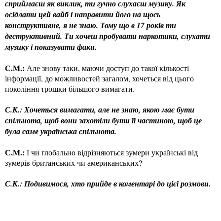
сприймаєш як виклик, ти гучно слухаєш музику. Як
осідлати цей вайб і направити його на щось
конструктивне, я не знаю. Тому що в 17 років ти
деструктивний. Ти хочеш пробувати наркотики, слухати
музику і показувати факи.
С.М.:
Але знову таки, маючи доступ до такої кількості
інформації, до можливостей загалом, хочеться від цього
покоління трошки більшого вимагати.
С.К.: Хочеться вимагати, але не знаю, якою має бути
спільнота, щоб вони захотіли бути її частиною, щоб це
була саме українська спільнота.
С.М.:
І чи глобально відрізняються зумери українські від
зумерів британських чи американських?
С.К.: Подивимося, хто прийде в коментарі до цієї розмови.