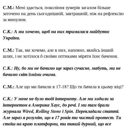
С.М.:
Мені здається, покоління зумерів загалом більше
заточено на день сьогоднішній, завтрашній, ніж на рефлексію
за минулим.
С.К.: А ми хочемо, щоб на них трималася майбутнє
України.
С.М.:
Так, ми хочемо, але в них, напевно, якийсь інший
шлях, і не хотілося б своїми оптиками міряти їхнє бачення.
С.К.: Ну, бо ми не бачимо ще зараз сучасне, мабуть, ми не
бачимо світ їхніми очима.
С.М.:
Але що ми бачили в 17-18? Що ти бачила в цьому віці?
С.К.: У мене не було тоді інтернету. Але ми ходили за
інтернетом в Америка Хаус, до речі. І ми там брали
журнали Wired, Rolling Stone і Spin. Перекладали статті.
Але зараз я розумію, що в 17 років ти чистий протест. Ти
стоїш на краю платформи, ти такий дурний, що все