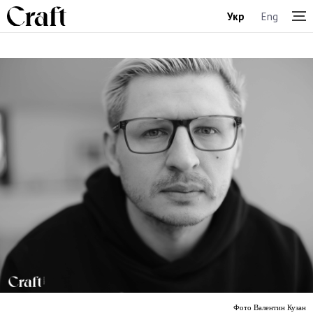
Укр
Eng
Фото Валентин Кузан