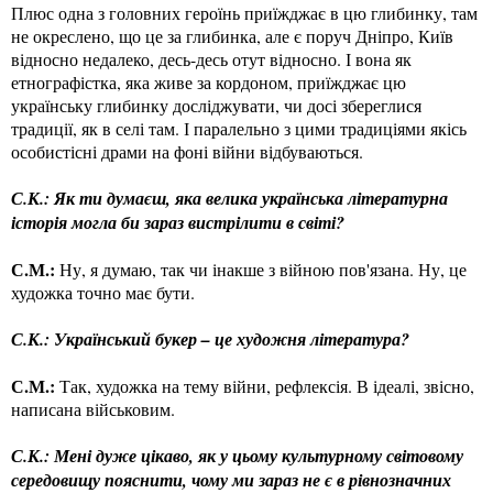
Плюс одна з головних героїнь приїжджає в цю глибинку, там
не окреслено, що це за глибинка, але є поруч Дніпро, Київ
відносно недалеко, десь-десь отут відносно. І вона як
етнографістка, яка живе за кордоном, приїжджає цю
українську глибинку досліджувати, чи досі збереглися
традиції, як в селі там. І паралельно з цими традиціями якісь
особистісні драми на фоні війни відбуваються.
С.К.: Як ти думаєш, яка велика українська літературна
історія могла би зараз вистрілити в світі?
С.М.:
Ну, я думаю, так чи інакше з війною пов'язана. Ну, це
художка точно має бути.
С.К.: Український букер – це художня література?
С.М.:
Так, художка на тему війни, рефлексія. В ідеалі, звісно,
написана військовим.
С.К.: Мені дуже цікаво, як у цьому культурному світовому
середовищу пояснити, чому ми зараз не є в рівнозначних