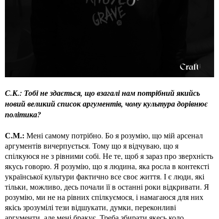
С.К.: Тобі не здається, що взагалі нам потрібний якийсь
новий великий список аргументів, чому культура дорівнює
політика?
С.М.:
Мені самому потрібно. Бо я розумію, що мій арсенал
аргументів вичерпується. Тому що я відчуваю, що я
спілкуюся не з рівними собі. Не те, щоб я зараз про зверхність
якусь говорю. Я розумію, що я людина, яка росла в контексті
української культури фактично все своє життя. І є люди, які
тільки, можливо, десь почали її в останні роки відкривати. Я
розумію, ми не на рівних спілкуємося, і намагаюся для них
якісь зрозумілі тези відшукати, думки, переконливі
аргументи, але мені бракує. Треба збирати якесь коло