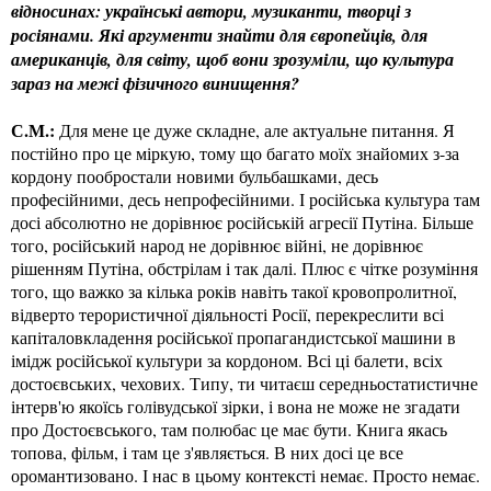
відносинах: українські автори, музиканти, творці з
росіянами. Які аргументи знайти для європейців, для
американців, для світу, щоб вони зрозуміли, що культура
зараз на межі фізичного винищення?
С.М.:
Для мене це дуже складне, але актуальне питання. Я
постійно про це міркую, тому що багато моїх знайомих з-за
кордону пообростали новими бульбашками, десь
професійними, десь непрофесійними. І російська культура там
досі абсолютно не дорівнює російській агресії Путіна. Більше
того, російський народ не дорівнює війні, не дорівнює
рішенням Путіна, обстрілам і так далі. Плюс є чітке розуміння
того, що важко за кілька років навіть такої кровопролитної,
відверто терористичної діяльності Росії, перекреслити всі
капіталовкладення російської пропагандистської машини в
імідж російської культури за кордоном. Всі ці балети, всіх
достоєвських, чехових. Типу, ти читаєш середньостатистичне
інтерв'ю якоїсь голівудської зірки, і вона не може не згадати
про Достоєвського, там полюбас це має бути. Книга якась
топова, фільм, і там це з'являється. В них досі це все
оромантизовано. І нас в цьому контексті немає. Просто немає.