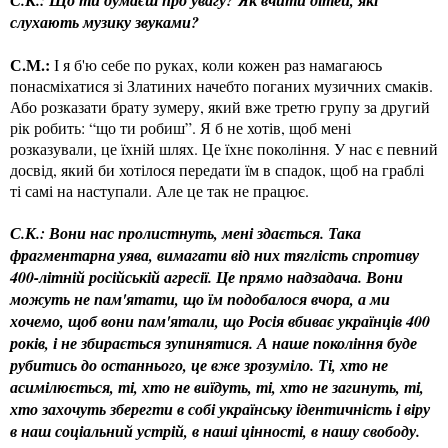
слухають музику звуками?
С.М.:
І я б'ю себе по руках, коли кожен раз намагаюсь
понасміхатися зі Златиних начебто поганих музичних смаків.
Або розказати брату зумеру, який вже третю групу за другий
рік робить: “що ти робиш”. Я б не хотів, щоб мені
розказували, це їхній шлях. Це їхнє покоління. У нас є певний
досвід, який би хотілося передати їм в спадок, щоб на граблі
ті самі на наступали. Але це так не працює.
С.К.: Вони нас пролистнуть, мені здається. Така
фрагментарна уява, вимагати від них тяглість спротиву
400-літній російській агресії. Це прямо надзадача. Вони
можуть не пам'ятати, що їм подобалося вчора, а ми
хочемо, щоб вони пам'ятали, що Росія вбиває українців 400
років, і не збирається зупинятися. А наше покоління буде
рубитись до останнього, це вже зрозуміло. Ті, хто не
асимілюється, ті, хто не виїдуть, ті, хто не загинуть, ті,
хто захочуть зберегти в собі українську ідентичність і віру
в наш соціальний устрій, в наші цінності, в нашу свободу.