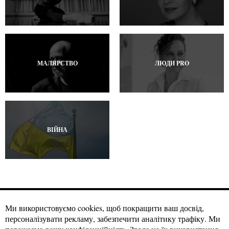
МАЛЯРСТВО
ЛЮДИ PRO
ВІЙНА
Ми використовуємо cookies, щоб покращити ваш досвід,
персоналізувати рекламу, забезпечити аналітику трафіку. Ми
Матеріали craftmagazine.net можна використовувати за вільною
ліцензією
Creative Commons із зазначенням авторства, CC BY.