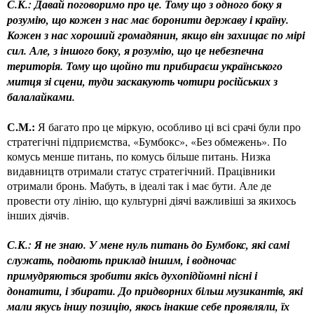
С.К.: Давай поговоримо про це. Тому що з одного боку я
розумію, що кожен з нас має боронити державу і країну.
Кожен з нас хороший громадянин, якщо він захищає по мірі
сил. Але, з іншого боку, я розумію, що це небезпечна
територія. Тому що щойно ти прибираєш українського
митця зі сцени, туди заскакують чотири російських з
балалайками.
С.М.:
Я багато про це міркую, особливо ці всі срачі були про
стратегічні підприємства, «Бумбокс», «Без обмежень». По
комусь менше питань, по комусь більше питань. Низка
видавництв отримали статус стратегічний. Працівники
отримали бронь. Мабуть, в ідеалі так і має бути. Але де
провести оту лінію, що культурні діячі важливіші за якихось
інших діячів.
С.К.: Я не знаю. У мене нуль питань до Бумбокс, які самі
служать, подають приклад іншим, і водночас
примудряються зробити якісь духопідйомні пісні і
донатити, і збирати. До придворних більш музикантів, які
мали якусь іншу позицію, якось інакше себе проявляли, їх