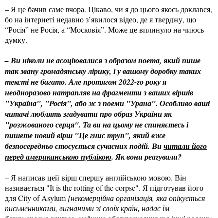
– Я це бачив саме вчора. Цікаво, чи я до цього якось доклався,
бо на інтернеті недавно з’явилося відео, де я тверджу, що
“Росія” не Росія, а “Московія”. Може це вплинуло на чиюсь
думку.
– Ви ніколи не асоціювалися з образом поета, який пише
так звану громадянську лірику, і у вашому доробку таких
тексті не багато. Але протягом 2022-го року я
неодноразово натрапляв на фрагменти з ваших віршів
"Україна", "Росія", або ж з поеми "Урана". Особливо ваші
читачі люблять згадувати про образ України як
"розжованого серця". Та ви на цьому не спиняєтесь і
пишете новий вірш "Це гниє труп", який вже
безпосередньо стосується сучасних подій. Ви
читали його
перед американською публікою
. Як вони реагували?
– Я написав цей вірш спершу англійською мовою. Він
називається "It is the rotting of the corpse". Я підготував його
для City of Asylum
[некомерційна організація, яка опікується
письменниками, вигнаними зі своїх країн, надає їм