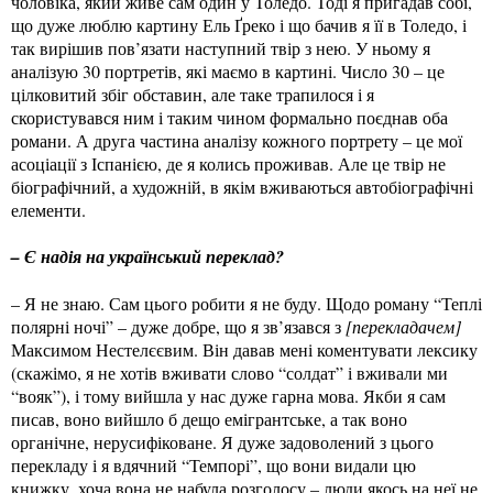
чоловіка, який живе сам один у Толедо. Тоді я пригадав собі,
що дуже люблю картину Ель Ґреко і що бачив я її в Толедо, і
так вирішив пов’язати наступний твір з нею. У ньому я
аналізую 30 портретів, які маємо в картині. Число 30 – це
цілковитий збіг обставин, але таке трапилося і я
скористувався ним і таким чином формально поєднав оба
романи. А друга частина аналізу кожного портрету – це мої
асоціації з Іспанією, де я колись проживав. Але це твір не
біографічний, а художній, в якім вживаються автобіографічні
елементи.
– Є надія на український переклад?
– Я не знаю. Сам цього робити я не буду. Щодо роману “Теплі
полярні ночі” – дуже добре, що я зв’язався з
[перекладачем]
Максимом Нестелєєвим. Він давав мені коментувати лексику
(скажімо, я не хотів вживати слово “солдат” і вживали ми
“вояк”), і тому вийшла у нас дуже гарна мова. Якби я сам
писав, воно вийшло б дещо емігрантське, а так воно
органічне, нерусифіковане. Я дуже задоволений з цього
перекладу і я вдячний “Темпорі”, що вони видали цю
книжку, хоча вона не набула розголосу – люди якось на неї не