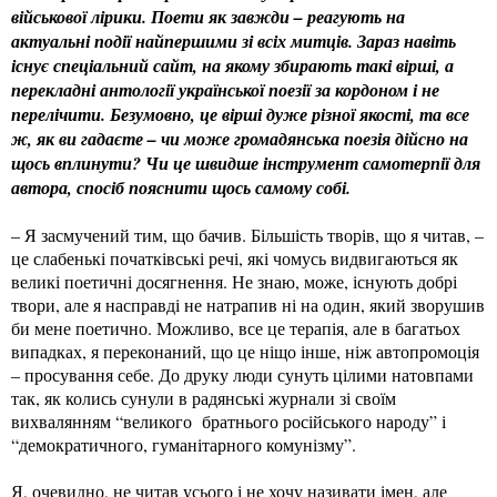
військової лірики. Поети як завжди – реагують на
актуальні події найпершими зі всіх митців. Зараз навіть
існує спеціальний сайт, на якому збирають такі вірші, а
перекладні антології української поезії за кордоном і не
перелічити. Безумовно, це вірші дуже різної якості, та все
ж, як ви гадаєте – чи може громадянська поезія дійсно на
щось вплинути? Чи це швидше інструмент самотерпії для
автора, спосіб пояснити щось самому собі.
– Я засмучений тим, що бачив. Більшість творів, що я читав, –
це слабенькі початківські речі, які чомусь видвигаються як
великі поетичні досягнення. Не знаю, може, існують добрі
твори, але я насправді не натрапив ні на один, який зворушив
би мене поетично. Можливо, все це терапія, але в багатьох
випадках, я переконаний, що це ніщо інше, ніж автопромоція
– просування себе. До друку люди сунуть цілими натовпами
так, як колись сунули в радянські журнали зі своїм
вихвалянням “великого братнього російського народу” і
“демократичного, гуманітарного комунізму”.
Я, очевидно, не читав усього і не хочу називати імен, але