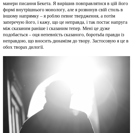
манери писання Бекета. Я вирішив повправлятися в цій його
формі внутрішнього монологу, але я розвинув свій стиль в
іншому напрямку – я роблю певне твердження, а потім
заперечую його, і кажу, що це неправда, і так постає напруга
між сказаним раніше і сказаним тепер. Мені це дуже
подобається – оця непевність сказаного, боротьба правди із
неправдою, що вносить динамізм до твору. Застосовую я це в
обох творах дилогії.