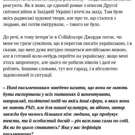
реагують. Як я знаю, це єдиний роман з описом Другої
світової війни в Західній Україні і втечі на захід. Там були
якісь радянські художні твори, але про те, що сталося з
людьми, які потім еміґрували, – такого не було.
До речі, в тому інтерв’ю в Collidescope Джордж питає, чи
мене не гризе сумління, що я перестав писати українською, і я
сказав, що мені дуже вигідно пишеться англійською мовою,
але я готовий коли-небудь перейти на українську, якщо мені
хтось запропонує, але цього не робили ніколи і далі не
роблять. Іншими словами, тут все гаразд, і я абсолютно
задоволений із ситуації.
– Нині письменникам заведено казати, що вони не мають
бути експертами у всіх питаннях й коментувати,
наприклад, політичні події чи якісь інші сфери, в яких вони
не мають PhD, але для нашої культури, як відомо, автор
завжди був чимось більшим ніж людина, що продукує
тексти, та й особистий досвід – річ важлива сама по собі.
Як ви до цього ставитесь? Яка у вас дефініція
письменника?