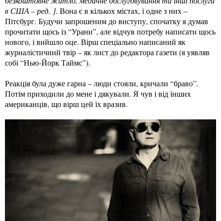
безкоштовне житло, медичне обслуговування та інші послуги
в США – ред.
]
. Вона є в кількох містах, і одне з них –
Пітсбург. Будучи запрошеним до виступу, спочатку я думав
прочитати щось із “Урани”, але відчув потребу написати щось
нового, і вийшло оце. Вірш спеціально написаний як
журналістичний твір – як лист до редактора газети (я уявляв
собі “Нью-Йорк Таймс”).
Реакція була дуже гарна – люди стояли, кричали “браво”.
Потім приходили до мене і дякували. Я чув і від інших
американців, що вірш цей їх вразив.