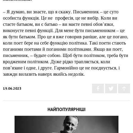
– Я думаю, ви знаєте, що я скажу. Письменник – це суто
особиста функція. Це не професія, це не вибір. Коли ви
стаєте батьком, ви є батько – ви маєте певні обов’язки,
виконуєте певні функції. Для мене бути письменником – це
як бути батьком. Про це я вже говорив раніше, але це погано,
коли поет бере на себе функцію політика. Такі поети стають
поганими поетами й поганими політиками. Якщо ви поет,
письменник, – будьте собою. Щоб бути політиком, треба бути
вродженим політиком. Дуже рідко трапляється, коли
пов’язане і одне, і друге. Гармонійно це не поєднується, і
завжди вилазить наверх якийсь недолік.
19.06.2023
НАЙПОПУЛЯРНІШІ