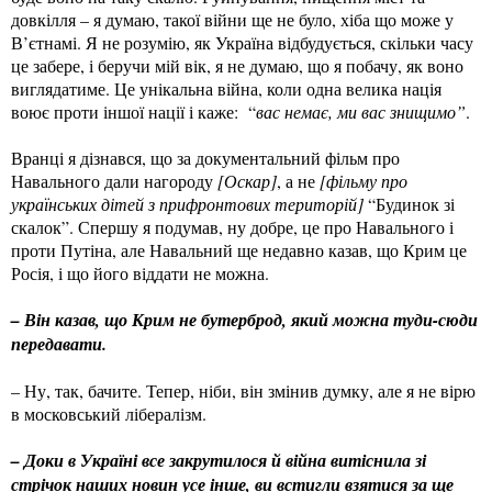
довкілля – я думаю, такої війни ще не було, хіба що може у
В’єтнамі. Я не розумію, як Україна відбудується, скільки часу
це забере, і беручи мій вік, я не думаю, що я побачу, як воно
виглядатиме. Це унікальна війна, коли одна велика нація
воює проти іншої нації і каже: “
вас немає, ми вас знищимо”
.
Вранці я дізнався, що за документальний фільм про
Навального дали нагороду
[Оскар]
, а не
[фільму про
українських дітей з прифронтових територій]
“Будинок зі
скалок”. Спершу я подумав, ну добре, це про Навального і
проти Путіна, але Навальний ще недавно казав, що Крим це
Росія, і що його віддати не можна.
– Він казав, що Крим не бутерброд, який можна туди-сюди
передавати.
– Ну, так, бачите. Тепер, ніби, він змінив думку, але я не вірю
в московський лібералізм.
– Доки в Україні все закрутилося й війна витіснила зі
стрічок наших новин усе інше, ви встигли взятися за ще