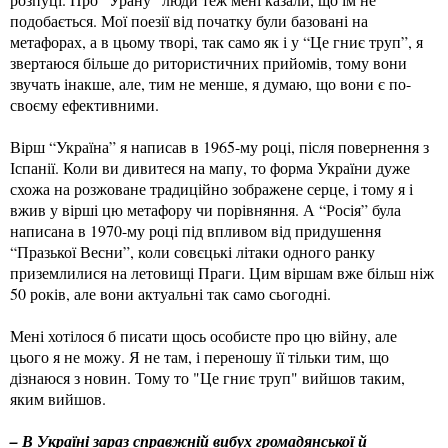
подобається. Мої поезії від початку були базовані на
метафорах, а в цьому творі, так само як і у “Це гниє труп”, я
звертаюся більше до ритористичних прийомів, тому вони
звучать інакше, але, тим не менше, я думаю, що вони є по-
своєму ефективними.
Вірш “Україна” я написав в 1965-му році, після повернення з
Іспанії. Коли ви дивитеся на мапу, то форма України дуже
схожа на розжоване традиційно зображене серце, і тому я і
вжив у вірші цю метафору чи порівняння. А “Росія” була
написана в 1970-му році під впливом від придушення
“Празької Весни”, коли совєцькі літаки одного ранку
приземлилися на летовищі Праги. Цим віршам вже більш ніж
50 років, але вони актуальні так само сьогодні.
Мені хотілося б писати щось особисте про цю війну, але
цього я не можу. Я не там, і переношу її тільки тим, що
дізнаюся з новин. Тому то "Це гниє труп" вийшов таким,
яким вийшов.
– В Україні зараз справжній вибух громадянської й