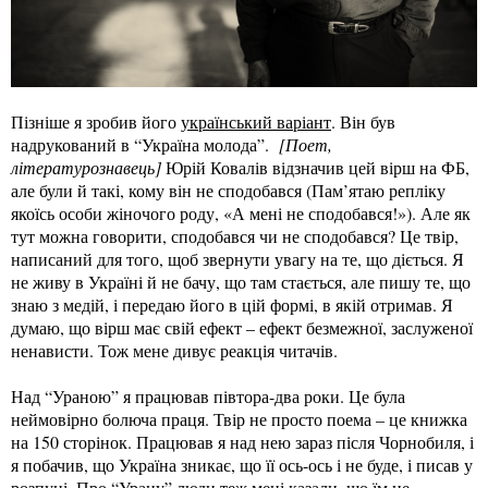
Пізніше я зробив його
український варіант
. Він був
надрукований в “Україна молода”.
[Поет,
літературознавець]
Юрій Ковалів відзначив цей вірш на ФБ,
але були й такі, кому він не сподобався (Пам’ятаю репліку
якоїсь особи жіночого роду, «А мені не сподобався!»). Але як
тут можна говорити, сподобався чи не сподобався? Це твір,
написаний для того, щоб звернути увагу на те, що діється. Я
не живу в Україні й не бачу, що там стається, але пишу те, що
знаю з медій, і передаю його в цій формі, в якій отримав. Я
думаю, що вірш має свій ефект – ефект безмежної, заслуженої
ненависти. Тож мене дивує реакція читачів.
Над “Ураною” я працював півтора-два роки. Це була
неймовірно болюча праця. Твір не просто поема – це книжка
на 150 сторінок. Працював я над нею зараз після Чорнобиля, і
я побачив, що Україна зникає, що її ось-ось і не буде, і писав у
розпуці. Про “Урану” люди теж мені казали, що їм не