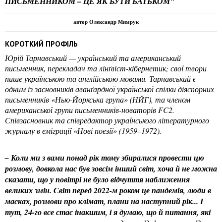
ПИСЬМЕННИКОМ – ЦЕ ЯК БУТИ БАТЬКОМ"
автор Олександр Мимрук
КОРОТКИЙ ПРОФІЛЬ
Юрій Тарнавський — український та американський
письменник, перекладач та лінґвіст-кібернетик; свої твори
пише українською та англійською мовами. Тарнавський є
одним із засновників аванґардної української спілки діяспорних
письменників «Нью-Йоркська група» (НЙГ), та членом
американської групи письменників-новаторів FC2.
Співзасновник та співредактор українського літературного
журналу в еміграції «Нові поезії» (1959–1972).
– Коли ми з вами понад рік тому збиралися провести цю
розмову, довкола нас був зовсім інший світ, хоча й не можна
сказати, що у повітрі не було відчуття наближення
великих змін. Світ перед 2022-м роком це пандемія, люди в
масках, розмови про клімат, плани на наступний рік... І
тут, 24-го все стає інакшим, і я думаю, що й питання, які