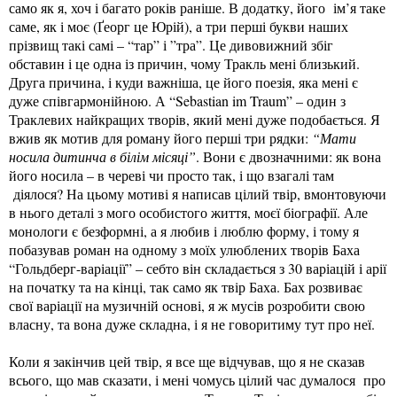
само як я, хоч і багато років раніше. В додатку, його ім’я таке
саме, як і моє (Ґеорг це Юрій), а три перші букви наших
прізвищ такі самі – “тар” і ”тра”. Це дивовижний збіг
обставин і це одна із причин, чому Тракль мені близький.
Друга причина, і куди важніша, це його поезія, яка мені є
дуже співгармонійною. А “Sebastian im Traum” – один з
Траклевих найкращих творів, який мені дуже подобається. Я
вжив як мотив для роману його перші три рядки:
“Мати
носила дитинча в білім місяці”
. Вони є двозначними: як вона
його носила – в череві чи просто так, і що взагалі там
діялося? На цьому мотиві я написав цілий твір, вмонтовуючи
в нього деталі з мого особистого життя, моєї біографії. Але
монологи є безформні, а я любив і люблю форму, і тому я
побазував роман на одному з моїх улюблених творів Баха
“Гольдберг-варіації” – себто він складається з 30 варіацій і арії
на початку та на кінці, так само як твір Баха. Бах розвиває
свої варіації на музичній основі, я ж мусів розробити свою
власну, та вона дуже складна, і я не говоритиму тут про неї.
Коли я закінчив цей твір, я все ще відчував, що я не сказав
всього, що мав сказати, і мені чомусь цілий час думалося про