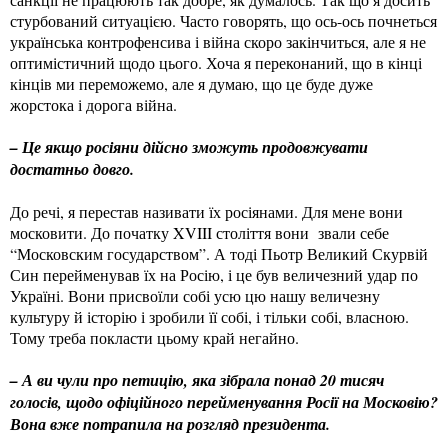
стурбований ситуацією. Часто говорять, що ось-ось почнеться
українська контрофенсива і війна скоро закінчиться, але я не
оптимістичний щодо цього. Хоча я переконаний, що в кінці
кінців ми переможемо, але я думаю, що це буде дуже
жорстока і дорога війна.
– Це якщо росіяни дійсно зможуть продовжувати
достатньо довго.
До речі, я перестав називати їх росіянами. Для мене вони
московити. До початку XVIII століття вони звали себе
“Московским государством”. А тоді Пьотр Великий Скурвій
Син перейменував їх на Росію, і це був величезний удар по
Україні. Вони присвоїли собі усю цю нашу величезну
культуру й історію і зробили її собі, і тільки собі, власною.
Тому треба покласти цьому край негайно.
– А ви чули про петицію, яка зібрала понад 20 тисяч
голосів, щодо офіційного перейменування Росії на Московію?
Вона вже потрапила на розгляд президента.