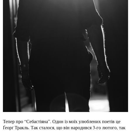
Тепер про “Себастіяна”. Один із моїх улюблених поетів це
Ґеорґ Тракль. Так сталося, що він народився 3-го лютого, так