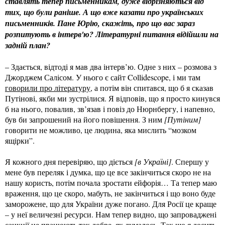
ставлять тепер письменникам, дуже відрізняються від
тих, що були раніше. А що вже казати про українських
письменників. Пане Юрію, скажіть, про що вас зараз
розпитують в інтерв'ю? Літературні питання відійшли на
задній план?
– Здається, відтоді я мав два інтерв’ю. Одне з них – розмова з
Джорджем Салiсом. У нього є сайт Collidescope, і ми там
говорили про літературу
, а потім він спитався, що б я сказав
Путінові, якби ми зустрілися. Я відповів, що я просто кинувся
б на нього, повалив, зв’язав і повіз до Нюрнбергу, і напевно,
був би запрошений на його повішення. З ним
[Путіним]
говорити не можливо, це людина, яка мислить “мозком
ящірки”.
Я кожного дня перевіряю, що діється
[в Україні]
. Спершу у
мене був переляк і думка, що це все закінчиться скоро не на
нашу користь, потім почала зростати ейфорія… Та тепер маю
враження, що це скоро, мабуть, не закінчиться і що воно буде
заморожене, що для України дуже погано. Для Росії це краще
– у неї величезні ресурси. Нам тепер видно, що запроваджені
санкції не працюють так добре, як думалось. Так що я досить