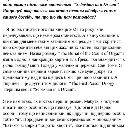
один роман після вже закінченого “Sebastian in a Dream”.
Якщо цей твір також вважати певним відображенням
вашого досвіду, то про що він нам розповідає?
– Я почав писати його під кінець 2021-го року, але
передчуваючи, що незабаром станеться. А з вибухом війни,
він став для мене таким затишним місцем, де я міг скритися,
щоб охоронити себе від цих жахливих вістей, які приходили
день за днем. Назва роману “The Burial of the Count of Orgaz” і
взята з одної з найкращих картин Ель Ґреко, яка знаходиться в
[іспанському]
місті Толедо у маленькій церковці Сан-Томе. Я
саме закінчив перший варіант, і якщо все буде добре, то
працюватиму над ним ще десь 6 місяців, щоб закінчити. А
твір цей – це другий том дилогії “The First Person Dilogy”,
першим якої є “Sebastian in a Dream”.
Я не пам’ятаю, як постав перший роман. Мабуть, з потреби
писати щось особисте, що підказує “Дилогія від Першої
особи”, тому що написаний він, як і другий, від першої особи,
тобто “я”. Породжений він безпосередньо моїм оповіданням
“Батько” зі збірки “Короткі хвости”, яке постало під впливом