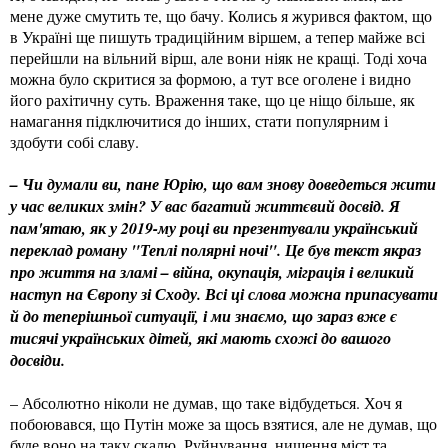
мене дуже смутить те, що бачу. Колись я журився фактом, що
в Україні ще пишуть традиційним віршем, а тепер майже всі
перейшли на вільний вірш, але вони ніяк не кращі. Тоді хоча
можна було скритися за формою, а тут все оголене і видно
його рахітичну суть. Враження таке, що це ніщо більше, як
намагання підключитися до інших, стати популярним і
здобути собі славу.
– Чи думали ви, пане Юрію, що вам знову доведеться жити
у час великих змін? У вас багатий життєвий досвід. Я
пам'ятаю, як у 2019-му році ви презентували український
переклад роману "Теплі полярні ночі". Це був текст якраз
про життя на зламі – війна, окупація, міграція і великий
наступ на Європу зі Сходу. Всі ці слова можна припасувати
й до теперішньої ситуації, і ми знаємо, що зараз вже є
тисячі українських дітей, які мають схожі до вашого
досвіди.
– Абсолютно ніколи не думав, що таке відбудеться. Хоч я
побоювався, що Путін може за щось взятися, але не думав, що
буде воно на таку скалю. Руйнування, нищення міст та