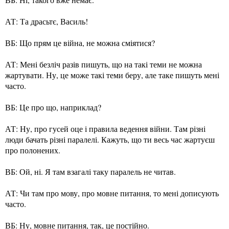
АТ: Та драсьтє, Василь!
ВБ: Що прям це війна, не можна сміятися?
АТ: Мені безліч разів пишуть, що на такі теми не можна
жартувати. Ну, це може такі теми беру, але таке пишуть мені
часто.
ВБ: Це про що, наприклад?
АТ: Ну, про гусей оце і правила ведення війни. Там різні
люди бачать різні паралелі. Кажуть, що ти весь час жартуєш
про полонених.
ВБ: Ой, ні. Я там взагалі таку паралель не читав.
АТ: Чи там про мову, про мовне питання, то мені дописують
часто.
ВБ: Ну, мовне питання, так, це постійно.