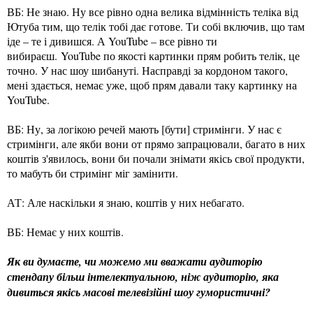
ВБ: Не знаю. Ну все рівно одна велика відмінність теліка від
Ютуба тим, що телік тобі дає готове. Ти собі включив, що там
іде – те і дивишся. А YouTube – все рівно ти
вибираєш. YouTube по якості картинки прям робить телік, це
точно. У нас шоу шибануті. Насправді за кордоном такого,
мені здається, немає уже, щоб прям давали таку картинку на
YouTube.
ВБ: Ну, за логікою речей мають [бути] стримінги. У нас є
стримінги, але якби вони от прямо запрацювали, багато в них
коштів з'явилось, вони би почали знімати якісь свої продукти,
то мабуть би стримінг міг замінити.
АТ: Але наскільки я знаю, коштів у них небагато.
ВБ: Немає у них коштів.
Як ви думаєте, чи можемо ми вважати аудиторію
стендапу більш інтелектуальною, ніж аудиторію, яка
дивиться якісь масові телевізійні шоу гумористичні?