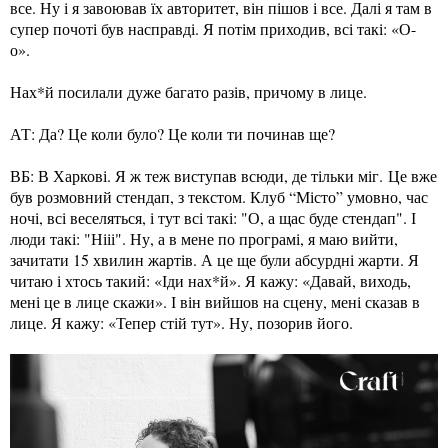
все. Ну і я завоював їх авторитет, він пішов і все. Далі я там в
супер почоті був насправді. Я потім приходив, всі такі: «О-
о».
Нах*й посилали дуже багато разів, причому в лице.
АТ: Да? Це коли було? Це коли ти починав ще?
ВБ: В Харкові. Я ж теж виступав всюди, де тільки міг. Це вже
був розмовний стендап, з текстом. Клуб “Місто” умовно, час
ночі, всі веселяться, і тут всі такі: "О, а щас буде стендап". І
люди такі: "Нііі". Ну, а в мене по програмі, я маю вийти,
зачитати 15 хвилин жартів. А це ще були абсурдні жарти. Я
читаю і хтось такий: «Іди нах*й». Я кажу: «Давай, виходь,
мені це в лице скажи». І він вийшов на сцену, мені сказав в
лице. Я кажу: «Тепер стій тут». Ну, позорив його.