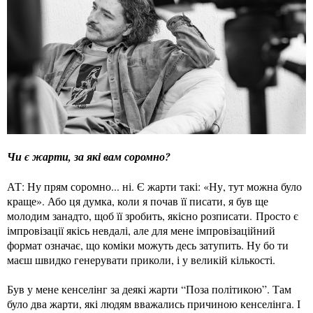
Чи є жарти, за які вам соромно?
АТ: Ну прям соромно... ні. Є жарти такі: «Ну, тут можна було
краще». Або ця думка, коли я почав її писати, я був ще
молодим занадто, щоб її зробить, якісно розписати. Просто є
імпровізації якісь невдалі, але для мене імпровізаційний
формат означає, що коміки можуть десь затупить. Ну бо ти
маєш швидко генерувати приколи, і у великій кількості.
Був у мене кенселінг за деякі жарти “Поза політикою”. Там
було два жарти, які людям вважались причиною кенселінга. І