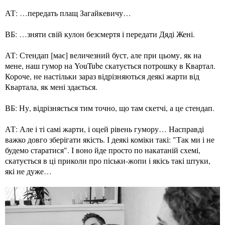
АТ: …передать плащ Загайкевичу…
ВБ: …зняти свій кулон безсмертя і передати Дяді Жені.
АТ: Стендап [має] величезний буст, але при цьому, як на
мене, наш гумор на YouTube скатується потрошку в Квартал.
Короче, не настільки зараз відрізняються деякі жарти від
Квартала, як мені здається.
ВБ: Ну, відрізняється тим точно, що там скетчі, а це стендап.
АТ: Але і ті самі жарти, і оцей рівень гумору… Насправді
важко довго зберігати якість. І деякі коміки такі: "Так ми і не
будемо старатися". І воно йде просто по накатаній схемі,
скатується в ці приколи про піськи-жопи і якісь такі штуки,
які не дуже…