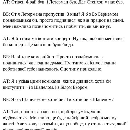
АТ: Стівен Фрай був, і Летерман був, Даг Стенхоп у нас був.
ВБ: От я Летермана пропустив. З ким? Я б з Бо Бернемом
познайомився би, просто подивився, як він працює на сцені.
Мені важливо познайомитись і побачити, як він існує.
АТ: Я б з ним хотів зняти концерт. Ну так, щоб він мені зняв
би концерт. Це конєшно було би да.
ВБ: Навіть не комерційно. Просто познайомитись,
подивитися, як людина думає. Ну, типу: як існує людина,
роботи якої тебе надихають. Оце типу прикольно.
АТ: Я з усіма цими коміками, яких я дивився, хотів би
виступити – і з Шапелом, і з Білом Бьором.
ВБ: Я б з Шапелом не хотів би. Ти хотів би з Шапелом?
АТ: Так, просто заради того, щоб зрозуміть, як це
відбувається. Можливо, це буде найгірший вечір в моєму
житті. Але я хочу зрозуміти, а що вобще, ну от, несеться, який
рівень вобще енергії, як він…