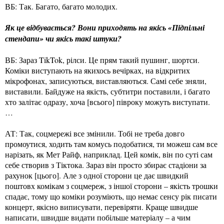
ВБ: Так. Багато, багато молодих.
Як це відбувається? Вони приходять на якісь «Підпільні
стендапи» чи якісь такі штуки?
ВБ: Зараз TikTok, рілси. Це прям такий пушинг, шортси.
Коміки виступають на якихось вечірках, на відкритих
мікрофонах, записуються, виставляються. Самі себе зняли,
виставили. Байдуже на якість, субтитри поставили, і багато
хто залітає одразу, хоча [всього] півроку можуть виступати.
…
АТ: Так, соцмережі все змінили. Тобі не треба довго
промоутися, ходить там комусь подобатися, ти можеш сам все
нарізать, як Мет Райф, наприклад. Цей комік, він по суті сам
себе створив з Тіктока. Зараз він просто збирає стадіони за
рахунок [цього]. Але з одної сторони це дає швидкий
поштовх комікам з соцмереж, з іншої сторони – якість трошки
спадає, тому що коміки розуміють, що немає сенсу рік писати
концерт, якісно виписувати, перевіряти. Краще швидше
написати, швидше видати побільше матеріалу – а чим