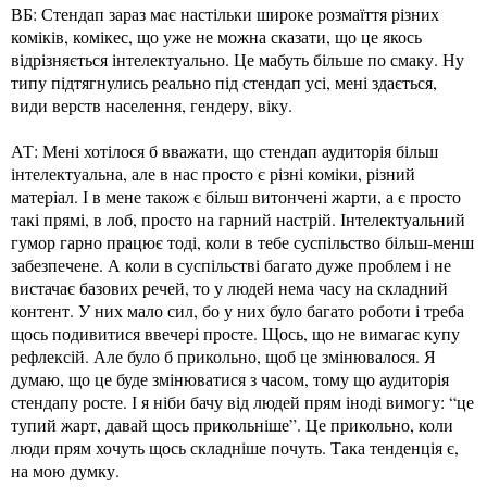
ВБ: Стендап зараз має настільки широке розмаїття різних
коміків, комікес, що уже не можна сказати, що це якось
відрізняється інтелектуально. Це мабуть більше по смаку. Ну
типу підтягнулись реально під стендап усі, мені здається,
види верств населення, гендеру, віку.
АТ: Мені хотілося б вважати, що стендап аудиторія більш
інтелектуальна, але в нас просто є різні коміки, різний
матеріал. І в мене також є більш витончені жарти, а є просто
такі прямі, в лоб, просто на гарний настрій. Інтелектуальний
гумор гарно працює тоді, коли в тебе суспільство більш-менш
забезпечене. А коли в суспільстві багато дуже проблем і не
вистачає базових речей, то у людей нема часу на складний
контент. У них мало сил, бо у них було багато роботи і треба
щось подивитися ввечері просте. Щось, що не вимагає купу
рефлексій. Але було б прикольно, щоб це змінювалося. Я
думаю, що це буде змінюватися з часом, тому що аудиторія
стендапу росте. І я ніби бачу від людей прям іноді вимогу: “це
тупий жарт, давай щось прикольніше”. Це прикольно, коли
люди прям хочуть щось складніше почуть. Така тенденція є,
на мою думку.