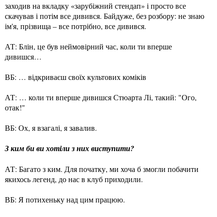
заходив на вкладку «зарубіжний стендап» і просто все
скачував і потім все дивився. Байдуже, без розбору: не знаю
ім'я, прізвища – все потрібно, все дивився.
АТ: Блін, це був неймовірний час, коли ти вперше
дивишся…
ВБ: … відкриваєш своїх культових коміків
АТ: … коли ти вперше дивишся Стюарта Лі, такий: "Ого,
отак!"
ВБ: Ох, я взагалі, я завалив.
З ким би ви хотіли з них виступити?
АТ: Багато з ким. Для початку, ми хоча б змогли побачити
якихось легенд, до нас в клуб приходили.
ВБ: Я потихеньку над цим працюю.