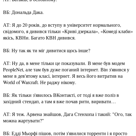
ВБ: Дональда Дака.
АТ: Я до 20 років, до вступу в університет нормального,
свідомого, я дивився тільки «Криві дзеркала», «Комеді клаби»
якісь, КВНи. Багато КВН дивився.
ВБ: Ну так як ти міг дивитися щось інше?
АТ: Ну да, в мене тільки це показували. В мене був модем
PeopleNet, але там був дуже поганий інтернет. Він з'явився у
мене в дев'ятому класі, інтернет. Я весь його витратив на
World of Warcraft. Не раджу нікому.
ВБ: Як тільки з'явилось ВКонтакті, от тоді я вже поліз в
західний стендап, а там я вже почав рити, виривати…
АТ: Я теж. Арвена знайшов, Дага Стенхопа і такий: "Ого, так
можна жартувати?"
ВБ: Едді Мьорфі пішов, потім з'явилися торренти і я просто