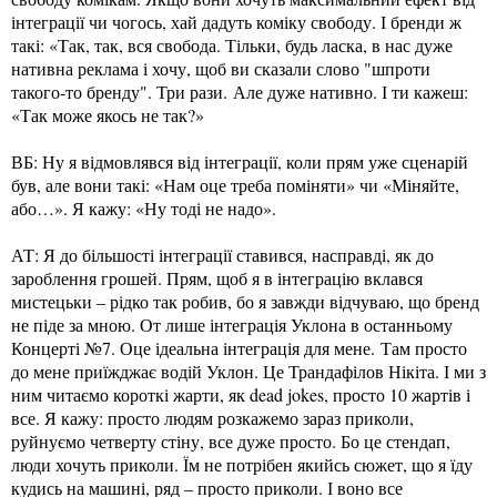
інтеграції чи чогось, хай дадуть коміку свободу. І бренди ж
такі: «Так, так, вся свобода. Тільки, будь ласка, в нас дуже
нативна реклама і хочу, щоб ви сказали слово "шпроти
такого-то бренду". Три рази. Але дуже нативно. І ти кажеш:
«Так може якось не так?»
ВБ: Ну я відмовлявся від інтеграції, коли прям уже сценарій
був, але вони такі: «Нам оце треба поміняти» чи «Міняйте,
або…». Я кажу: «Ну тоді не надо».
АТ: Я до більшості інтеграції ставився, насправді, як до
зароблення грошей. Прям, щоб я в інтеграцію вклався
мистецьки – рідко так робив, бо я завжди відчуваю, що бренд
не піде за мною. От лише інтеграція Уклона в останньому
Концерті №7. Оце ідеальна інтеграція для мене. Там просто
до мене приїжджає водій Уклон. Це Трандафілов Нікіта. І ми з
ним читаємо короткі жарти, як dead jokes, просто 10 жартів і
все. Я кажу: просто людям розкажемо зараз приколи,
руйнуємо четверту стіну, все дуже просто. Бо це стендап,
люди хочуть приколи. Їм не потрібен якийсь сюжет, що я їду
кудись на машині, ряд – просто приколи. І воно все