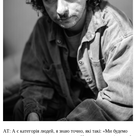
АТ: А є категорія людей, я знаю точно, які такі: «Ми будемо