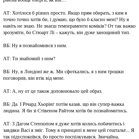
АТ: Хотілося б різних просто. Якщо прям обирать, з ким я
точно точно хотів би, і думаю, що було б класно мені? Ну я
навіть не знаю. Не знаєш темпераменти коміків? От так важко
зрозуміти, бо Стюарт Лі – кажуть, він дуже занощивий тип.
ВБ: Ну я познайомився з ним.
АТ: Ти знайомий з ним?
ВБ: Ну, в Лондоні же ж. Ми сфоткались, я з ним трошки
поговорив, він втік від мене.
АТ: А, ну от це також доповнювало цей образ.
ВБ: Да. І Річард Хьорінг потім казав, що він супер-важка
людина. Я би зі Стівеном Райтом хотів би познайомитись.
АТ: З Дагом Стенхопом я дуже хотів колись побачитись і
завдяки Васі я зміг. Тому в принципі в мене цей гештальт... Я
так підуспокоївся, бо просто поспілкувався. Звичайна,