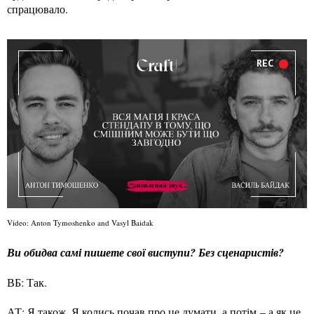
спрацювало.
REC
Video: Anton Tymoshenko and Vasyl Baidak
Ви обидва самі пишете свої виступи? Без сценаристів?
ВБ: Так.
АТ: Я також. Я колись почав про це думати, а потім – а як це