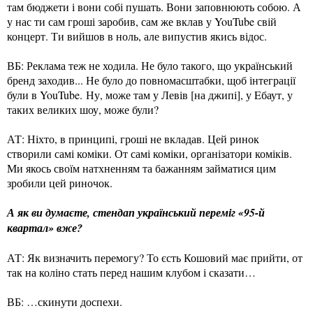
там бюджети і вони собі пушать. Вони заповнюють собою. А
у нас ти сам гроші заробив, сам же вклав у YouTube свій
концерт. Ти вийшов в ноль, але випустив якись відос.
ВБ: Реклама теж не ходила. Не було такого, що український
бренд заходив... Не було до повномасштабки, щоб інтеграції
були в YouTube. Ну, може там у Левів [на джипі], у Eбаут, у
таких великих шоу, може були?
АТ: Ніхто, в принципі, гроші не вкладав. Цей ринок
створили самі коміки. От самі коміки, організатори коміків.
Ми якось своїм натхненням та бажанням займатися цим
зробили цей риночок.
А як ви думаєте, стендап український переміг «95-й
квартал» вже?
АТ: Як визначить перемогу? То єсть Кошовий має прийти, от
так на коліно стать перед нашим клубом і сказати…
ВБ: …скинути доспехи.