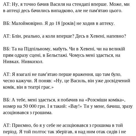
АТ: Ну, я точно бачив Василя на стендапі вперше. Може, ми
в аптеці десь бачились випадково, але не пам'ятаю цього.
ВБ: Малоймовірно. Я до 18 [років] не ходив в аптеку.
АТ: Блін, реально, а коли вперше? Десь в Хевені, напевно?
ВБ: Та на Підпільному, мабуть. Чи в Хевені, чи на великій
прям одразу сцені, в Бельєтажі. Чомусь мені здається, на
Нивках. Нивкихол.
АТ: Я взагалі не памʼятаю перше враження, що там було,
чесно кажучи. Я поняв: «Ну, це Василь, він уже досвідчений
комік, він в театрі грає.»
ВБ: А тебе, мені здається, я побачив на «Розсміши коміка»,
номер на 50 000 грн. І я такий: «Вау!» Ти у мене, бачиш, зразу
асоціювався з грошима.
АТ: Приємно, бо я у себе не асоціювався з грошима в той
період. Я той полтос так зберігав, я над ним отак сидів і не