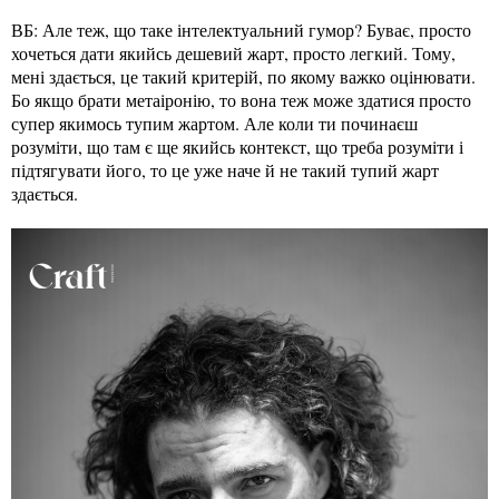
ВБ: Але теж, що таке інтелектуальний гумор? Буває, просто
хочеться дати якийсь дешевий жарт, просто легкий. Тому,
мені здається, це такий критерій, по якому важко оцінювати.
Бо якщо брати метаіронію, то вона теж може здатися просто
супер якимось тупим жартом. Але коли ти починаєш
розуміти, що там є ще якийсь контекст, що треба розуміти і
підтягувати його, то це уже наче й не такий тупий жарт
здається.