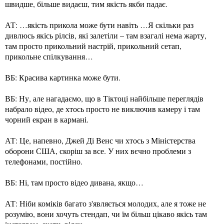
швидше, більше видаєш, тим якість якби падає.
АТ: …якість прикола може бути навіть …Я скільки раз
дивлюсь якісь рілсів, які залетіли – там взагалі нема жарту,
там просто прикольний настрій, прикольний сетап,
прикольне спілкування…
ВБ: Красива картинка може бути.
ВБ: Ну, але нагадаємо, що в Тіктоці найбільше переглядів
набрало відео, де хтось просто не виключив камеру і там
чорний екран в кармані.
АТ: Це, напевно, Джей Ді Венс чи хтось з Міністерства
оборони США, скоріш за все. У них вєчно проблеми з
телефонами, постійно.
ВБ: Ні, там просто відео дивана, якщо…
АТ: Ніби коміків багато з'являється молодих, але я тоже не
розумію, вони хочуть стендап, чи їм більш цікаво якісь там