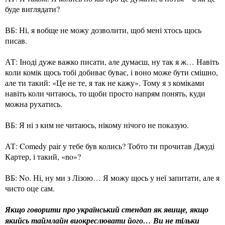
буде виглядати?
ВБ: Ні, я вобще не можу дозволити, щоб мені хтось щось
писав.
АТ: Іноді дуже важко писати, але думаєш, ну так я ж… Навіть
коли комік щось тобі добиває буває, і воно може бути смішно,
але ти такий: «Це не те, я так не кажу». Тому я з коміками
навіть коли читаюсь, то щоби просто напрям понять, куди
можна рухатись.
ВБ: Я ні з ким не читаюсь, нікому нічого не показую.
АТ: Comedy pair у тебе був колись? Тобто ти прочитав Джуді
Картер, і такий, «no»?
ВБ: No. Ні, ну ми з Лізою… Я можу щось у неї запитати, але я
чисто оце сам.
Якщо говорити про український стендап як явище, якщо
якийсь таймлайн виокреслювати його… Ви не тільки