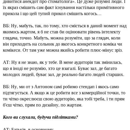
дивитися анекдот про стоматолога». Це дуже розумні люди. І
їх якраз смішить сам факт існування настільки примітивного
прикола і що цей тупий прикол смішить когось…
ВБ: Ну, мабуть, так, по тому, хто сміється в даний момент над
якимось жартом, я б не став би оцінювати рівень інтелекту
глядача, точно. Мабуть, можна розуміти, що за глядач, коли
він приходить на сольник до якогось конкретного коміка чи
комікеси. От там уже можна якийсь робити плюс-мінус зріз.
АТ: Ну я не знаю, як у тебе. В мене аудиторія так змінилась,
що я іноді не розумію, хто це взагалі. Буває зал, де багато
молодих людей, буває зал, де реально багато людей старших.
ВБ: Ну, ми от з Антоном самі робимо стендап і якось само
підтягується. А якщо ж це робити все з комерційної точки, то
ти чітко окреслюєш свою аудиторію, яка тобі треба, і ти прям
б'єш чітко, прям по дизайну, по жартам.
Кого ви слухали, будучи підлітками?
АТ: Батьків, в основному.