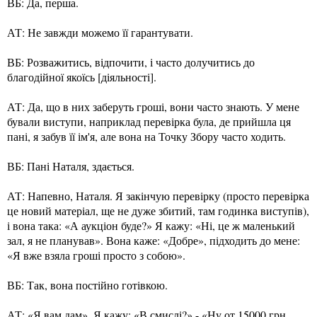
ВБ: Да, перша.
АТ: Не завжди можемо її гарантувати.
ВБ: Розважитись, відпочити, і часто долучитись до
благодійної якоїсь [діяльності].
АТ: Да, що в них заберуть гроші, вони часто знають. У мене
бували виступи, наприклад перевірка була, де прийшла ця
пані, я забув її ім'я, але вона на Точку Збору часто ходить.
ВБ: Пані Наталя, здається.
АТ: Напевно, Наталя. Я закінчую перевірку (просто перевірка
це новий матеріал, ще не дуже збитий, там годинка виступів),
і вона така: «А аукціон буде?» Я кажу: «Ні, це ж маленький
зал, я не планував». Вона каже: «Добре», підходить до мене:
«Я вже взяла гроші просто з собою».
ВБ: Так, вона постійно готівкою.
АТ: «Я вам дам». Я кажу: «В смислі?» - «Ну от 15000 грн,