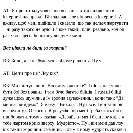
АТ: Я просто задумався, що весь негавтив виключно в
інтернеті насправді. Він задіває, але він весь в інтернеті. А
вживу, щоб мені підійшли і сказали, що так нельзя жартувати
– ні разу такого не було. І я вже такий, блін, реально, хоч би
раз хтось десь. Бо вживу всі дуже милі.
Вас ніколи не били за жарти?
ВБ: Били, але це було моє свідоме рішення. Ну я…
АТ: Це ти про це? Лоу кік?
ВБ: Ми виступали в “Восьмиугольнике”. І після нас мали
бути бої без правил, і там було багато бійців. І там ці бійці
дуже щось шуміли, я їм зробив зауваження, і вони такі: "Да
ми щас вийдемо". Я кажу: "Виходь". Ну і все. І він зайшов
всередину в Октагон. Я розумію, що мені треба якось його
приборкати, тому я сказав: «Давай, ти мені б'єш лоу кік, а я
тебе жартом крию зверху. Мудрістю». Ну і він мені дав лоу
кік такий хороший, смачний. Потім я йому мудрість сказав, і