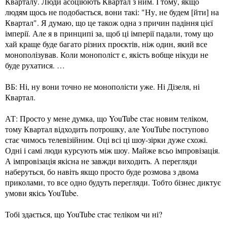
Кварталу. Люди асоціюють Квартал з ним. І тому, якщо
людям щось не подобається, вони такі: "Ну, не будем [йти] на
Квартал". Я думаю, що це також одна з причин падіння цієї
імперії. Але я в принципі за, щоб ці імперії падали, тому що
хай краще буде багато різних проєктів, ніж один, який все
монополізував. Коли монополіст є, якість вобще нікуди не
буде рухатися. …
ВБ: Ні, ну вони точно не монополісти уже. Ні Дізеля, ні
Квартал.
АТ: Просто у мене думка, що YouTube стає новим теліком,
тому Квартал відходить потрошку, але YouTube поступово
стає чимось телевізійним. Оці всі ці шоу-зірки дуже схожі.
Одні і самі люди курсують між шоу. Майже всьо імпровізація.
А імпровізація якісна не завжди виходить. А перегляди
наберуться, бо навіть якщо просто буде розмова з двома
приколами, то все одно будуть перегляди. Тобто бізнес диктує
умови якісь YouTube.
Тобі здається, що YouTube стає теліком чи ні?