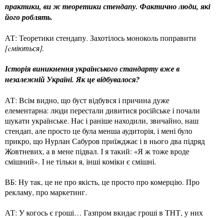
практики, ви ж теоретики стендапу. Фактично люди, які
його роблять.
АТ: Теоретики стендапу. Захотілось мoноколь поправити
[cміються].
Історія виникнення українського стандарту вже в
незалежній Україні. Як це відбувалося?
АТ: Всім видно, що буст відбувся і причина дуже
елементарна: люди перестали дивитися російське і почали
шукати українське. Нас і раніше находили, звичайно, наш
стендап, але просто це була менша аудиторія, і мені було
прикро, що Нурлан Сабуров приїжджає і в нього два підряд
Жовтневих, а в мене підвал. І я такий: «Я ж тоже вроде
смішний». І не тільки я, інші коміки є смішні.
ВБ: Ну так, це не про якість, це просто про комерцію. Про
рекламу, про маркетинг.
АТ: У когось є гроші… Газпром вкидає гроші в ТНТ, у них