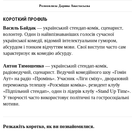
Розмовляла Дарина Анастасьєва
КОРОТКИЙ ПРОФІЛЬ
Василь Байдак
— український стендап-комік, сценарист,
волонтер. Один із найвпізнаваніших голосів сучасної
української комедії, відомий інтелектуальним гумором,
абсурдом і тонким відчуттям мови. Свої виступи часто сам
характеризує як комедію абсурду.
Антон Тимошенко
— український стендап-комік,
радіоведучий, сценарист. Ведучий комедійного шоу «Гомін
Аут» на радіо «Промінь». Учасник «Ліги сміху», дворазовий
переможець телешоу «Розсміши коміка», резидент клубу
«Підпільний стендап», один із лідерів клубу «Stand Up Time».
У творчості часто використовує політичні та гостросоціальні
мотиви.
Розкажіть коротко, як ви познайомилися.