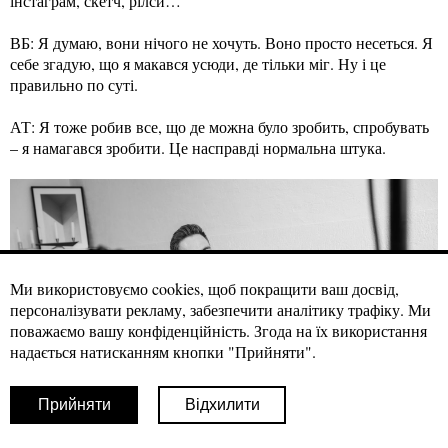
інстаграм, скетч, рілси…
ВБ: Я думаю, вони нічого не хочуть. Воно просто несеться. Я
себе згадую, що я макався усюди, де тільки міг. Ну і це
правильно по суті.
АТ: Я тоже робив все, що де можна було зробить, спробувать
– я намагався зробити. Це насправді нормальна штука.
Ми використовуємо cookies, щоб покращити ваш досвід,
персоналізувати рекламу, забезпечити аналітику трафіку. Ми
поважаємо вашу конфіденційність. Згода на їх використання
надається натисканням кнопки "Прийняти".
Прийняти
Відхилити