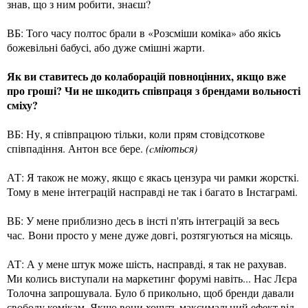
знав, що з ним робити, знаєш?
ВБ: Того часу полтос брали в «Розсміши коміка» або якісь
божевільні бабусі, або дуже смішні жарти.
Як ви ставитесь до колаборацій повноцінних, якщо вже
про гроші? Чи не шкодить співпраця з брендами вольності
сміху?
ВБ: Ну, я співпрацюю тільки, коли прям стовідсоткове
співпадіння. Антон все бере.
(cміються)
АТ: Я також не можу, якщо є якась цензура чи рамки жорсткі.
Тому в мене інтеграцій насправді не так і багато в Інстаграмі.
ВБ: У мене приблизно десь в інсті п'ять інтеграцій за весь
час. Вони просто у мене дуже довгі, розтягуються на місяць.
АТ: А у мене штук може шість, насправді, я так не рахував.
Ми колись виступали на маркетинг форумі навіть... Нас Лєра
Толочна запрошувала. Було б прикольно, щоб бренди давали
свободу комікам. Якщо вони хочуть максимальний ефект від