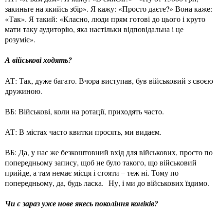
закиньте на якийсь збір». Я кажу: «Просто даєте?» Вона каже:
«Так». Я такий: «Класно, люди прям готові до цього і круто
мати таку аудиторію, яка настільки відповідальна і це
розуміє».
А військові ходять?
АТ: Так, дуже багато. Вчора виступав, був військовий з своєю
дружиною.
ВБ: Військові, коли на ротації, приходять часто.
АТ: В містах часто квитки просять, ми видаєм.
ВБ: Да, у нас же безкоштовний вхід для військових, просто по
попередньому запису, щоб не було такого, що військовий
прийде, а там немає місця і стояти – теж ні. Тому по
попередньому, да, будь ласка. Ну, і ми до військових їздимо.
Чи є зараз уже нове якесь покоління коміків?