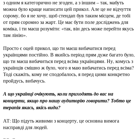
з одним я категорично не згоден, а з іншим – так, мабуть
можна було краще написати цей прикол. Але це не відчуття
сорому, бо я не хочу, щоб стендап був таким місцем, де тобі
от прям соромно за жарт. Це має бути поле досліджень для
коміка, і ти маєш розуміти: «так, він десь може перейти якусь
там лінію».
Просто є оцей прикол, що ти маєш вибачатися перед
українцями постійно. В якийсь період прям дуже багато було,
що ти маєш вибачиться перед всіма українцями. Ну, комусь з
українців смішно ж було, чого я маю вибачатись перед всіма?
Тоді скажіть, кому не сподобалось, я перед цими конкретно
пройдусь, вибачусь.
А що українці очікують, коли приходять до вас на
концерти, якщо про нашу аудиторію говорити? Тобто це
терапія якась, якісь види?
АТ: Що підуть живими з концерту, це основна вимога
насправді для людей.