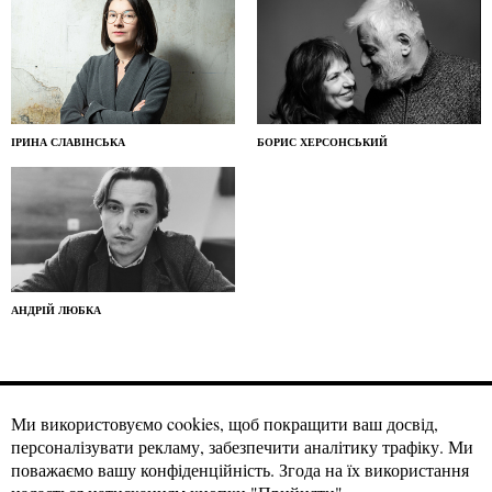
ІРИНА СЛАВІНСЬКА
БОРИС ХЕРСОНСЬКИЙ
АНДРІЙ ЛЮБКА
Ми використовуємо cookies, щоб покращити ваш досвід,
персоналізувати рекламу, забезпечити аналітику трафіку. Ми
Матеріали craftmagazine.net можна використовувати за вільною
ліцензією
Creative Commons із зазначенням авторства, CC BY.
поважаємо вашу конфіденційність. Згода на їх використання
Умовою використання наших матеріалів є гіперпосилання на